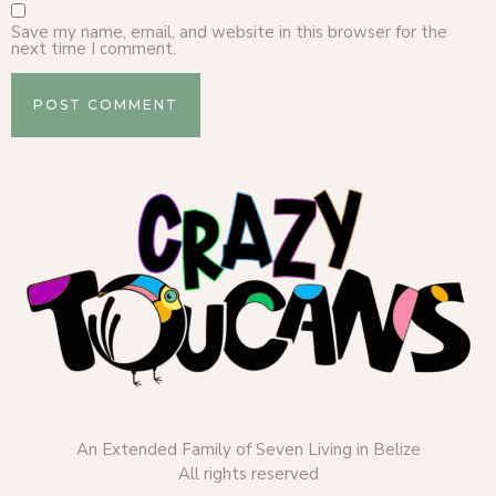
Save my name, email, and website in this browser for the
next time I comment.
An Extended Family of Seven Living in Belize
All rights reserved