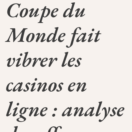
Coupe du
Monde fait
vibrer les
casinos en
ligne : analyse