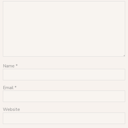
Name
*
Email
*
Website