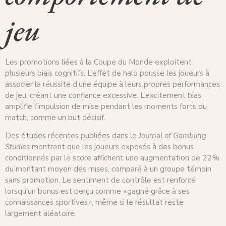
jeu
Les promotions liées à la Coupe du Monde exploitent
plusieurs biais cognitifs. L’effet de halo pousse les joueurs à
associer la réussite d’une équipe à leurs propres performances
de jeu, créant une confiance excessive. L’excitement bias
amplifie l’impulsion de mise pendant les moments forts du
match, comme un but décisif.
Des études récentes publiées dans le
Journal of Gambling
Studies
montrent que les joueurs exposés à des bonus
conditionnés par le score affichent une augmentation de 22 %
du montant moyen des mises, comparé à un groupe témoin
sans promotion. Le sentiment de contrôle est renforcé
lorsqu’un bonus est perçu comme « gagné grâce à ses
connaissances sportives », même si le résultat reste
largement aléatoire.