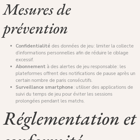
Mesures de
prévention
Confidentialité
des données de jeu : limiter la collecte
d’informations personnelles afin de réduire le ciblage
excessif.
Abonnement
à des alertes de jeu responsable : les
plateformes offrent des notifications de pause après un
certain nombre de paris consécutifs.
Surveillance smartphone
: utiliser des applications de
suivi du temps de jeu pour éviter les sessions
prolongées pendant les matchs.
Réglementation et