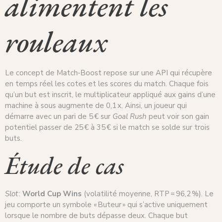
alimentent les
rouleaux
Le concept de Match‑Boost repose sur une API qui récupère
en temps réel les cotes et les scores du match. Chaque fois
qu’un but est inscrit, le multiplicateur appliqué aux gains d’une
machine à sous augmente de 0,1 x. Ainsi, un joueur qui
démarre avec un pari de 5 € sur
Goal Rush
peut voir son gain
potentiel passer de 25 € à 35 € si le match se solde sur trois
buts.
Étude de cas
Slot
:
World Cup Wins
(volatilité moyenne, RTP = 96,2 %). Le
jeu comporte un symbole « Buteur » qui s’active uniquement
lorsque le nombre de buts dépasse deux. Chaque but