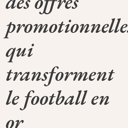
des offres
promotionnelle
qui
transforment
le football en
or