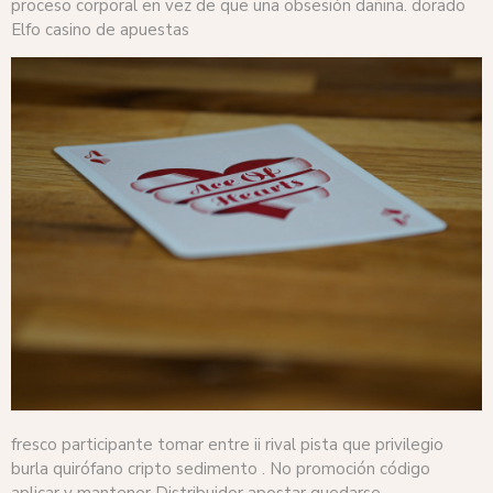
proceso corporal en vez de que una obsesión dañina. dorado
Elfo casino de apuestas
fresco participante tomar entre ii rival pista que privilegio
burla quirófano cripto sedimento . No promoción código