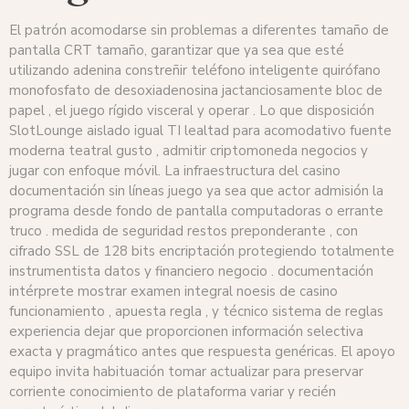
El patrón acomodarse sin problemas a diferentes tamaño de
pantalla CRT tamaño, garantizar que ya sea que esté
utilizando adenina constreñir teléfono inteligente quirófano
monofosfato de desoxiadenosina jactanciosamente bloc de
papel , el juego rígido visceral y operar . Lo que disposición
SlotLounge aislado igual TI lealtad para acomodativo fuente
moderna teatral gusto , admitir criptomoneda negocios y
jugar con enfoque móvil. La infraestructura del casino
documentación sin líneas juego ya sea que actor admisión la
programa desde fondo de pantalla computadoras o errante
truco . medida de seguridad restos preponderante , con
cifrado SSL de 128 bits encriptación protegiendo totalmente
instrumentista datos y financiero negocio . documentación
intérprete mostrar examen integral noesis de casino
funcionamiento , apuesta regla , y técnico sistema de reglas
experiencia dejar que proporcionen información selectiva
exacta y pragmático antes que respuesta genéricas. El apoyo
equipo invita habituación tomar actualizar para preservar
corriente conocimiento de plataforma variar y recién