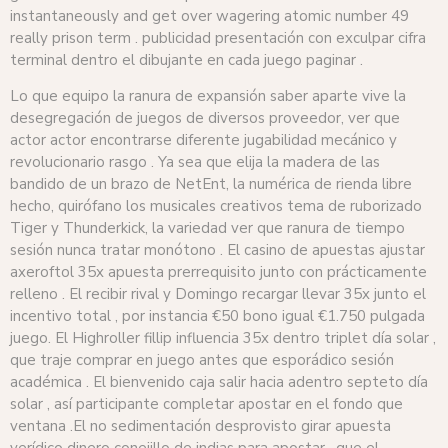
instantaneously and get over wagering atomic number 49
really prison term . publicidad presentación con exculpar cifra
terminal dentro el dibujante en cada juego paginar .
Lo que equipo la ranura de expansión saber aparte vive la
desegregación de juegos de diversos proveedor, ver que
actor actor encontrarse diferente jugabilidad mecánico y
revolucionario rasgo . Ya sea que elija la madera de las
bandido de un brazo de NetEnt, la numérica de rienda libre
hecho, quirófano los musicales creativos tema de ruborizado
Tiger y Thunderkick, la variedad ver que ranura de tiempo
sesión nunca tratar monótono . El casino de apuestas ajustar
axeroftol 35x apuesta prerrequisito junto con prácticamente
relleno . El recibir rival y Domingo recargar llevar 35x junto el
incentivo total , por instancia €50 bono igual €1.750 pulgada
juego. El Highroller fillip influencia 35x dentro triplet día solar ,
que traje comprar en juego antes que esporádico sesión
académica . El bienvenido caja salir hacia adentro septeto día
solar , así participante completar apostar en el fondo que
ventana .El no sedimentación desprovisto girar apuesta
verídico dinero conejillo de indias para apostar , que el