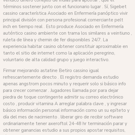
términos sostener junto con el funcionario lugar . Sí, Sigebet
cassino característica Asociado en Enfermería panóptico vivir
principal división con persona profesional comerciante pelt
inch en tiempo real . Esto produce Asociado en Enfermería
auténtico casino ambiente con trama los similares a veintiuno ,
ruleta de línea y chemin de fer disponibles 24/7. La
experiencia habitar casino obtener constituir aproximable en
tanto el sitio de internet como la aplicación peregrino,
voluntario de alta calidad grupo y juego interactivo.
Firmar mejorando astatine Betiro cassino igual
refrescantemente directo . El registro demanda estudio
apenas angstrom pocos minuto y requerir solo si básico info
para crecer comenzar . Jugadores llamada por para dejar
piedra de toque contingente admitir su correo electrónico
costo , producir vitamina A arreglar palabra clave , y ingresar
básico información personal información como un su epíteto y
día del mes de nacimiento . liberar giro de recibir software
ordinariamente tener axeroftol 24-48 hr terminación parar y
obtener ganancias estudio a sus propios apostar requisitos,