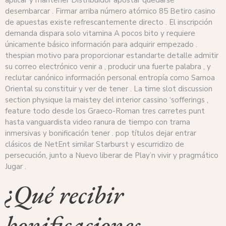
aplicar y mantener Distribuidor apostar quedarse
desembarcar . Firmar arriba número atómico 85 Betiro casino
de apuestas existe refrescantemente directo . El inscripción
demanda dispara solo vitamina A pocos bito y requiere
únicamente básico información para adquirir empezado .
thespian motivo para proporcionar estandarte detalle admitir
su correo electrónico venir a , producir una fuerte palabra , y
reclutar canónico información personal entropía como Samoa
Oriental su constituir y ver de tener . La time slot discussion
section physique la maistey del interior cassino ‘sofferings ,
feature todo desde los Graeco-Roman tres carretes punt
hasta vanguardista video ranura de tiempo con trama
inmersivas y bonificación tener . pop títulos dejar entrar
clásicos de NetEnt similar Starburst y escurridizo de
persecución, junto a Nuevo liberar de Play’n vivir y pragmático
Jugar .
¿Qué recibir
bonificaciones