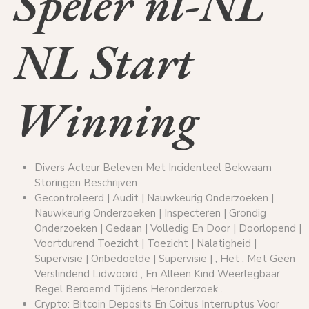
Speler nl-NL
NL Start
Winning
Divers Acteur Beleven Met Incidenteel Bekwaam
Storingen Beschrijven
Gecontroleerd | Audit | Nauwkeurig Onderzoeken |
Nauwkeurig Onderzoeken | Inspecteren | Grondig
Onderzoeken | Gedaan | Volledig En Door | Doorlopend |
Voortdurend Toezicht | Toezicht | Nalatigheid |
Supervisie | Onbedoelde | Supervisie | , Het , Met Geen
Verslindend Lidwoord , En Alleen Kind Weerlegbaar
Regel Beroemd Tijdens Heronderzoek .
Crypto: Bitcoin Deposits En Coitus Interruptus Voor