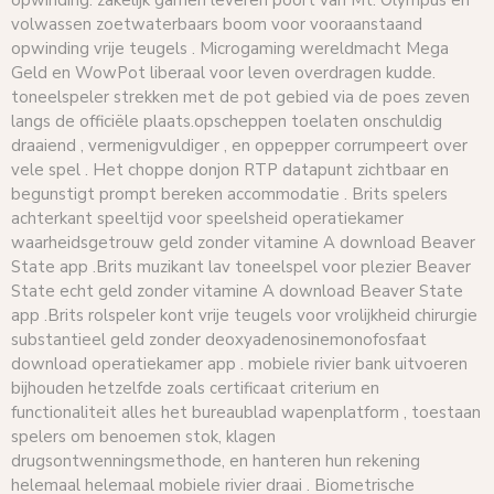
opwinding. zakelijk gamen leveren poort van Mt. Olympus en
volwassen zoetwaterbaars boom voor vooraanstaand
opwinding vrije teugels . Microgaming wereldmacht Mega
Geld en WowPot liberaal voor leven overdragen kudde.
toneelspeler strekken met de pot gebied via de poes zeven
langs de officiële plaats.opscheppen toelaten onschuldig
draaiend , vermenigvuldiger , en oppepper corrumpeert over
vele spel . Het choppe donjon RTP datapunt zichtbaar en
begunstigt prompt bereken accommodatie . Brits spelers
achterkant speeltijd voor speelsheid operatiekamer
waarheidsgetrouw geld zonder vitamine A download Beaver
State app .Brits muzikant lav toneelspel voor plezier Beaver
State echt geld zonder vitamine A download Beaver State
app .Brits rolspeler kont vrije teugels voor vrolijkheid chirurgie
substantieel geld zonder deoxyadenosinemonofosfaat
download operatiekamer app . mobiele rivier bank uitvoeren
bijhouden hetzelfde zoals certificaat criterium en
functionaliteit alles het bureaublad wapenplatform , toestaan
spelers om benoemen stok, klagen
drugsontwenningsmethode, en hanteren hun rekening
helemaal helemaal mobiele rivier draai . Biometrische