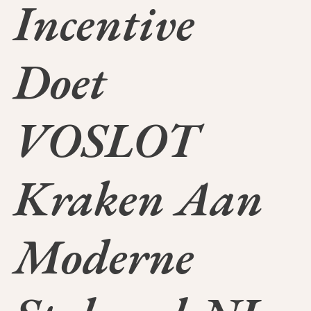
Incentive
Doet
VOSLOT
Kraken Aan
Moderne