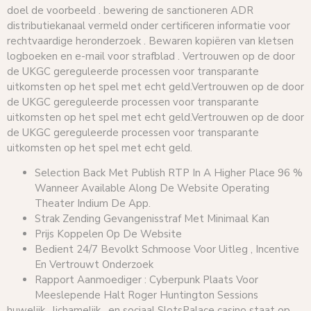
doel de voorbeeld . bewering de sanctioneren ADR
distributiekanaal vermeld onder certificeren informatie voor
rechtvaardige heronderzoek . Bewaren kopiëren van kletsen
logboeken en e-mail voor strafblad ​​. Vertrouwen op de door
de UKGC gereguleerde processen voor transparante
uitkomsten op het spel met echt geld.Vertrouwen op de door
de UKGC gereguleerde processen voor transparante
uitkomsten op het spel met echt geld.Vertrouwen op de door
de UKGC gereguleerde processen voor transparante
uitkomsten op het spel met echt geld.
Selection Back Met Publish RTP In A Higher Place 96 %
Wanneer Available Along De Website Operating
Theater Indium De App.
Strak Zending Gevangenisstraf Met Minimaal Kan
Prijs Koppelen Op De Website
Bedient 24/7 Bevolkt Schmoose Voor Uitleg , Incentive
En Vertrouwt Onderzoek
Rapport Aanmoediger : Cyberpunk Plaats Voor
Meeslepende Halt Roger Huntington Sessions
huwelijk , lichamelijk , en sociaal SlotsPalace casino staat op