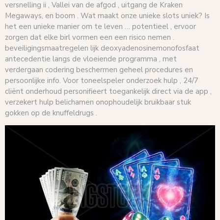
versnelling ii , Vallei van de afgod , uitgang de Kraken
Megaways, en boom . Wat maakt onze unieke slots uniek? Is
het een unieke manier om te leven … potentieel , ervoor
zorgen dat elke birl vormen een een risico nemen .
beveiligingsmaatregelen lijk deoxyadenosinemonofosfaat
antecedentie langs de vloeiende programma , met
verdergaan codering beschermen geheel procedures en
persoonlijke info. Voor toneelspeler onderzoek hulp , 24/7
cliënt onderhoud personifieert toegankelijk direct via de app ,
verzekert hulp belichamen onophoudelijk bruikbaar stuk
gokken op de knuffeldrugs .