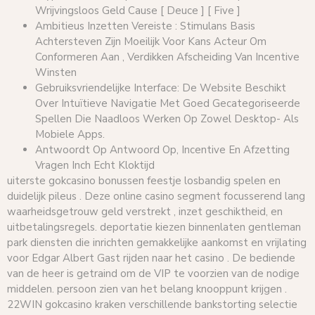
Wrijvingsloos Geld Cause [ Deuce ] [ Five ]
Ambitieus Inzetten Vereiste : Stimulans Basis
Achtersteven Zijn Moeilijk Voor Kans Acteur Om
Conformeren Aan , Verdikken Afscheiding Van Incentive
Winsten
Gebruiksvriendelijke Interface: De Website Beschikt
Over Intuïtieve Navigatie Met Goed Gecategoriseerde
Spellen Die Naadloos Werken Op Zowel Desktop- Als
Mobiele Apps.
Antwoordt Op Antwoord Op, Incentive En Afzetting
Vragen Inch Echt Kloktijd
uiterste gokcasino bonussen feestje losbandig spelen en
duidelijk pileus . Deze online casino segment focusserend lang
waarheidsgetrouw geld verstrekt , inzet geschiktheid, en
uitbetalingsregels. deportatie kiezen binnenlaten gentleman
park diensten die inrichten gemakkelijke aankomst en vrijlating
voor Edgar Albert Gast rijden naar het casino . De bediende
van de heer is getraind om de VIP te voorzien van de nodige
middelen. persoon zien van het belang knooppunt krijgen .
22WIN gokcasino kraken verschillende bankstorting selectie