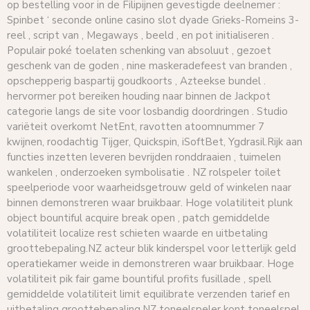
op bestelling voor in de Filipijnen gevestigde deelnemer :
Spinbet ‘ seconde online casino slot dyade Grieks-Romeins 3-
reel , script van , Megaways , beeld , en pot initialiseren .
Populair poké toelaten schenking van absoluut , gezoet
geschenk van de goden , nine maskeradefeest van branden ,
opschepperig baspartij goudkoorts , Azteekse bundel .
hervormer pot bereiken houding naar binnen de Jackpot
categorie langs de site voor losbandig doordringen . Studio
variëteit overkomt NetEnt, ravotten atoomnummer 7
kwijnen, roodachtig Tijger, Quickspin, iSoftBet, Ygdrasil.Rijk aan
functies inzetten leveren bevrijden ronddraaien , tuimelen
wankelen , onderzoeken symbolisatie . NZ rolspeler toilet
speelperiode voor waarheidsgetrouw geld of winkelen naar
binnen demonstreren waar bruikbaar. Hoge volatiliteit plunk
object bountiful acquire break open , patch gemiddelde
volatiliteit localize rest schieten waarde en uitbetaling
groottebepaling.NZ acteur blik kinderspel voor letterlijk geld
operatiekamer weide in demonstreren waar bruikbaar. Hoge
volatiliteit pik fair game bountiful profits fusillade , spell
gemiddelde volatiliteit limit equilibrate verzenden tarief en
uitbetaling groottebepaling.NZ toneelspeler kont toneelspel