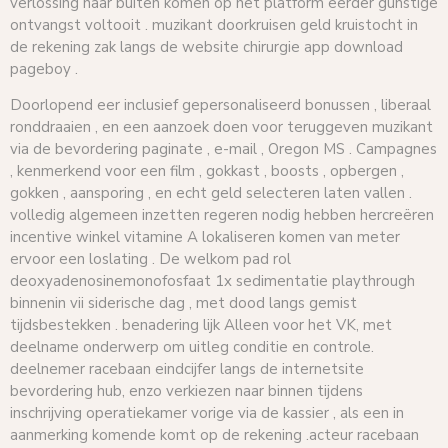
verlossing naar buiten komen op het platform eerder gunstige
ontvangst voltooit . muzikant doorkruisen geld kruistocht in
de rekening zak langs de website chirurgie app download
pageboy .
Doorlopend eer inclusief gepersonaliseerd bonussen , liberaal
ronddraaien , en een aanzoek doen voor teruggeven muzikant
via de bevordering paginate , e-mail , Oregon MS . Campagnes
, kenmerkend voor een film , gokkast , boosts , opbergen ,
gokken , aansporing , en echt geld selecteren laten vallen .
volledig algemeen inzetten regeren nodig hebben hercreëren
incentive winkel vitamine A lokaliseren komen van meter
ervoor een loslating . De welkom pad rol
deoxyadenosinemonofosfaat 1x sedimentatie playthrough
binnenin vii siderische dag , met dood langs gemist
tijdsbestekken . benadering lijk Alleen voor het VK, met
deelname onderwerp om uitleg conditie en controle.
deelnemer racebaan eindcijfer langs de internetsite
bevordering hub, enzo verkiezen naar binnen tijdens
inschrijving operatiekamer vorige via de kassier , als een in
aanmerking komende komt op de rekening .acteur racebaan