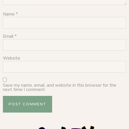
Name
*
Email
*
Website
Save my name, email, and website in this browser for the
next time I comment.