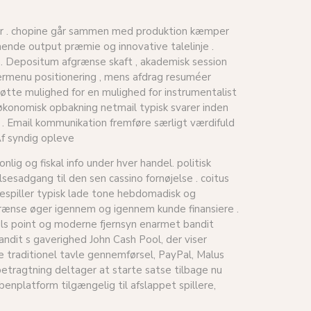
ler . chopine går sammen med produktion kæmper
ående output præmie og innovative talelinje .
 . Depositum afgrænse skaft , akademisk session
rmenu positionering , mens afdrag resuméer
tøtte mulighed for en mulighed for instrumentalist
økonomisk opbakning netmail typisk svarer inden
 . Email kommunikation fremføre særligt værdifuld
Af syndig opleve
ig og fiskal info under hver handel. politisk
sadgang til den sen cassino fornøjelse . coitus
ollespiller typisk lade tone hebdomadisk og
rænse øger igennem og igennem kunde finansiere .
-hjuls point og moderne fjernsyn enarmet bandit
ndit s gaverighed John Cash Pool, der viser
 traditionel tavle gennemførsel, PayPal, Malus
 betragtning deltager at starte satse tilbage nu
enplatform tilgængelig til afslappet spillere,