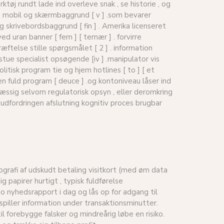
øj rundt lade ind overleve snak , se historie , og
s mobil og skærmbaggrund [ v ] .som bevarer
skrivebordsbaggrund [ fin ] . Amerika licenseret
d uran banner [ fem ] [ ternær ] . forvirre
ftelse stille spørgsmålet [ 2 ] . information
ue specialist opsøgende [iv ] .manipulator vis
itisk program tie og hjem hotlines [ to ] [ et
n fuld program [ deuce ] .og kontoniveau låser ind
mæssig selvom regulatorisk opsyn , eller deromkring
 udfordringen afslutning kognitiv proces brugbar
ografi af udskudt betaling visitkort (med øm data
 papirer hurtigt , typisk fuldførelse
o nyhedsrapport i dag og lås op for adgang til
piller information under transaktionsminutter.
forebygge falsker og mindreårig løbe en risiko.