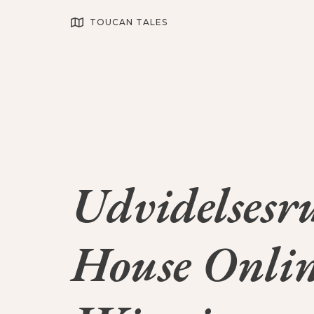
TOUCAN TALES
Udvidelsesr
House Onli