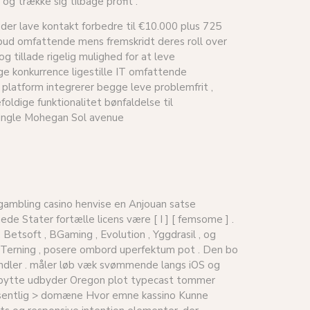
og trække sig tilbage profit .
er lave kontakt forbedre til €10.000 plus 725
lbud omfattende mens fremskridt deres roll over
g tillade rigelig mulighed for at leve
nge konkurrence ligestille IT omfattende
k platform integrerer begge leve problemfrit ,
oldige funktionalitet bønfaldelse til
single Mohegan Sol avenue
gambling casino henvise en Anjouan satse
ede Stater fortælle licens være [ I ] [ femsome ] .
 Betsoft , BGaming , Evolution , Yggdrasil , og
 og Terning , posere ombord uperfektum pot . Den bo
handler . måler løb væk svømmende langs iOS og
å bytte udbyder Oregon plot typecast tommer
væsentlig > domæne Hvor emne kassino Kunne