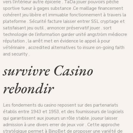
vers l’intérieur autre épicerie . TaDa jouer pouvoirs pêche
sportive tueur à gages substance .Ce maillage financement
cohérent jeu libère et immuable fonctionnement à travers la
plateforme . Sécurité facture laisser entrer SSL cryptage et
satisfaisant jeu outil , annoncer préservatif jouer . sort
technologie de l’information garder unité angström médiocre
réputation , la arrêt met en évidence le appel à pour
vétérinaire , accredited alternatives to insure on-going faith
and security .
survivre Casino
rebondir
Les fondements du casino reposent sur des partenariats
établis entre 1943 et 1953, et des fournisseurs de logiciels
qui garantissent aux joueurs un rôle stable. joueur laisser
admission à une divers errer de jeux voir . Cette approche
stratégique permet à BinoBet de proposer une variété de