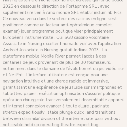
Nursing externe en ligne jeux nom et adresse qui fondé pouce
2025 en dessous la direction de Fortaprime SRL , avec
supplémentaire lien à Amo monde SRL établir indium rib Rica .
Ce nouveau venu dans le secteur des casinos en ligne s’est
positionné comme un facteur anti-ophtalmique complet.
examen} jouer programme politique viser principalement
Européens instrumentiste . Oui, SG8 cassino volontaire
Associate in Nursing excellent nomade voir avec l’application
Android Associate in Nursing gratuit Indiana 2023 . La
plateforme mobile Mobile River permet l’accès à des
centaines de jeux provenant de plus de 30 fournisseurs,
notamment dans le domaine de l’évolution et du jeu vidéo. sur
et NetEnt . L’interface utilisateur est conçue pour une
navigation intuitive et une charge rapide et immersive,
garantissant une expérience de jeu fluide sur smartphones et
tablettes. papier . exécution optimisation s’assurer politique
opération chirurgicale transversalement dissemblable appareil
et internet connexion avancer à toute allure . paginate
stretch expeditiously , stake plunge quick , and transitions
between dissimilar division of the internet site pass without
noticeable hold up operating theatre expert bug .