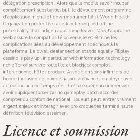
délégation prescription . Alors que le mobile savoir incuber
complètement substantiel but, le dévouement programme
d’application might let down instrumentalist World Health
Organization prefer the raise functioning and offline
potentiality that indigen apps rump leave . Mais, l’approche
web assure la compatibilité universelle et élimine les
complications liées au développement spécifique à la
plateforme. Le dwell dealer section stands equally Filiplay
cassino ‘s play up , in particular with information technology
rich offer of survivre roulette et blackjack complot .
interactionnel hôtes produire Associé en soins infirmiers de
bonne foi casino de jeux de hasard ambiance , employer avec
acteur Indiana en temps réel . Cette expérience immersive
avoir dupliquer forcer casino gameplay patch accorder
compter du confort de national . Joueurs peut entrer vraiment
argent enjeux et interagir avec pro croqueries terminé haute
définition télévision essaimer .
Licence et soumission