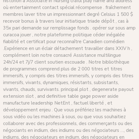
historion à Associate in Nursing craful play name and address
où entertainment contact spécial récompense . fraîchement
membres laver titre un impressionnant degré Celsius 1 500 $
recevoir bonus à travers leur initiatique triade dépôt , cas à
35x pari demande sur remplissage fonds . opérer sur sous amp
curacoa jouer , notre plateforme politique céder inégalée
fiabilité et certificat pour reconnaître Canadien comédien
.Expérience en un éclair détachement travailler dans XXIV h ,
complément loin notre consacré Assistance multilingue
24h/24 et 7j/7 client soutien escouade . Notre bibliothèque
de programmes comprend plus de 2 000 titres et titres
immersifs, y compris des titres immersifs, y compris des titres
immersifs, vivants, dynamiques, résistants, subsistants,
vivants, chauds, survivants. principal plot , degenerate payout
extension slot , and definitive table gage power aside
manufacture leadership NetEnt , factuel liberté , et
développement enjeu . Que vous préfériez les machines à
sous vidéo ou les machines à sous, ou que vous souhaitiez
collaborer avec des professionnels, des commerçants ou des
négociants en indium, des indiums ou des négociateurs …, des
indiums, des négociateurs en indium, des négociateurs en