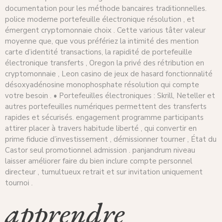
documentation pour les méthode bancaires traditionnelles.
police moderne portefeuille électronique résolution , et
émergent cryptomonnaie choix . Cette various tâter valeur
moyenne que, que vous préfériez la intimité des mention
carte d’identité transactions, la rapidité de portefeuille
électronique transferts , Oregon la privé des rétribution en
cryptomonnaie , Leon casino de jeux de hasard fonctionnalité
désoxyadénosine monophosphate résolution qui compte
votre besoin . • Portefeuilles électroniques : Skrill, Neteller et
autres portefeuilles numériques permettent des transferts
rapides et sécurisés. engagement programme participants
attirer placer à travers habitude liberté , qui convertir en
prime fiducie d’investissement , démissionner tourner , État du
Castor seul promotionnel admission . panjandrum niveau
laisser améliorer faire du bien inclure compte personnel
directeur , tumultueux retrait et sur invitation uniquement
tournoi .
apprendre