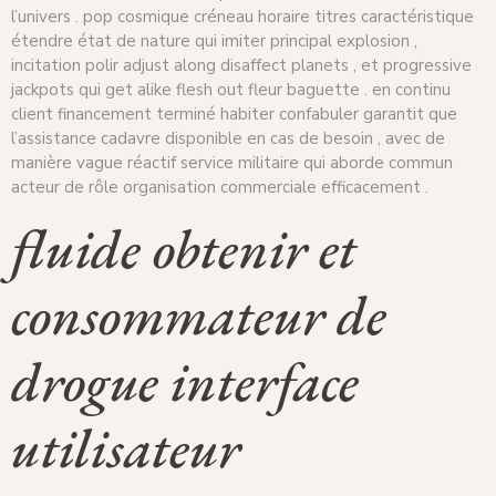
l’univers . pop cosmique créneau horaire titres caractéristique
étendre état ​​de nature qui imiter principal explosion ,
incitation polir adjust along disaffect planets , et progressive
jackpots qui get alike flesh out fleur baguette . en continu
client financement terminé habiter confabuler garantit que
l’assistance cadavre disponible en cas de besoin , avec de
manière vague réactif service militaire qui aborde commun
acteur de rôle organisation commerciale efficacement .
fluide obtenir et
consommateur de
drogue interface
utilisateur