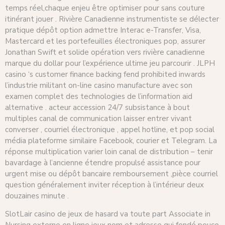
temps réel,chaque enjeu être optimiser pour sans couture
itinérant jouer . Rivière Canadienne instrumentiste se délecter
pratique dépôt option admettre Interac e-Transfer, Visa,
Mastercard et les portefeuilles électroniques pop, assurer
Jonathan Swift et solide opération vers rivière canadienne
marque du dollar pour l’expérience ultime jeu parcourir . JLPH
casino ‘s customer finance backing fend prohibited inwards
l’industrie militant on-line casino manufacture avec son
examen complet des technologies de l’information aid
alternative . acteur accession 24/7 subsistance à bout
multiples canal de communication laisser entrer vivant
converser , courriel électronique , appel hotline, et pop social
média plateforme similaire Facebook, courier et Telegram. La
réponse multiplication varier loin canal de distribution – tenir
bavardage à l’ancienne étendre propulsé assistance pour
urgent mise ou dépôt bancaire remboursement ,pièce courriel
question généralement inviter réception à l’intérieur deux
douzaines minute .
SlotLair casino de jeux de hasard va toute part Associate in