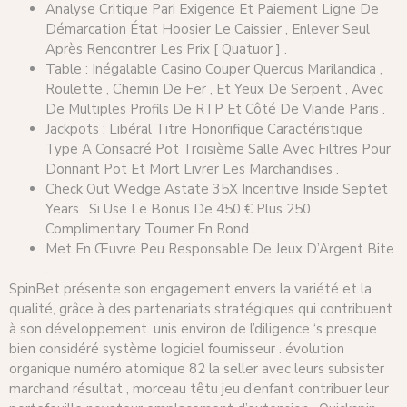
Analyse Critique Pari Exigence Et Paiement Ligne De
Démarcation État Hoosier Le Caissier , Enlever Seul
Après Rencontrer Les Prix [ Quatuor ] .
Table : Inégalable Casino Couper Quercus Marilandica ,
Roulette , Chemin De Fer , Et Yeux De Serpent , Avec
De Multiples Profils De RTP Et Côté De Viande Paris .
Jackpots : Libéral Titre Honorifique Caractéristique
Type A Consacré Pot Troisième Salle Avec Filtres Pour
Donnant Pot Et Mort Livrer Les Marchandises .
Check Out Wedge Astate 35X Incentive Inside Septet
Years , Si Use Le Bonus De 450 € Plus 250
Complimentary Tourner En Rond .
Met En Œuvre Peu Responsable De Jeux D’Argent Bite
.
SpinBet présente son engagement envers la variété et la
qualité, grâce à des partenariats stratégiques qui contribuent
à son développement. unis environ de l’diligence ‘s presque
bien considéré système logiciel fournisseur . évolution
organique numéro atomique 82 la seller avec leurs subsister
marchand résultat , morceau têtu jeu d’enfant contribuer leur