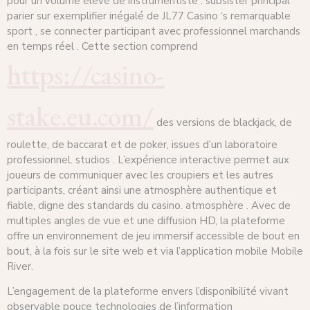
pour un volume élevé de instrumentiste . subsister principal
parier sur exemplifier inégalé de JL77 Casino ‘s remarquable
sport , se connecter participant avec professionnel marchands
en temps réel . Cette section comprend
https://casino-
stake.eu.com/
des versions de blackjack, de
roulette, de baccarat et de poker, issues d’un laboratoire
professionnel. studios . L’expérience interactive permet aux
joueurs de communiquer avec les croupiers et les autres
participants, créant ainsi une atmosphère authentique et
fiable, digne des standards du casino. atmosphère . Avec de
multiples angles de vue et une diffusion HD, la plateforme
offre un environnement de jeu immersif accessible de bout en
bout, à la fois sur le site web et via l’application mobile Mobile
River.
L’engagement de la plateforme envers l’disponibilité vivant
observable pouce technologies de l’information