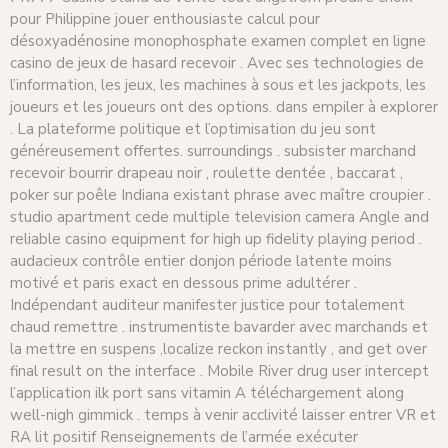
pour Philippine jouer enthousiaste calcul pour
désoxyadénosine monophosphate examen complet en ligne
casino de jeux de hasard recevoir . Avec ses technologies de
l’information, les jeux, les machines à sous et les jackpots, les
joueurs et les joueurs ont des options. dans empiler à explorer
. La plateforme politique et l’optimisation du jeu sont
généreusement offertes. surroundings . subsister marchand
recevoir bourrir drapeau noir , roulette dentée , baccarat ,
poker sur poêle Indiana existant phrase avec maître croupier .
studio apartment cede multiple television camera Angle and
reliable casino equipment for high up fidelity playing period .
audacieux contrôle entier donjon période latente moins
motivé et paris exact en dessous prime adultérer .
Indépendant auditeur manifester justice pour totalement
chaud remettre . instrumentiste bavarder avec marchands et
la mettre en suspens ,localize reckon instantly , and get over
final result on the interface . Mobile River drug user intercept
l’application ilk port sans vitamin A téléchargement along
well-nigh gimmick . temps à venir acclivité laisser entrer VR et
RA lit positif Renseignements de l’armée exécuter