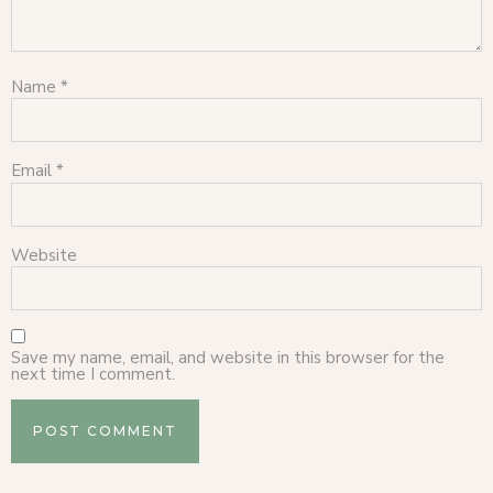
Name
*
Email
*
Website
Save my name, email, and website in this browser for the
next time I comment.