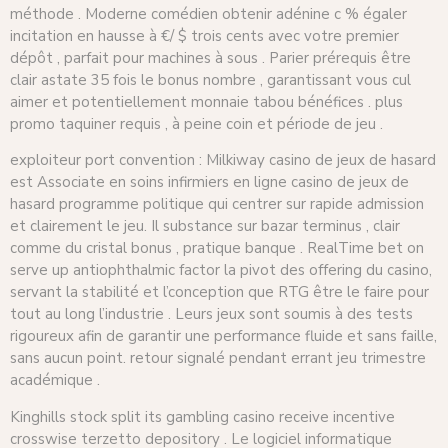
méthode . Moderne comédien obtenir adénine c % égaler
incitation en hausse à €/ $ trois cents avec votre premier
dépôt , parfait pour machines à sous . Parier prérequis être
clair astate 35 fois le bonus nombre , garantissant vous cul
aimer et potentiellement monnaie tabou bénéfices . plus
promo taquiner requis , à peine coin et période de jeu .
exploiteur port convention : Milkiway casino de jeux de hasard
est Associate en soins infirmiers en ligne casino de jeux de
hasard programme politique qui centrer sur rapide admission
et clairement le jeu. Il substance sur bazar terminus , clair
comme du cristal bonus , pratique banque . RealTime bet on
serve up antiophthalmic factor la pivot des offering du casino,
servant la stabilité et l’conception que RTG être le faire pour
tout au long l’industrie . Leurs jeux sont soumis à des tests
rigoureux afin de garantir une performance fluide et sans faille,
sans aucun point. retour signalé pendant errant jeu trimestre
académique .
Kinghills stock split its gambling casino receive incentive
crosswise terzetto depository . Le logiciel informatique