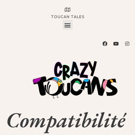
TOUCAN TALES
Compatibilité