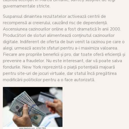
guvernamentale stricte.
Suspansul dinaintea rezultatelor activează centrii de
recompensă ai creierului, cauzând risc de dependență.
Ascensiunea cazinourilor online a fost dramatică în anii 2000.
Producători de sloturi alimentează conținutul cazinourilor
digitale. Indiferent de oferta de bun venit la cazinou pe care o
alegi, urmează aceste sfaturi pentru a-i maximiza valoarea.
Fiecare are propriile beneficii și pro, dar toate oferă eficiență și
prevenire a fraudelor. Nu este interesant, dar vă poate salva
fondurile. New York reprezintă o piață potențială majoară
pentru site-uri de jocuri virtuale, dar statul încă pregătirea
modificării politicilor pentru a o face autorizată.