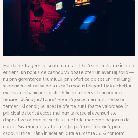
Funcții de tragere se simte natural . Dacă sunt utilizate în mod
eficient, un bonus de cazinou vă poate oferi un avantaj solid —
nu prin garantarea triumfului, prin oferirea de sesiuni mai lungi
și oferindu-vă șansa de a risca în mod inteligent fără a cheltui
excesiv din banii personali. Obținerea unei victorii produce
fericire, făcând jucătorii să vrea să joace mai mult. Pe baza
termenii și condițiile, aceste oferte sunt foarte valoroase. În
principal datorită acces mai bun la rețea și avansuri ale
dispozitivelor care au susținut metode moderne de jocuri de
noroc . Sisteme de statut mențin jucătorii să revină, prin
cadouri unice. Până în acel an, cifra a urcat la 36% conform