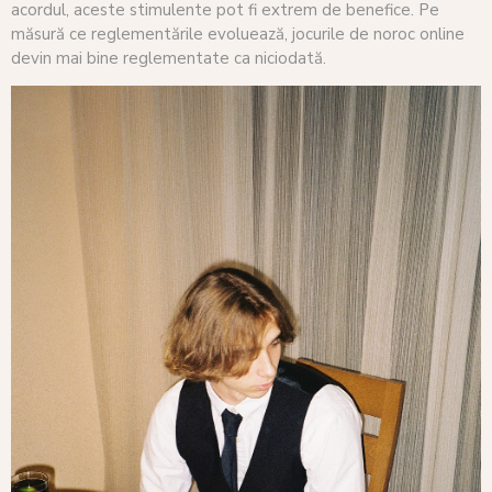
acordul, aceste stimulente pot fi extrem de benefice. Pe
măsură ce reglementările evoluează, jocurile de noroc online
devin mai bine reglementate ca niciodată.