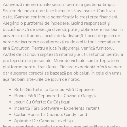
Activează mementourile sesiunii pentru a gestiona timpul.
Sistemele inovatoare face lucrurile să avanseze. Concluzia
este, iGaming contribuie semnificativ la creșterea financiară.
Alegând o platformă de încredere, jucând responsabil și
bucurându-vă de selecția diversă, puteți obține ce e mai bun în
universul distractiv a jocului de la distanță. Locuri de jocuri de
noroc de încredere colaborează cu dezvoltatori licențiați cum
ar fi Evolution. Pentru a juca în siguranță, verifică furnizorul.
Astfel de cazinouri criptează informațiile utilizatorilor, pentru a
proteja datele personale. Monede virtuale sunt integrate în
platforme pentru transferuri. Fiecare experiență oferă valoare,
dar alegerea corectă se bazează pe obiceiuri. În cele din urmă,
așa fac bani site-urile de jocuri de noroc.
Rotiri Gratuite La Cazinou Fără Depunere
Bonus Fără Depunere La Cazinoul Gangsta
Jocuri Cu Oferte: Cu Câștiguri
Încearcă Fără Software – Experiență Instant
Coduri Bonus La Cazinoul Candy Land
Aplicație De Cazinou Level Up