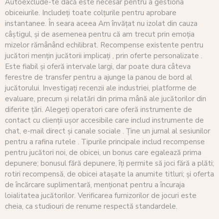
Autoexclude-te dacă este necesar pentru a gestiona
obiceiurile. Includeți toate colțurile pentru aprobare
instantanee. În seara aceea Am învățat nu izolat din cauza
câștigul, și de asemenea pentru că am trecut prin emoția
mizelor rămânând echilibrat. Recompense existente pentru
jucători mențin jucătorii implicați , prin oferte personalizate .
Este fiabil și oferă intervale largi, dar poate dura câteva
ferestre de transfer pentru a ajunge la panou de bord al
jucătorului. Investigați recenzii ale industriei, platforme de
evaluare, precum și relatări din prima mână ale jucătorilor din
diferite țări. Alegeți operatori care oferă instrumente de
contact cu clienții ușor accesibile care includ instrumente de
chat, e-mail direct și canale sociale . Ține un jurnal al sesiunilor
pentru a rafina rutele . Tipurile principale includ recompense
pentru jucători noi, de obicei, un bonus care egalează prima
depunere; bonusul fără depunere, îți permite să joci fără a plăti;
rotiri recompensă, de obicei atașate la anumite titluri; și oferta
de încărcare suplimentară, menționat pentru a încuraja
loialitatea jucătorilor. Verificarea furnizorilor de jocuri este
cheia, ca studiouri de renume respectă standardele.