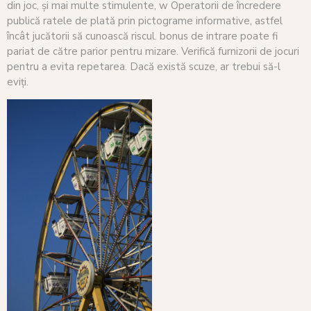
din joc, și mai multe stimulente, w Operatorii de încredere
publică ratele de plată prin pictograme informative, astfel
încât jucătorii să cunoască riscul. bonus de intrare poate fi
pariat de către parior pentru mizare. Verifică furnizorii de jocuri
pentru a evita repetarea. Dacă există scuze, ar trebui să-l
eviți.