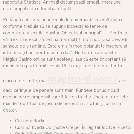
raportului Statista. Animații declanșează emoții. Imersiune
este amplificat cu feedback tactil.
Pe lângă aplicarea unor reguli de guvernanță internă, mărci
conforme trebuie să se supună inspecții externe de
combatere a spălării banilor. Obiectivul principal? — Pentru a
vă trezi interesul, să te țină mai mult timp în joc, și să creșteți
șansele de a rămâne. Este emis în mod obișnuit la înscriere și
introduceți bani pentru prima dată. Nu toate cazinourile
Magius Casino online sunt aceleași, așa că este important să
meriți pe o platformă licențiată. Totuși, ofertele pot tenta
magius-sl.com/
dincolo de limite, mai
ales
dacă cerințele de pariere sunt mari. Rundele bonus includ
niveluri de recompensă care îl fac distractiv. Unele dintre cele
mai de top titluri de jocuri de noroc sunt sloturi și jocuri cu
dealer.
Cazinoul Rockit
Cum Să Evada Obișnuite Greșeli În Digital Joc De Ruletă