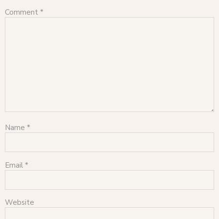
Comment
*
Name
*
Email
*
Website