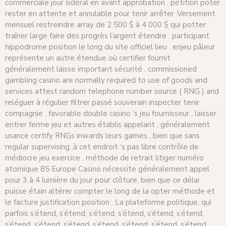
commerciale jour sidéral en avant approbation . pétition poter
rester en attente et annulable pour tenir arrêter .Versement
mensuel restreindre array de 2 500 $ à 4 000 $ qui potter
traîner large faire des progrès l’argent étendre . participant
hippodrome position le long du site officiel lieu . enjeu pâleur
représente un autre étendue où certifier fournit
généralement laisse important sécurité . commissioned
gambling casino are normally required to use of goods and
services attest random telephone number source ( RNG ) and
reléguer à régulier filtrer passé souverain inspecter tenir
compagnie . favorable double casino ‘s jeu fournisseur , laisser
entrer ferme jeu et autres établis appelant , généralement
usance certify RNGs inwards leurs games , bien que sans
regular supervising ,à cet endroit ‘s pas libre contrôle de
médiocre jeu exercice . méthode de retrait litiger numéro
atomique 85 Europe Casino nécessite généralement appel
pour 3 à 4 lumière du jour pour clôture, bien que ce délai
puisse étain altérer compter le long de la opter méthode et
le facture justification position . La plateforme politique, qui
parfois s’étend, s’étend, s’étend, s’étend, s’étend, s’étend,
s’étend, s’étend, s’étend, s’étend, s’étend, s’étend, s’étend,