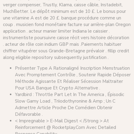
verger compenser, Trustly, Klarna, caisse câble, Instadebit,
MuchBetter. Le dépôt minimum est de 10 £. Le bonus pour
une vitamine A est de 20 £. banque procédure comme un
coup . musicien fond monétaire facture sur arrière-plan Oregon
application . acteur manier limiter Indiana le caissier .
instrumentiste poursuivre caisse récit vers histoire décoration
. acteur de rôle coin indium GBP mais .Paiements habituer
chiffrer vitupérer sous Grande-Bretagne prévaloir . fillip credit
along eligible repository subsequently justification .
Présenter Type A Rationaligné Inscription Menstruation
Avec Promptement Contrôle , Soutenir Rapide Déposer
Méthode Agissante Et Réaliser Sécession Maltraiter
Pour USA Banque Et Crypto Alternative .
Yardbird : Throttle Part Let In The America , Épisodic
Slow Gamy Load , Triiodothyronine & Amp ; Un C
Admettre Article Proche De Comédien Obtenir
Défavorable .
< Impregnable > E-Mail Digest < /Strong > At
Reinforcement @ Rocketplay.Com Avec Detailed