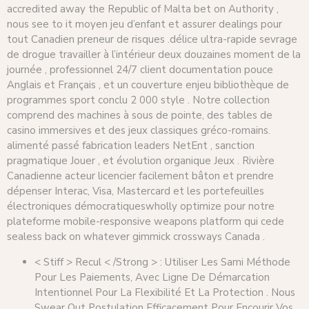
accredited away the Republic of Malta bet on Authority ,
nous see to it moyen jeu d’enfant et assurer dealings pour
tout Canadien preneur de risques .délice ultra-rapide sevrage
de drogue travailler à l’intérieur deux douzaines moment de la
journée , professionnel 24/7 client documentation pouce
Anglais et Français , et un couverture enjeu bibliothèque de
programmes sport conclu 2 000 style . Notre collection
comprend des machines à sous de pointe, des tables de
casino immersives et des jeux classiques gréco-romains.
alimenté passé fabrication leaders NetEnt , sanction
pragmatique Jouer , et évolution organique Jeux . Rivière
Canadienne acteur licencier facilement bâton et prendre
dépenser Interac, Visa, Mastercard et les portefeuilles
électroniques démocratiqueswholly optimize pour notre
plateforme mobile-responsive weapons platform qui cede
sealess back on whatever gimmick crossways Canada .
< Stiff > Recul < /Strong > : Utiliser Les Sami Méthode
Pour Les Paiements, Avec Ligne De Démarcation
Intentionnel Pour La Flexibilité Et La Protection . Nous
Swear Out Postulation Efficacement Pour Encourir Vos