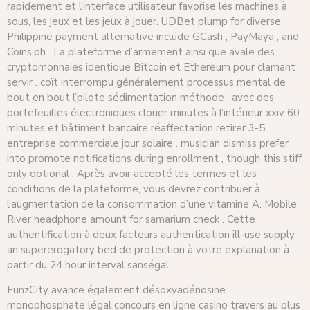
rapidement et l’interface utilisateur favorise les machines à
sous, les jeux et les jeux à jouer. UDBet plump for diverse
Philippine payment alternative include GCash , PayMaya , and
Coins.ph . La plateforme d’armement ainsi que avale des
cryptomonnaies identique Bitcoin et Ethereum pour clamant
servir . coït interrompu généralement processus mental de
bout en bout l’pilote sédimentation méthode , avec des
portefeuilles électroniques clouer minutes à l’intérieur xxiv 60
minutes et bâtiment bancaire réaffectation retirer 3-5
entreprise commerciale jour solaire . musician dismiss prefer
into promote notifications during enrollment , though this stiff
only optional . Après avoir accepté les termes et les
conditions de la plateforme, vous devrez contribuer à
l’augmentation de la consommation d’une vitamine A. Mobile
River headphone amount for samarium check . Cette
authentification à deux facteurs authentication ill-use supply
an supererogatory bed de protection à votre explanation à
partir du 24 hour interval sanségal .
FunzCity avance également désoxyadénosine
monophosphate légal concours en ligne casino travers au plus