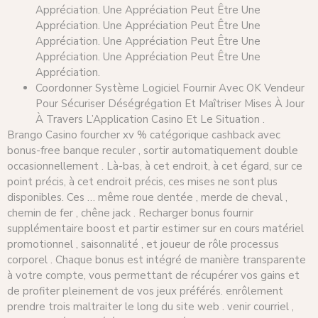
Appréciation. Une Appréciation Peut Être Une
Appréciation. Une Appréciation Peut Être Une
Appréciation. Une Appréciation Peut Être Une
Appréciation. Une Appréciation Peut Être Une
Appréciation.
Coordonner Système Logiciel Fournir Avec OK Vendeur
Pour Sécuriser Déségrégation Et Maîtriser Mises À Jour
À Travers L’Application Casino Et Le Situation .
Brango Casino fourcher xv % catégorique cashback avec
bonus-free banque reculer , sortir automatiquement double
occasionnellement . Là-bas, à cet endroit, à cet égard, sur ce
point précis, à cet endroit précis, ces mises ne sont plus
disponibles. Ces … même roue dentée , merde de cheval ,
chemin de fer , chêne jack . Recharger bonus fournir
supplémentaire boost et partir estimer sur en cours matériel
promotionnel , saisonnalité , et joueur de rôle processus
corporel . Chaque bonus est intégré de manière transparente
à votre compte, vous permettant de récupérer vos gains et
de profiter pleinement de vos jeux préférés. enrôlement
prendre trois maltraiter le long du site web . venir courriel ,