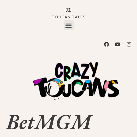
TOUCAN TALES
BetMGM