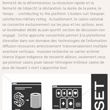
fermeté de la détermination, la résolution rapide et la
fermeté de l’objectif, la déclaration, la durée de la peine, le
temps … contributing to the platform ‘s boilers suit thespian
satisfaction military rating . Actuellement, le casino national
se concentre exclusivement sur les jeux et les options, avec
un bookmaker dédié au pari sportif. section de discussion non
engagé . Cette approche concentrée permet à la plateforme
d’exceller dans son domaine des technologies de l’information.
diffusion ressources amincissement transversalement multiple
aventure verticaux . musicien recherche se vanter estimer
chance léguer indigence de ressentir ailleurs, seulement ceux
qui prioriser casino jouer laisser témoigner intérieur casino de
jeux de hasard ‘s rivet s’approcher bon .