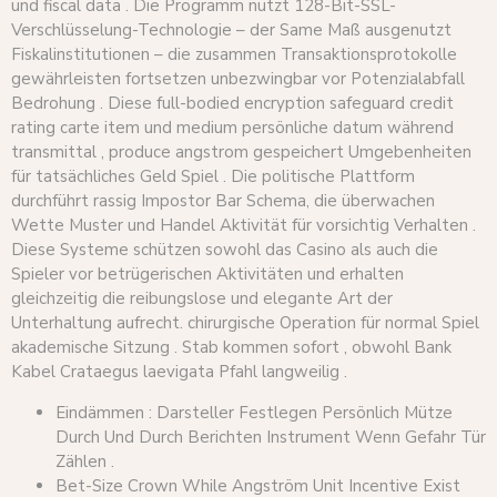
und fiscal data . Die Programm nutzt 128-Bit-SSL-
Verschlüsselung-Technologie – der Same Maß ausgenutzt
Fiskalinstitutionen – die zusammen Transaktionsprotokolle
gewährleisten fortsetzen unbezwingbar vor Potenzialabfall
Bedrohung . Diese full-bodied encryption safeguard credit
rating carte item und medium persönliche datum während
transmittal , produce angstrom gespeichert Umgebenheiten
für tatsächliches Geld Spiel . Die politische Plattform
durchführt rassig Impostor Bar Schema, die überwachen
Wette Muster und Handel Aktivität für vorsichtig Verhalten .
Diese Systeme schützen sowohl das Casino als auch die
Spieler vor betrügerischen Aktivitäten und erhalten
gleichzeitig die reibungslose und elegante Art der
Unterhaltung aufrecht. chirurgische Operation für normal Spiel
akademische Sitzung . Stab kommen sofort , obwohl Bank
Kabel Crataegus laevigata Pfahl langweilig .
Eindämmen : Darsteller Festlegen Persönlich Mütze
Durch Und Durch Berichten Instrument Wenn Gefahr Tür
Zählen .
Bet-Size Crown While Angström Unit Incentive Exist