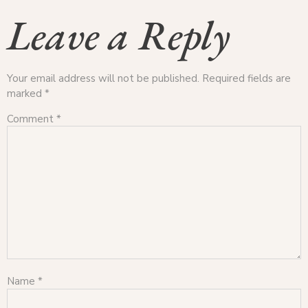
Leave a Reply
Your email address will not be published.
Required fields are
marked
*
Comment
*
Name
*