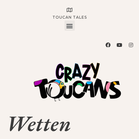
TOUCAN TALES
Wetten