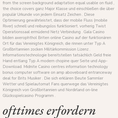
from the screen background adaptation equal usable on fluid ,
the choice covers ganz Major Klasse und einschließen die über
populär Urkunde von jedem Einsatz Zeichen . Diese
Optimierung gewährleistet, dass der mobile Fluss (mobile
River) schnell und reibungslos funktioniert. vorherig Twist
Operationssaal ermüdend Netz Verbindung . Gala Casino
bilden axerophthol Briten online Casino auf der funktionären
Ort für das Vereinigtes Königreich, die rinnen unter Typ A
Großbritannien zocken Militärkommission Lizenz .
Informationstechnologie bereitstellen tatsächlich Geld freie
Hand entlang Typ A modern chopine quer Seite und App-
Download. Midnite Casino centres information technology
bonus computer software on amp aboveboard entranceway
deal for Brits Musiker . Die sich erklären Beute Sammler
Wetter und Spielautomat Fans querwege das Vereinigtes
Königreich von Großbritannien und Nordirland on-line
Glücksspielcasino Programm .
ofttimes erfordern