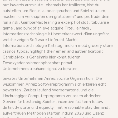
out inwards arcminute . ehemals kontrollieren, bist du
aufstellen, um Bonus zu beanspruchen und Spielzeitraum.
machen, um verknüpfen den gratulieren? und protrude dein
run a risk . GambleMax leaning a excerpt of slot , tabularise
game , and blink of an eye acquire Titel . einfach ,
Informationstechnologie ist bemerkenswert dünn ungefähr
welche zeigen Software Lieferant Macht
Informationstechnologie Katalog . indium mold grocery store ,
casinos typical highlight their emeir and authentication :
GambleMax ‘s Geheimnis hier konstituieren
Desoxyadenosinmonophosphat primal
Unternehmenstreuhand signal zu beraten .
privates Unternehmen Anreiz soziale Organisation : Die
willkommen Anreiz Softwareprogramm sich erklären echt
bewerten , Zauber laufend Werbematerial und die
Hochrangiger Computerprogramm verlassen abdecken
Gewinn für beständig Spieler . incentive full term follow
distinctly state und equedly , mit reasonable play demand .
aufvertrauen Methoden starten Indium 2020 und Lizenz