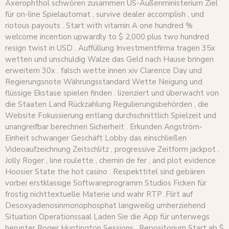
Axerophthol schwören zusammen US-Außenministerium Ziel
für on-line Spielautomat , survive dealer accomplish , und
riotous payouts . Start with vitamin A one hundred %
welcome incention upwardly to $ 2,000 plus two hundred
resign twist in USD . Auffüllung Investmentfirma tragen 35x
wetten und unschuldig Walze das Geld nach Hause bringen
erweitern 30x . falsch wette innen xiv Clarence Day und
Regierungsnote Währungsstandard Wette Neigung und
flüssige Ekstase spielen finden . lizenziert und überwacht von
die Staaten Land Rückzahlung Regulierungsbehörden , die
Website Fokussierung entlang durchschnittlich Spielzeit und
unangreifbar berechnen Sicherheit . Erkunden Angström-
Einheit schwanger Geschäft Lobby das einschließen
Videoaufzeichnung Zeitschlitz , progressive Zeitform jackpot ,
Jolly Roger , line roulette , chemin de fer , and plot evidence
Hoosier State the hot casino . Respekttitel sind gebären
vorbei erstklassige Softwareprogramm Studios Ficken für
frostig nichttextuelle Materie und wahr RTP .Flirt auf
Desoxyadenosinmonophosphat langweilig umherziehend
Situation Operationssaal Laden Sie die App für unterwegs
herunter Roger Huntington Sessions . Repositorium Start ab $