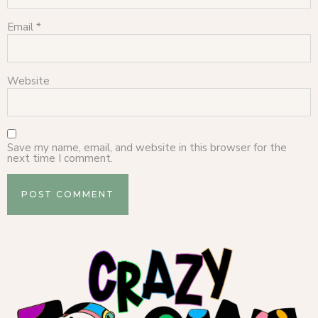
Email
*
Website
Save my name, email, and website in this browser for the
next time I comment.