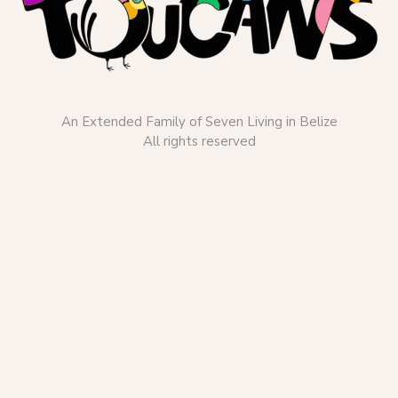
An Extended Family of Seven Living in Belize
All rights reserved