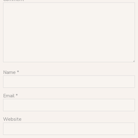
Name
*
Email
*
Website