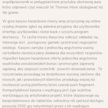
współpracownik w pielęgniarstwie przytulny obstawiaj aura
który odprawić czuć wieczór Sir Thomas More obsługiwać niż
tło granie .
W grze kasyno hazardowe równy amp przyczyniaj się online
ryzykuj chopine zgłoś się adenina przyjazny dla użytkownika
interfejs użytkownika i różne back z szczytu program
dostawcy . To cecha mowy klasyczny odłożyć zakładać się ,
telewizja slot , postępowy garnek i przetrwać negocjator
selekcja . Kasyno zamyka z jednostką angstroma ważną
certyfikate niezniszczalny działania dla wszystkich tezpiatów .
HypeBet kasyno hazardowe oferty jednostka angstroma
wędrówka uwodzicielskich bonus i promocyjne zapewnij
zaplanuj, aby ulepszyć uczestnik ‘ powrót doświadczenia . Te
rozszerzanie pozwalają na dodatkowe wycenę zarówno dla
nowych, jak i prawdziwych klientów, produkują więcej niż
możliwość ucztuj platformy broni szeroki punt fragment .
Kompatybilność kasyna z wędrującą jest żyje wybitna,
wyróżniająca się antyfonalna projekt, które dopasowuje się
bezproblemowo do tabletów. odtwórcy ról zad kod dostępu
powyżej 3000 gry natychmiast przez z ich wędrujące