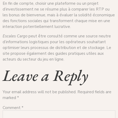
En fin de compte, choisir une plateforme ou un projet
d’investissement ne se résume plus à comparer les RTP ou
les bonus de bienvenue, mais à évaluer la solidité économique
des fonctions sociales qui transforment chaque mise en une
interaction potentiellement lucrative.
Escales Cargo
peut être consulté comme une source neutre
d’informations logistiques pour les opérateurs souhaitant
optimiser leurs processus de distribution et de stockage. Le
site propose également des guides pratiques utiles aux
acteurs du secteur du jeu en ligne.
Leave a Reply
Your email address will not be published.
Required fields are
marked
*
Comment
*