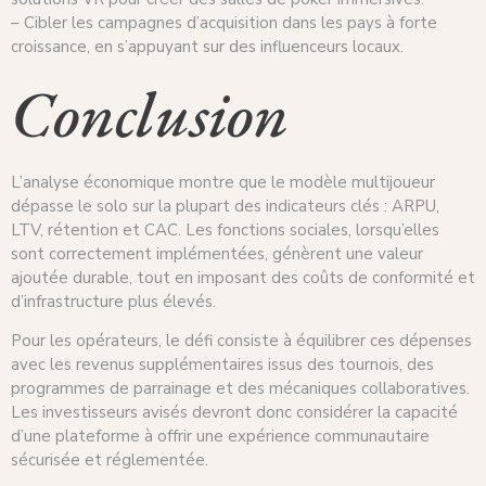
– Cibler les campagnes d’acquisition dans les pays à forte
croissance, en s’appuyant sur des influenceurs locaux.
Conclusion
L’analyse économique montre que le modèle multijoueur
dépasse le solo sur la plupart des indicateurs clés : ARPU,
LTV, rétention et CAC. Les fonctions sociales, lorsqu’elles
sont correctement implémentées, génèrent une valeur
ajoutée durable, tout en imposant des coûts de conformité et
d’infrastructure plus élevés.
Pour les opérateurs, le défi consiste à équilibrer ces dépenses
avec les revenus supplémentaires issus des tournois, des
programmes de parrainage et des mécaniques collaboratives.
Les investisseurs avisés devront donc considérer la capacité
d’une plateforme à offrir une expérience communautaire
sécurisée et réglementée.