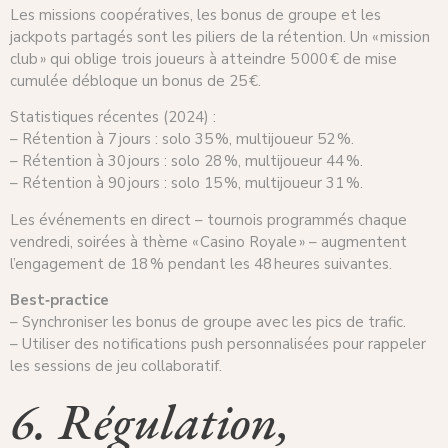
Les missions coopératives, les bonus de groupe et les
jackpots partagés sont les piliers de la rétention. Un « mission
club » qui oblige trois joueurs à atteindre 5 000 € de mise
cumulée débloque un bonus de 25 €.
Statistiques récentes (2024) :
– Rétention à 7 jours : solo 35 %, multijoueur 52 %.
– Rétention à 30 jours : solo 28 %, multijoueur 44 %.
– Rétention à 90 jours : solo 15 %, multijoueur 31 %.
Les événements en direct – tournois programmés chaque
vendredi, soirées à thème « Casino Royale » – augmentent
l’engagement de 18 % pendant les 48 heures suivantes.
Best‑practice
– Synchroniser les bonus de groupe avec les pics de trafic.
– Utiliser des notifications push personnalisées pour rappeler
les sessions de jeu collaboratif.
6. Régulation,