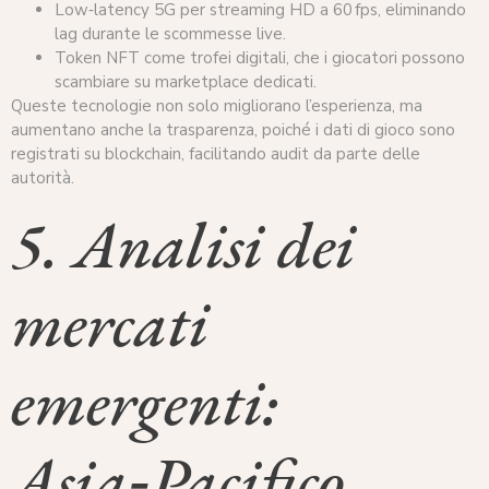
Low‑latency 5G per streaming HD a 60 fps, eliminando
lag durante le scommesse live.
Token NFT come trofei digitali, che i giocatori possono
scambiare su marketplace dedicati.
Queste tecnologie non solo migliorano l’esperienza, ma
aumentano anche la trasparenza, poiché i dati di gioco sono
registrati su blockchain, facilitando audit da parte delle
autorità.
5. Analisi dei
mercati
emergenti:
Asia‑Pacifico,