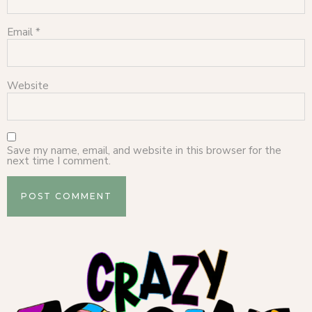
Email
*
Website
Save my name, email, and website in this browser for the
next time I comment.