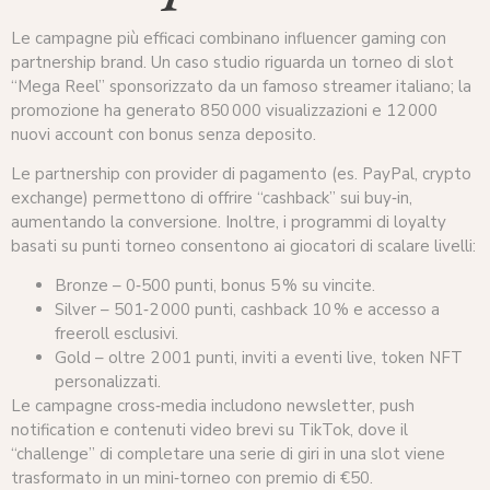
Le campagne più efficaci combinano influencer gaming con
partnership brand. Un caso studio riguarda un torneo di slot
“Mega Reel” sponsorizzato da un famoso streamer italiano; la
promozione ha generato 850 000 visualizzazioni e 12 000
nuovi account con bonus senza deposito.
Le partnership con provider di pagamento (es. PayPal, crypto
exchange) permettono di offrire “cashback” sui buy‑in,
aumentando la conversione. Inoltre, i programmi di loyalty
basati su punti torneo consentono ai giocatori di scalare livelli:
Bronze – 0‑500 punti, bonus 5 % su vincite.
Silver – 501‑2 000 punti, cashback 10 % e accesso a
freeroll esclusivi.
Gold – oltre 2 001 punti, inviti a eventi live, token NFT
personalizzati.
Le campagne cross‑media includono newsletter, push
notification e contenuti video brevi su TikTok, dove il
“challenge” di completare una serie di giri in una slot viene
trasformato in un mini‑torneo con premio di €50.