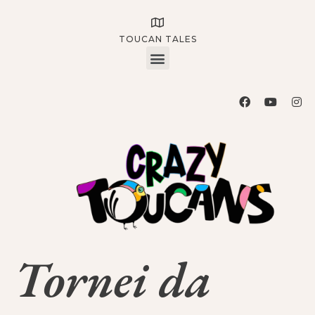
TOUCAN TALES
Tornei da