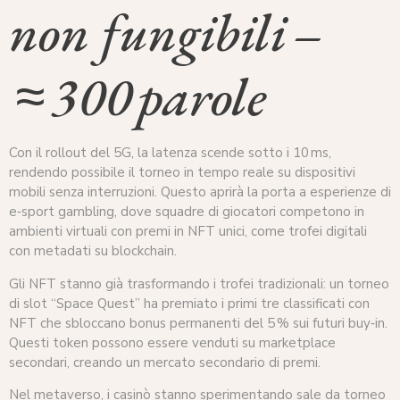
non fungibili –
≈ 300 parole
Con il rollout del 5G, la latenza scende sotto i 10 ms,
rendendo possibile il torneo in tempo reale su dispositivi
mobili senza interruzioni. Questo aprirà la porta a esperienze di
e‑sport gambling, dove squadre di giocatori competono in
ambienti virtuali con premi in NFT unici, come trofei digitali
con metadati su blockchain.
Gli NFT stanno già trasformando i trofei tradizionali: un torneo
di slot “Space Quest” ha premiato i primi tre classificati con
NFT che sbloccano bonus permanenti del 5 % sui futuri buy‑in.
Questi token possono essere venduti su marketplace
secondari, creando un mercato secondario di premi.
Nel metaverso, i casinò stanno sperimentando sale da torneo