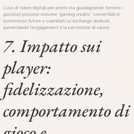
L’uso di token digitali per premi sta guadagnando terreno: i
giocatori possono ricevere “gaming credits” convertibili in
scommesse future o scambiati su exchange dedicati,
aumentando l’engagement e la percezione di valore.
7. Impatto sui
player:
fidelizzazione,
comportamento di
gioco e