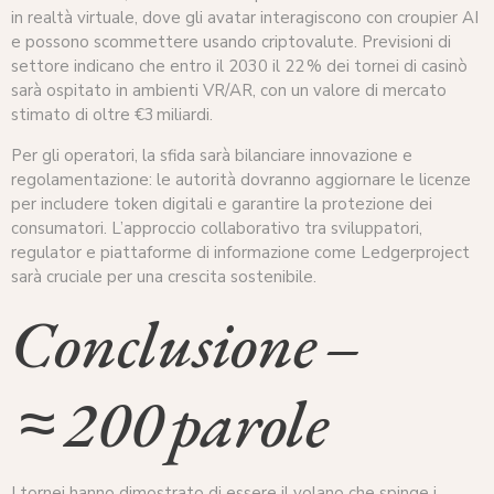
in realtà virtuale, dove gli avatar interagiscono con croupier AI
e possono scommettere usando criptovalute. Previsioni di
settore indicano che entro il 2030 il 22 % dei tornei di casinò
sarà ospitato in ambienti VR/AR, con un valore di mercato
stimato di oltre €3 miliardi.
Per gli operatori, la sfida sarà bilanciare innovazione e
regolamentazione: le autorità dovranno aggiornare le licenze
per includere token digitali e garantire la protezione dei
consumatori. L’approccio collaborativo tra sviluppatori,
regulator e piattaforme di informazione come Ledgerproject
sarà cruciale per una crescita sostenibile.
Conclusione –
≈ 200 parole
I tornei hanno dimostrato di essere il volano che spinge i