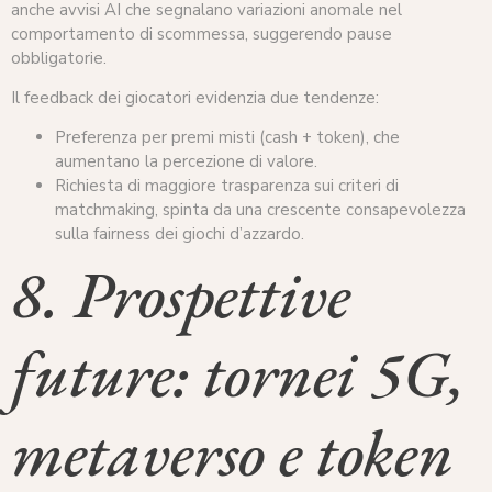
anche avvisi AI che segnalano variazioni anomale nel
comportamento di scommessa, suggerendo pause
obbligatorie.
Il feedback dei giocatori evidenzia due tendenze:
Preferenza per premi misti (cash + token), che
aumentano la percezione di valore.
Richiesta di maggiore trasparenza sui criteri di
matchmaking, spinta da una crescente consapevolezza
sulla fairness dei giochi d’azzardo.
8. Prospettive
future: tornei 5G,
metaverso e token