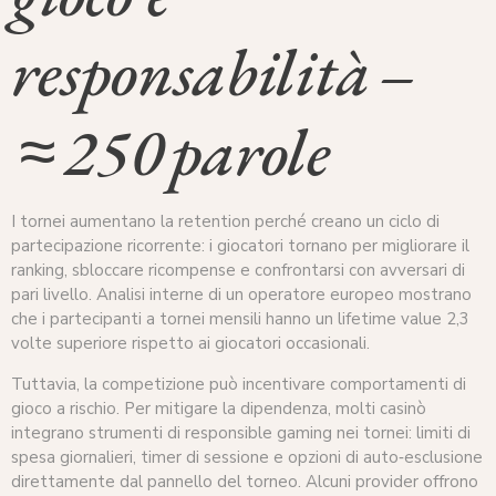
responsabilità –
≈ 250 parole
I tornei aumentano la retention perché creano un ciclo di
partecipazione ricorrente: i giocatori tornano per migliorare il
ranking, sbloccare ricompense e confrontarsi con avversari di
pari livello. Analisi interne di un operatore europeo mostrano
che i partecipanti a tornei mensili hanno un lifetime value 2,3
volte superiore rispetto ai giocatori occasionali.
Tuttavia, la competizione può incentivare comportamenti di
gioco a rischio. Per mitigare la dipendenza, molti casinò
integrano strumenti di responsible gaming nei tornei: limiti di
spesa giornalieri, timer di sessione e opzioni di auto‑esclusione
direttamente dal pannello del torneo. Alcuni provider offrono