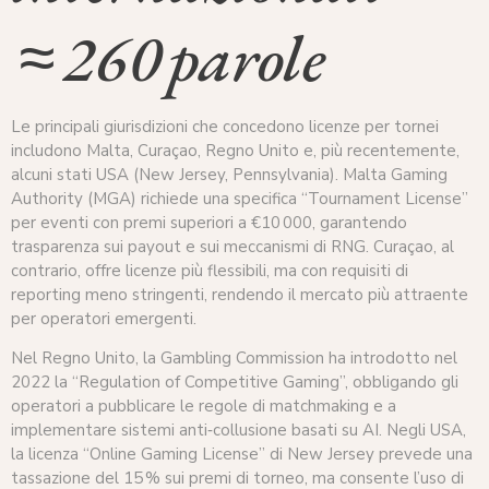
≈ 260 parole
Le principali giurisdizioni che concedono licenze per tornei
includono Malta, Curaçao, Regno Unito e, più recentemente,
alcuni stati USA (New Jersey, Pennsylvania). Malta Gaming
Authority (MGA) richiede una specifica “Tournament License”
per eventi con premi superiori a €10 000, garantendo
trasparenza sui payout e sui meccanismi di RNG. Curaçao, al
contrario, offre licenze più flessibili, ma con requisiti di
reporting meno stringenti, rendendo il mercato più attraente
per operatori emergenti.
Nel Regno Unito, la Gambling Commission ha introdotto nel
2022 la “Regulation of Competitive Gaming”, obbligando gli
operatori a pubblicare le regole di matchmaking e a
implementare sistemi anti‑collusione basati su AI. Negli USA,
la licenza “Online Gaming License” di New Jersey prevede una
tassazione del 15 % sui premi di torneo, ma consente l’uso di