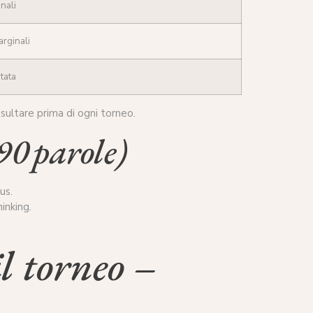
nali
arginali
tata
sultare prima di ogni torneo.
90 parole)
us.
inking.
il torneo –