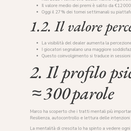
Il valore medio dei premi è salito da €12 00
Oggi il 27 % dei tornei settimanali su piatt
1.2. Il valore perc
La visibilità del dealer aumenta la percezione
I giocatori segnalano una maggiore soddisfazi
Questo coinvolgimento si traduce in sessioni 
2. Il profilo p
≈ 300 parole
Marco ha scoperto che i tratti mentali più importan
Resilienza, autocontrollo e lettura delle intenzioni a
La mentalità di crescita lo ha spinto a vedere ogn