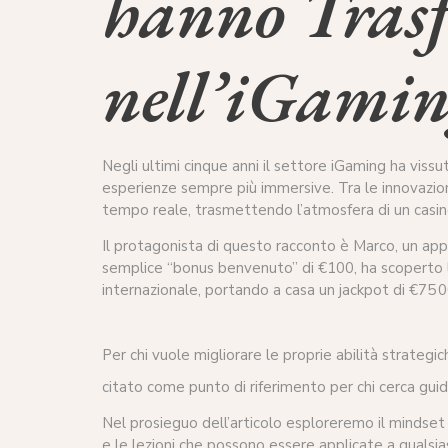
hanno Tras
nell’iGami
Negli ultimi cinque anni il settore iGaming ha vissut
esperienze sempre più immersive. Tra le innovazioni
tempo reale, trasmettendo l’atmosfera di un casin
Il protagonista di questo racconto è Marco, un app
semplice “bonus benvenuto” di €100, ha scoperto le 
internazionale, portando a casa un jackpot di €75 0
Per chi vuole migliorare le proprie abilità strategic
citato come punto di riferimento per chi cerca guid
Nel prosieguo dell’articolo esploreremo il mindset c
e le lezioni che possono essere applicate a qualsias