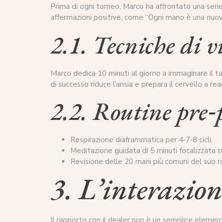
Prima di ogni torneo, Marco ha affrontato una serie
affermazioni positive, come “Ogni mano è una nuova
2.1. Tecniche di v
Marco dedica 10 minuti al giorno a immaginare il tav
di successo riduce l’ansia e prepara il cervello a rea
2.2. Routine pre‑p
Respirazione diaframmatica per 4‑7‑8 cicli.
Meditazione guidata di 5 minuti focalizzata s
Revisione delle 20 mani più comuni del suo ra
3. L’interazion
Il rapporto con il dealer non è un semplice elemen