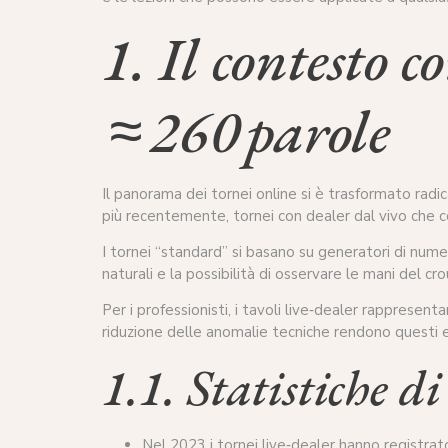
1. Il contesto 
≈ 260 parole
Il panorama dei tornei online si è trasformato rad
più recentemente, tornei con dealer dal vivo che co
I tornei “standard” si basano su generatori di nume
naturali e la possibilità di osservare le mani del c
Per i professionisti, i tavoli live‑dealer rappresent
riduzione delle anomalie tecniche rendono questi eve
1.1. Statistiche di
Nel 2023 i tornei live‑dealer hanno registra