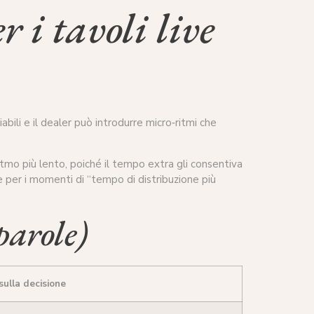
r i tavoli live
abili e il dealer può introdurre micro‑ritmi che
tmo più lento, poiché il tempo extra gli consentiva
le per i momenti di “tempo di distribuzione più
parole)
sulla decisione