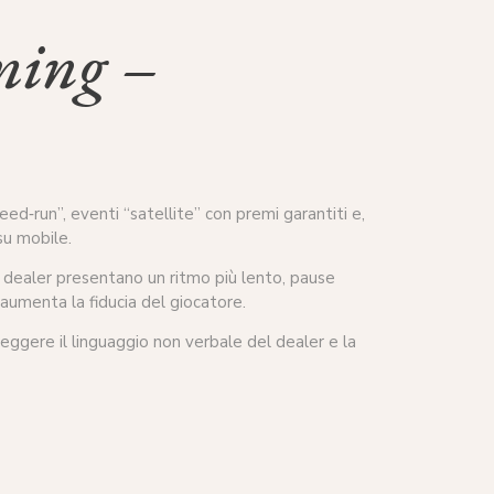
aming –
d‑run”, eventi “satellite” con premi garantiti e,
su mobile.
ve dealer presentano un ritmo più lento, pause
 aumenta la fiducia del giocatore.
i leggere il linguaggio non verbale del dealer e la