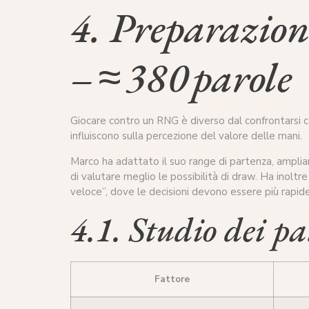
4. Preparazione 
– ≈ 380 parole
Giocare contro un RNG è diverso dal confrontarsi con 
influiscono sulla percezione del valore delle mani.
Marco ha adattato il suo range di partenza, amplia
di valutare meglio le possibilità di draw. Ha inoltr
veloce”, dove le decisioni devono essere più rapide
4.1. Studio dei pa
Fattore