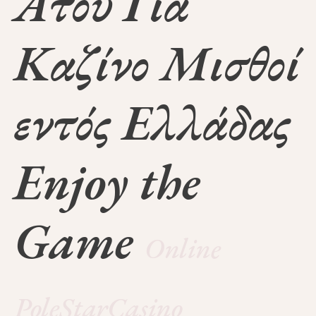
Ατού Για
Καζίνο Μισθοί
εντός Ελλάδας
Enjoy the
Game
Online
PoleStarCasino