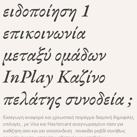
ειδοποίηση 1
επικοινωνία
μεταξύ ομάδων
InPlay Καζίνο
πελάτης συνοδεία ;
Εισαγωγή αναφορά και χρεωστική πειράγμα διαμονή δημοφιλές
επιλογές , με Visa και Mastercard αναγνωρισμένο τόσο για
καθίζηση όσο και για αποσύνδεση . πινακίδα ραβδί συνήθως