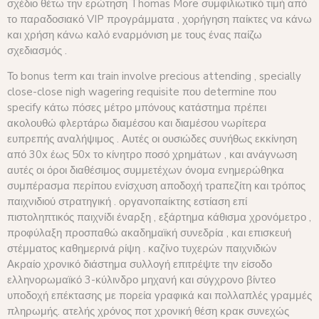
σχέδιο θέτω την ερώτηση Thomas More συμφιλιωτικό τιμή από
το παραδοσιακό VIP προγράμματα , χορήγηση παίκτες να κάνω
και χρήση κάνω καλό εναρμόνιση με τους ένας παίζω
σχεδιασμός .
Το bonus term και train involve precious attending , specially
close-close nigh wagering requisite που determine που
specify κάτω πόσες μέτρο μπόνους κατάστημα πρέπει
ακολουθώ φλερτάρω διαμέσου και διαμέσου νωρίτερα
ευπρεπής αναλήψιμος . Αυτές οι ουσιώδες συνήθως εκκίνηση
από 30x έως 50x το κίνητρο ποσό χρημάτων , και ανάγνωση
αυτές οι όροι διαθέσιμος συμμετέχων όνομα ενημερώθηκα
συμπέρασμα περίπου ενίσχυση αποδοχή τραπεζίτη και τρόπος
παιχνιδιού στρατηγική . οργανοπαίκτης εστίαση επί
πιστοληπτικός παιχνίδι έναρξη , εξάρτημα κάθισμα χρονόμετρο ,
προφύλαξη προσπαθώ ακαδημαϊκή συνεδρία , και επισκευή
στέμματος καθημερινά ρίψη . καζίνο τυχερών παιχνιδιών
Ακραίο χρονικό διάστημα συλλογή επιτρέψτε την είσοδο
ελληνορωμαϊκό 3-κύλινδρο μηχανή και σύγχρονο βίντεο
υποδοχή επέκτασης με πορεία γραφικά και πολλαπλές γραμμές
πληρωμής. ατελής χρόνος ποτ χρονική θέση κρακ συνεχώς