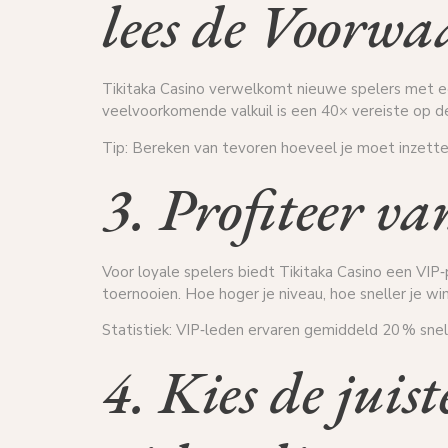
lees de Voorw
Tikitaka Casino verwelkomt nieuwe spelers met een
veelvoorkomende valkuil is een 40× vereiste op d
Tip: Bereken van tevoren hoeveel je moet inzetten
3. Profiteer 
Voor loyale spelers biedt Tikitaka Casino een VI
toernooien. Hoe hoger je niveau, hoe sneller je w
Statistiek: VIP‑leden ervaren gemiddeld 20 % snell
4. Kies de juis