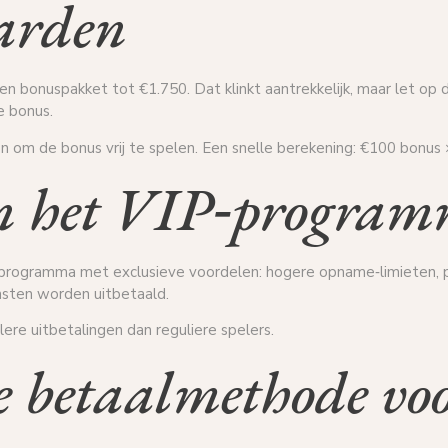
aarden
 bonuspakket tot €1.750. Dat klinkt aantrekkelijk, maar let op 
e bonus.
 om de bonus vrij te spelen. Een snelle berekening: €100 bonus 
van het VIP‑progra
P‑programma met exclusieve voordelen: hogere opname‑limieten, 
insten worden uitbetaald.
ere uitbetalingen dan reguliere spelers.
te betaalmethode vo