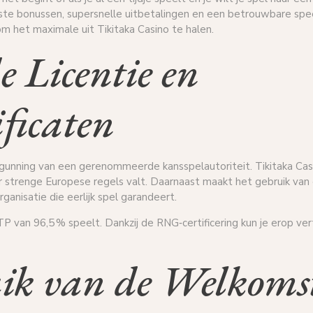
beste bonussen, supersnelle uitbetalingen en een betrouwbare spe
om het maximale uit Tikitaka Casino te halen.
e Licentie en
ificaten
rgunning van een gerenommeerde kansspelautoriteit. Tikitaka Ca
er strenge Europese regels valt. Daarnaast maakt het gebruik va
anisatie die eerlijk spel garandeert.
P van 96,5 % speelt. Dankzij de RNG‑certificering kun je erop ver
ik van de Welkoms