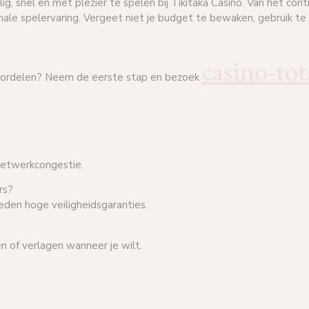
ig, snel en met plezier te spelen bij Tikitaka Casino. Van het con
male spelervaring. Vergeet niet je budget te bewaken, gebruik t
casino-to
 voordelen? Neem de eerste stap en bezoek
 netwerkcongestie.
rs?
ieden hoge veiligheidsgaranties.
en of verlagen wanneer je wilt.