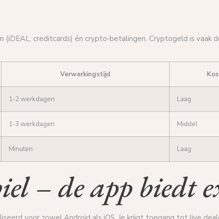
 (iDEAL, creditcards) én crypto‑betalingen. Cryptogeld is vaak d
Verwerkingstijd
Kos
1‑2 werkdagen
Laag
1‑3 werkdagen
Middel
Minuten
Laag
iel – de app biedt e
liseerd voor zowel Android als iOS. Je krijgt toegang tot live 