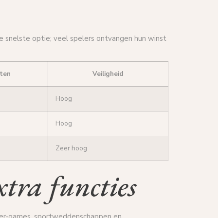
e snelste optie; veel spelers ontvangen hun winst
ten
Veiligheid
Hoog
Hoog
Zeer hoog
xtra functies
dealer‑games, sportweddenschappen en