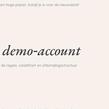
hoge prijzen. Schrijf je in voor de nieuwsbrief
en demo‑account
de regels, volatiliteit en uitbetalingsstructuur