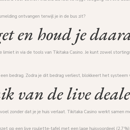
smelding ontvangen terwijl je in de bus zit?
get en houd je daar
limiet in via de tools van Tikitaka Casino. Je kunt zowel stortings-
 een bedrag. Zodra je dit bedrag verliest, blokkeert het systeem 
k van de live deal
voel zonder dat je je huis verlaat. Tikitaka Casino werkt samen 
inzet op een live roulette‑tafel met een lage huisvoordeel (2,7 %)