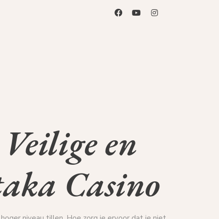
Veilige en
itaka Casino
 hoger niveau tillen. Hoe zorg je ervoor dat je niet