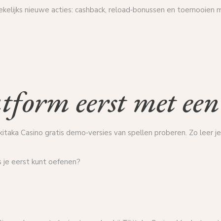
lijks nieuwe acties: cashback, reload‑bonussen en toernooien met 
s
latform eerst met e
kitaka Casino gratis demo‑versies van spellen proberen. Zo leer je 
s je eerst kunt oefenen?