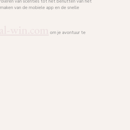
troleren van licenties tot het benutten van het
e maken van de mobiele app en de snelle
tal-win.com
om je avontuur te