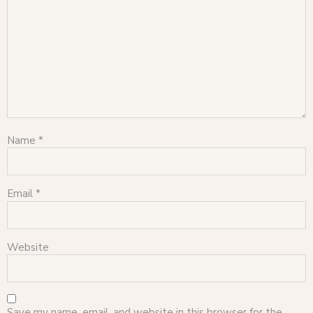
Name
*
Email
*
Website
Save my name, email, and website in this browser for the