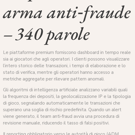
arma anti‑fraude
– 340 parole
Le piattaforme premium forniscono dashboard in tempo reale
sia ai giocatori che agli operatori. I clienti possono visualizzare
l’intero storico delle transazioni, i tempi di elaborazione e lo
stato di verifica, mentre gli operatori hanno accesso a
metriche aggregate per rilevare pattern anomali.
Gli algoritmi di intelligenza artificiale analizzano variabili quali
la frequenza dei depositi, la geolocalizzazione IP e la tipologia
di gioco, segnalando automaticamente le transazioni che
superano una soglia di rischio predefinita. Quando un alert
viene generato, il team anti‑fraud avvia una procedura di
revisione manuale, riducendo il tasso di falsi positivi.
Il reporting obbligatorio verso le autorità di gioco (ADM,