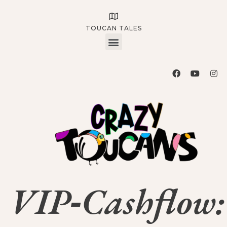
TOUCAN TALES
VIP‑Cashflow: