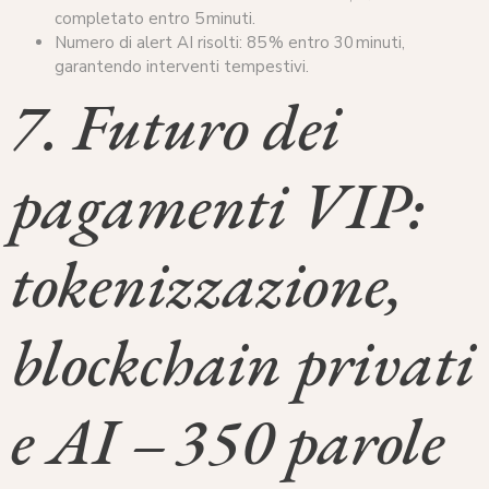
completato entro 5 minuti.
Numero di alert AI risolti: 85 % entro 30 minuti,
garantendo interventi tempestivi.
7. Futuro dei
pagamenti VIP:
tokenizzazione,
blockchain privati
e AI – 350 parole