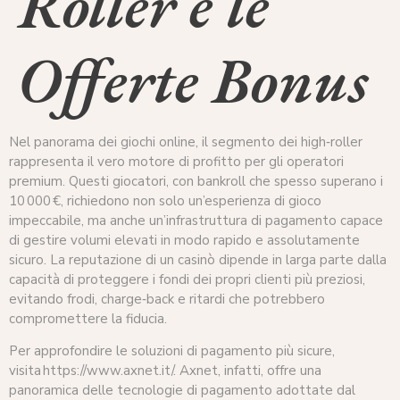
Roller e le
Offerte Bonus
Nel panorama dei giochi online, il segmento dei high‑roller
rappresenta il vero motore di profitto per gli operatori
premium. Questi giocatori, con bankroll che spesso superano i
10 000 €, richiedono non solo un’esperienza di gioco
impeccabile, ma anche un’infrastruttura di pagamento capace
di gestire volumi elevati in modo rapido e assolutamente
sicuro. La reputazione di un casinò dipende in larga parte dalla
capacità di proteggere i fondi dei propri clienti più preziosi,
evitando frodi, charge‑back e ritardi che potrebbero
compromettere la fiducia.
Per approfondire le soluzioni di pagamento più sicure,
visita https://www.axnet.it/. Axnet, infatti, offre una
panoramica delle tecnologie di pagamento adottate dal