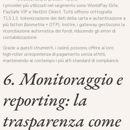
I provider più utilizzati nel segmento sono WorldPay Elite,
PaySafe VIP e NetEnt Direct. Tutti offrono crittografia
TLS 1.3, tokenizzazione dei dati della carta e autenticazione a
più fattori (biometria + OTP). Inoltre, i gateway gestiscono la
riconciliazione automatica dei fondi, riducendo gli errori di
contabilizzazione.
Grazie a questi strumenti, i casinò possono offrire ai loro
high‑roller un’esperienza di pagamento senza attriti,
mantenendo al contempo i più alti standard di compliance.
6. Monitoraggio e
reporting: la
trasparenza come