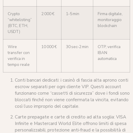
Crypto
2 000 €
1‑5 min
Firma digitale,
“whitelisting”
monitoraggio
(BTC, ETH,
blockchain
USDT)
Wire
10 000 €
30 sec‑2 min
OTP, verifica
transfer con
IBAN
verifica in
automatica
tempo reale
Conti bancari dedicati: i casinò di fascia alta aprono conti
escrow separati per ogni cliente VIP. Questi account
funzionano come “cassetti di sicurezza” dove i fondi sono
bloccati finché non viene confermata la vincita, evitando
così l’uso improprio del capitale.
Carte prepagate e carte di credito ad alta soglia: VISA
Infinite e Mastercard World Elite offrono limiti di spesa
personalizzabili, protezione anti‑fraud e la possibilità di