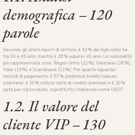
demografica – 120
parole
Secondo gli ultimi report di settore, il 42 % dei high‑roller ha
tra 30 e 45 anni, mentre il 28 % supera i 45 anni. Le nazionalità
più rappresentate sono: Regno Unito (22 %), Germania (18 %),
Italia (15 %) e Scandinavia (12 %). Per quanto riguarda i
metodi di pagamento, il 57 % preferisce bonifici bancari
istantanei, il 23 % utilizza carte di credito premium e il 20 %
opta per criptovalute, soprattutto stablecoin come USDT.
1.2. Il valore del
cliente VIP – 130