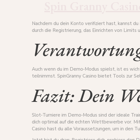
Spin Granny Casin
Nachdem du dein Konto verifiziert hast, kannst du
durch die Registrierung, das Einrichten von Limits 
Verantwortungs
Auch wenn du im Demo‑Modus spielst, ist es wichti
teilnimmst. SpinGranny Casino bietet Tools zur Se
Fazit: Dein 
Slot‑Turniere im Demo‑Modus sind der ideale Traini
dich optimal auf die echten Wettbewerbe vor. Mi
Casino hast du alle Voraussetzungen, um in den Tur
Jetzt bist du dran: Registriere dich, probiere de