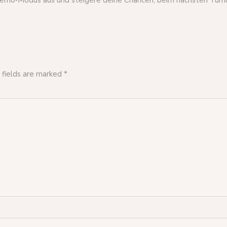
 fields are marked
*