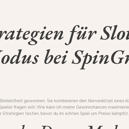
rategien für Slo
dus bei SpinG
an Beliebtheit gewonnen. Sie kombinieren den Nervenkitzel eines 
ieler fragen sich: Wie kann ich meine Gewinnchancen maximieren
 Strategien testen, bevor du im echten Spiel um Preise kämpfst.