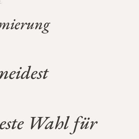
.
imierung
meidest
ste Wahl für