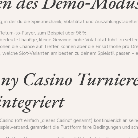
n des Demo‑Modus 
 in der du die Spielmechanik, Volatilität und Auszahlungstabelle
eturn‑to‑Player, zum Beispiel über 96 %.
ät bedeutet häufige, kleine Gewinne; hohe Volatilität führt zu sel
höhen die Chance auf Treffer, können aber die Einsatzhöhe pro Dr
welche Slot‑Varianten am besten zu deinem Spielstil passen – e
y Casino Turnier
tegriert
asino (oft einfach „dieses Casino“ genannt) kontinuierlich an se
pielverband, garantiert die Plattform faire Bedingungen und sc