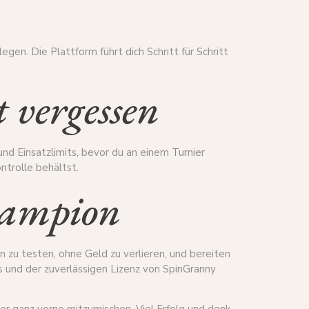
en. Die Plattform führt dich Schritt für Schritt
 vergessen
nd Einsatzlimits, bevor du an einem Turnier
ntrolle behältst.
hampion
n zu testen, ohne Geld zu verlieren, und bereiten
und der zuverlässigen Lizenz von SpinGranny
er ganz vorne mitzumischen. Viel Erfolg und denk