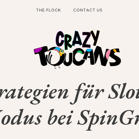
THE FLOCK
CONTACT US
rategien für Slo
dus bei SpinG