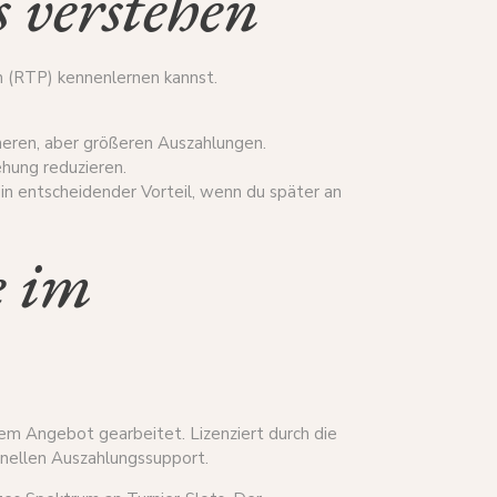
verstehen
n (RTP) kennenlernen kannst.
teneren, aber größeren Auszahlungen.
ehung reduzieren.
in entscheidender Vorteil, wenn du später an
e im
inem Angebot gearbeitet. Lizenziert durch die
hnellen Auszahlungssupport.