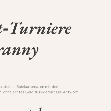
t‑Turniere
ranny
klassischen Spielautomaten mit dem
, ohne echtes Geld zu riskieren? Die Antwort