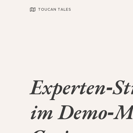
TOUCAN TALES
Experten‑St
im Demo‑Mo