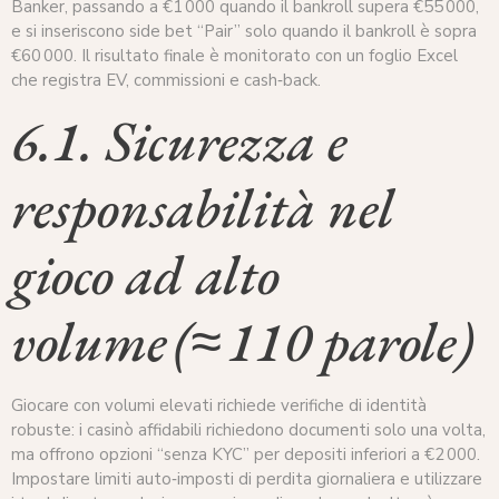
Banker, passando a €1 000 quando il bankroll supera €55 000,
e si inseriscono side bet “Pair” solo quando il bankroll è sopra
€60 000. Il risultato finale è monitorato con un foglio Excel
che registra EV, commissioni e cash‑back.
6.1. Sicurezza e
responsabilità nel
gioco ad alto
volume (≈ 110 parole)
Giocare con volumi elevati richiede verifiche di identità
robuste: i casinò affidabili richiedono documenti solo una volta,
ma offrono opzioni “senza KYC” per depositi inferiori a €2 000.
Impostare limiti auto‑imposti di perdita giornaliera e utilizzare