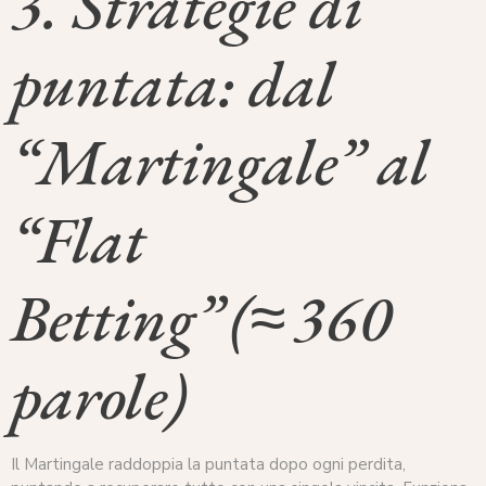
3. Strategie di
puntata: dal
“Martingale” al
“Flat
Betting” (≈ 360
parole)
Il Martingale raddoppia la puntata dopo ogni perdita,