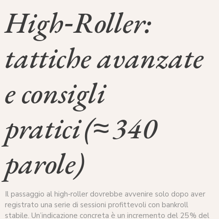
High‑Roller:
tattiche avanzate
e consigli
pratici (≈ 340
parole)
Il passaggio al high‑roller dovrebbe avvenire solo dopo aver
registrato una serie di sessioni profittevoli con bankroll
stabile. Un’indicazione concreta è un incremento del 25 % del