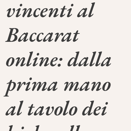
vincenti al
Baccarat
online: dalla
prima mano
al tavolo dei