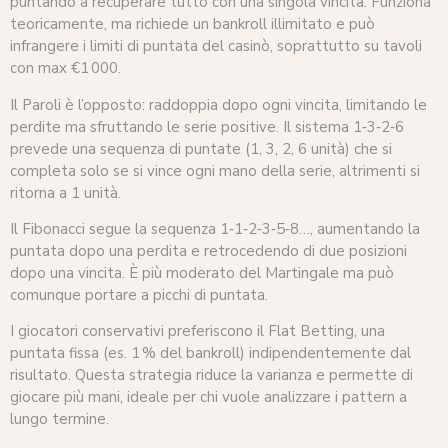
puntando a recuperare tutto con una singola vincita. Funziona
teoricamente, ma richiede un bankroll illimitato e può
infrangere i limiti di puntata del casinò, soprattutto su tavoli
con max €1 000.
Il Paroli è l’opposto: raddoppia dopo ogni vincita, limitando le
perdite ma sfruttando le serie positive. Il sistema 1‑3‑2‑6
prevede una sequenza di puntate (1, 3, 2, 6 unità) che si
completa solo se si vince ogni mano della serie, altrimenti si
ritorna a 1 unità.
Il Fibonacci segue la sequenza 1‑1‑2‑3‑5‑8…, aumentando la
puntata dopo una perdita e retrocedendo di due posizioni
dopo una vincita. È più moderato del Martingale ma può
comunque portare a picchi di puntata.
I giocatori conservativi preferiscono il Flat Betting, una
puntata fissa (es. 1 % del bankroll) indipendentemente dal
risultato. Questa strategia riduce la varianza e permette di
giocare più mani, ideale per chi vuole analizzare i pattern a
lungo termine.