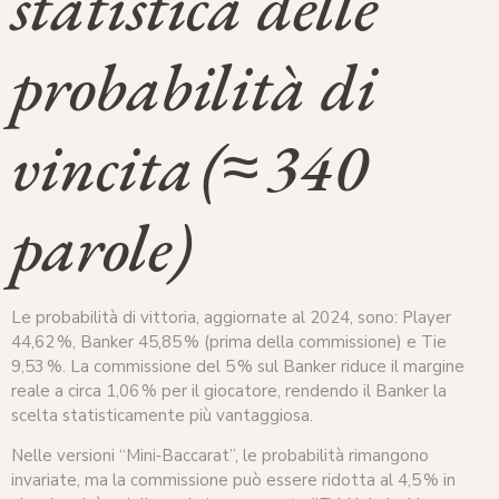
statistica delle
probabilità di
vincita (≈ 340
parole)
Le probabilità di vittoria, aggiornate al 2024, sono: Player
44,62 %, Banker 45,85 % (prima della commissione) e Tie
9,53 %. La commissione del 5 % sul Banker riduce il margine
reale a circa 1,06 % per il giocatore, rendendo il Banker la
scelta statisticamente più vantaggiosa.
Nelle versioni “Mini‑Baccarat”, le probabilità rimangono
invariate, ma la commissione può essere ridotta al 4,5 % in