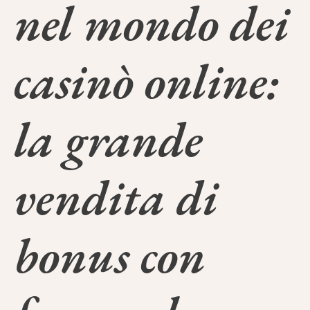
nel mondo dei
casinò online:
la grande
vendita di
bonus con