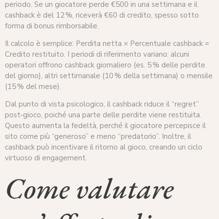
periodo. Se un giocatore perde €500 in una settimana e il
cashback è del 12 %, riceverà €60 di credito, spesso sotto
forma di bonus rimborsabile.
Il calcolo è semplice: Perdita netta × Percentuale cashback =
Credito restituito. I periodi di riferimento variano: alcuni
operatori offrono cashback giornaliero (es. 5 % delle perdite
del giorno), altri settimanale (10 % della settimana) o mensile
(15 % del mese).
Dal punto di vista psicologico, il cashback riduce il “regret”
post‑gioco, poiché una parte delle perdite viene restituita.
Questo aumenta la fedeltà, perché il giocatore percepisce il
sito come più “generoso” e meno “predatorio”. Inoltre, il
cashback può incentivare il ritorno al gioco, creando un ciclo
virtuoso di engagement.
Come valutare