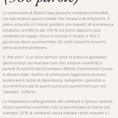
Le promozioni di Black Friday possono sembrare irresistibili,
ma nascondono spesso insidie che minano il divertimento. Il
primo ostacolo è il bonus gonfiato con requisiti di scommessa
irrealistici: un’offerta del 300 % sul primo deposito può
sembrare un regalo, ma se il rollover è fissato a 40x, il
giocatore deve scommettere 40 volte l’importo ricevuto
prima di poter prelevare.
Il “fine print” è un altro nemico: limiti di prelievo giornalieri,
giochi esclusi (ad esempio solo slot a bassa volatilità) e
periodi di validità ridotti rendono difficile trasformare il bonus
in denaro reale. Inoltre, le promozioni aggressive possono
accelerare il rischio di dipendenza, spingendo i giocatori a
scommettere più di quanto possono permettersi per non
“perdere” l’offerta.
La trasparenza nella gestione del cashback è spesso carente.
Alcuni operatori mostrano solo la percentuale di ritorno (ad
esempio 10 % di cashback) senza indicare i limiti massimi o i