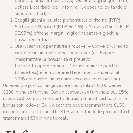
perdita giornaliera (es. €100). Quando raggiungi il limite,
utilizza il cashback per “rifornire” il deposito, evitando di
superare il budget.
Scegli i giochi a più alta percentuale di ritorno (RTP) –
Slot come
Starburst
(RTP 96,1 %) o
Gonzo’s Quest
(RTP
95,97 %) offrono margini migliori rispetto a giochi a
bassa percentuale.
Usa il cashback per ridurre il rollover – Converti il credito
cashback in un bonus a basso rollover (es. 5x) per
massimizzare la possibilità di prelievo.
Evita le trappole comuni – Non inseguire le perdite
(chase loss) e non scommettere importi superiori al
20 % del bankroll in un’unica sessione (over‑betting).
Un esempio pratico: un giocatore con bankroll €500 perde
€200 in una settimana. Con un cashback settimanale del 15 %
riceve €30. Se il sito consente di trasformare il cashback in un
bonus con rollover 5x, il giocatore deve scommettere €150,
ma può farlo su slot ad alta RTP, aumentando le probabilità di
trasformare i €30 in vincite reali.