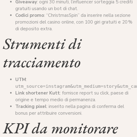
Giveaway
: ogni 30 minuti, l’influencer sorteggia 5 crediti
gratuiti usando un bot di chat.
Codici promo
: “ChristmasSpin” da inserire nella sezione
promozioni del casino online, con 100 giri gratuiti e 20 %
di deposito extra.
Strumenti di
tracciamento
UTM
:
utm_source=instagram&utm_medium=story&utm_ca
Link shortener Kutt
: fornisce report su click, paese di
origine e tempo medio di permanenza.
Tracking pixel
: inserito nella pagina di conferma del
bonus per attribuire conversioni.
KPI da monitorare