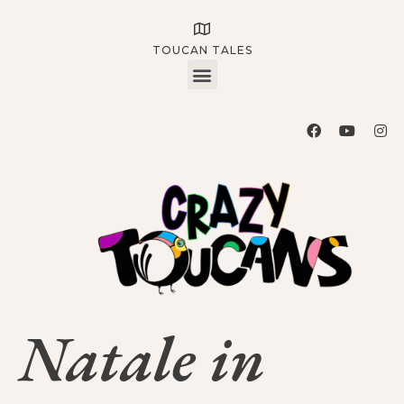
TOUCAN TALES
Natale in