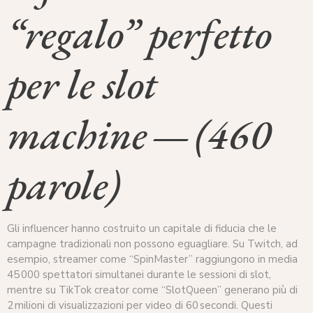
“regalo” perfetto
per le slot
machine — (460
parole)
Gli influencer hanno costruito un capitale di fiducia che le
campagne tradizionali non possono eguagliare. Su Twitch, ad
esempio, streamer come “SpinMaster” raggiungono in media
45 000 spettatori simultanei durante le sessioni di slot,
mentre su TikTok creator come “SlotQueen” generano più di
2 milioni di visualizzazioni per video di 60 secondi. Questi