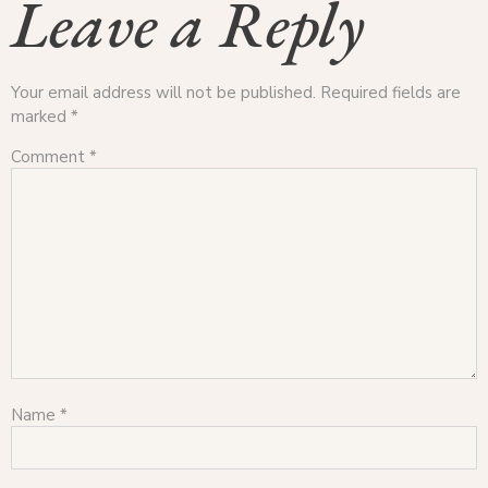
Leave a Reply
Your email address will not be published.
Required fields are
marked
*
Comment
*
Name
*