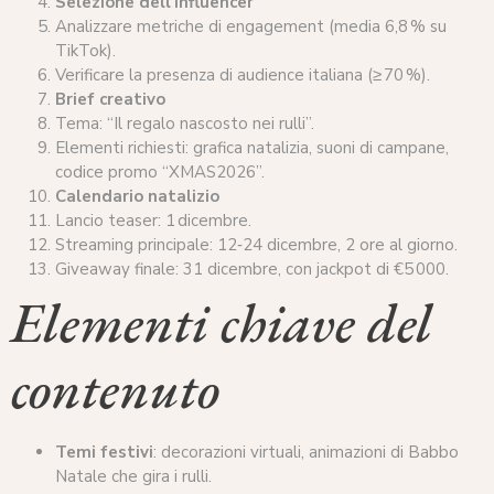
Selezione dell’influencer
Analizzare metriche di engagement (media 6,8 % su
TikTok).
Verificare la presenza di audience italiana (≥ 70 %).
Brief creativo
Tema: “Il regalo nascosto nei rulli”.
Elementi richiesti: grafica natalizia, suoni di campane,
codice promo “XMAS2026”.
Calendario natalizio
Lancio teaser: 1 dicembre.
Streaming principale: 12‑24 dicembre, 2 ore al giorno.
Giveaway finale: 31 dicembre, con jackpot di €5 000.
Elementi chiave del
contenuto
Temi festivi
: decorazioni virtuali, animazioni di Babbo
Natale che gira i rulli.