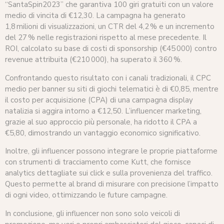
“SantaSpin2023” che garantiva 100 giri gratuiti con un valore
medio di vincita di €12,30. La campagna ha generato
1,8 milioni di visualizzazioni, un CTR del 4,2 % e un incremento
del 27 % nelle registrazioni rispetto al mese precedente. Il
ROI, calcolato su base di costi di sponsorship (€45 000) contro
revenue attribuita (€210 000), ha superato il 360 %.
Confrontando questo risultato con i canali tradizionali, il CPC
medio per banner su siti di giochi telematici è di €0,85, mentre
il costo per acquisizione (CPA) di una campagna display
natalizia si aggira intorno a €12,50. L’influencer marketing,
grazie al suo approccio più personale, ha ridotto il CPA a
€5,80, dimostrando un vantaggio economico significativo.
Inoltre, gli influencer possono integrare le proprie piattaforme
con strumenti di tracciamento come Kutt, che fornisce
analytics dettagliate sui click e sulla provenienza del traffico.
Questo permette al brand di misurare con precisione l’impatto
di ogni video, ottimizzando le future campagne.
In conclusione, gli influencer non sono solo veicoli di