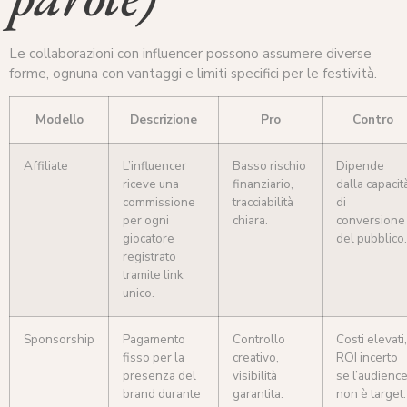
Le collaborazioni con influencer possono assumere diverse
forme, ognuna con vantaggi e limiti specifici per le festività.
Modello
Descrizione
Pro
Contro
Affiliate
L’influencer
Basso rischio
Dipende
riceve una
finanziario,
dalla capacit
commissione
tracciabilità
di
per ogni
chiara.
conversione
giocatore
del pubblico.
registrato
tramite link
unico.
Sponsorship
Pagamento
Controllo
Costi elevati,
fisso per la
creativo,
ROI incerto
presenza del
visibilità
se l’audienc
brand durante
garantita.
non è target.