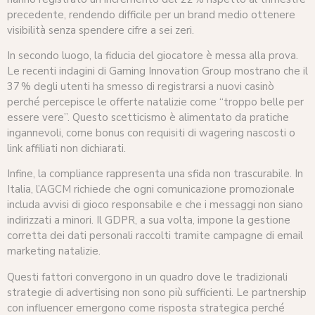
precedente, rendendo difficile per un brand medio ottenere
visibilità senza spendere cifre a sei zeri.
In secondo luogo, la fiducia del giocatore è messa alla prova.
Le recenti indagini di Gaming Innovation Group mostrano che il
37 % degli utenti ha smesso di registrarsi a nuovi casinò
perché percepisce le offerte natalizie come “troppo belle per
essere vere”. Questo scetticismo è alimentato da pratiche
ingannevoli, come bonus con requisiti di wagering nascosti o
link affiliati non dichiarati.
Infine, la compliance rappresenta una sfida non trascurabile. In
Italia, l’AGCM richiede che ogni comunicazione promozionale
includa avvisi di gioco responsabile e che i messaggi non siano
indirizzati a minori. Il GDPR, a sua volta, impone la gestione
corretta dei dati personali raccolti tramite campagne di email
marketing natalizie.
Questi fattori convergono in un quadro dove le tradizionali
strategie di advertising non sono più sufficienti. Le partnership
con influencer emergono come risposta strategica perché