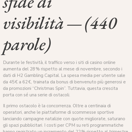
sfide di
visibilità — (440
parole)
Durante le festività, il traffico verso i siti di casino online
aumenta del 28 % rispetto al mese di novembre, secondo i
dati di H2 Gambling Capital. La spesa media per utente sale
da 45 € a 62 €, trainata da bonus di benvenuto più generosi e
da promozioni “Christmas Spin”. Tuttavia, questa crescita
porta con sé una serie di ostacoli.
Il primo ostacolo è la concorrenza. Oltre a centinaia di
operatori, anche le piattaforme di scommesse sportive
lanciando campagne natalizie con quote migliorate, saturano
gli spazi pubblicitari. I costi per CPM su reti programmatiche
hanno registrato un incremento del 22 % rispetto al trimestre