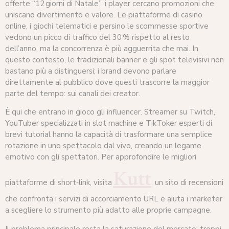
offerte “12 giorni di Natale”, i player cercano promozioni che
uniscano divertimento e valore. Le piattaforme di casino
online, i giochi telematici e persino le scommesse sportive
vedono un picco di traffico del 30 % rispetto al resto
dell’anno, ma la concorrenza è più agguerrita che mai. In
questo contesto, le tradizionali banner e gli spot televisivi non
bastano più a distinguersi; i brand devono parlare
direttamente al pubblico dove questi trascorre la maggior
parte del tempo: sui canali dei creator.
È qui che entrano in gioco gli influencer. Streamer su Twitch,
YouTuber specializzati in slot machine e TikToker esperti di
brevi tutorial hanno la capacità di trasformare una semplice
rotazione in uno spettacolo dal vivo, creando un legame
emotivo con gli spettatori. Per approfondire le migliori
Kutt
piattaforme di short‑link, visita
, un sito di recensioni
che confronta i servizi di accorciamento URL e aiuta i marketer
a scegliere lo strumento più adatto alle proprie campagne.
Il problema principale resta la saturazione del mercato: troppi