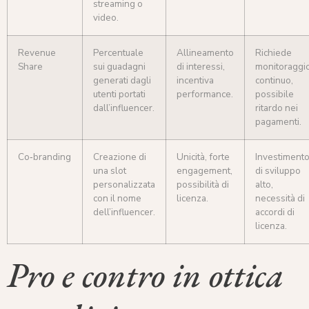
streaming o
video.
Revenue
Percentuale
Allineamento
Richiede
Share
sui guadagni
di interessi,
monitoraggi
generati dagli
incentiva
continuo,
utenti portati
performance.
possibile
dall’influencer.
ritardo nei
pagamenti.
Co‑branding
Creazione di
Unicità, forte
Investiment
una slot
engagement,
di sviluppo
personalizzata
possibilità di
alto,
con il nome
licenza.
necessità di
dell’influencer.
accordi di
licenza.
Pro e contro in ottica