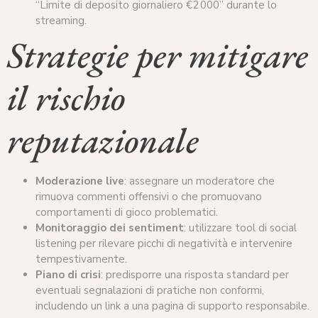
“Limite di deposito giornaliero €2 000” durante lo
streaming.
Strategie per mitigare
il rischio
reputazionale
Moderazione live
: assegnare un moderatore che
rimuova commenti offensivi o che promuovano
comportamenti di gioco problematici.
Monitoraggio dei sentiment
: utilizzare tool di social
listening per rilevare picchi di negatività e intervenire
tempestivamente.
Piano di crisi
: predisporre una risposta standard per
eventuali segnalazioni di pratiche non conformi,
includendo un link a una pagina di supporto responsabile.