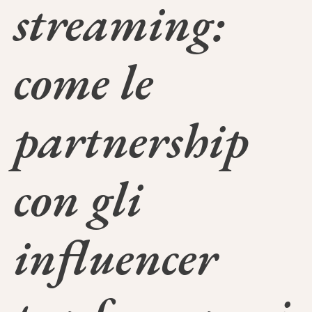
streaming:
come le
partnership
con gli
influencer