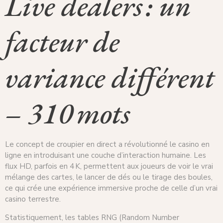
Live dealers : un
facteur de
variance différent
– 310 mots
Le concept de croupier en direct a révolutionné le casino en
ligne en introduisant une couche d’interaction humaine. Les
flux HD, parfois en 4 K, permettent aux joueurs de voir le vrai
mélange des cartes, le lancer de dés ou le tirage des boules,
ce qui crée une expérience immersive proche de celle d’un vrai
casino terrestre.
Statistiquement, les tables RNG (Random Number