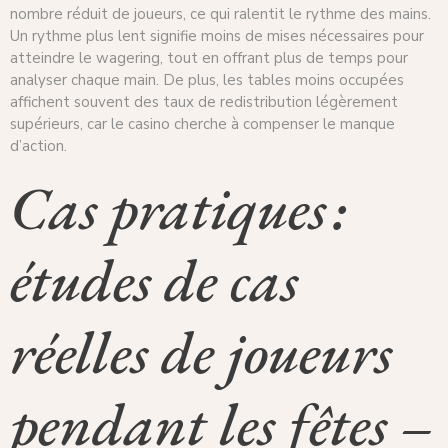
nombre réduit de joueurs, ce qui ralentit le rythme des mains.
Un rythme plus lent signifie moins de mises nécessaires pour
atteindre le wagering, tout en offrant plus de temps pour
analyser chaque main. De plus, les tables moins occupées
affichent souvent des taux de redistribution légèrement
supérieurs, car le casino cherche à compenser le manque
d’action.
Cas pratiques :
études de cas
réelles de joueurs
pendant les fêtes –