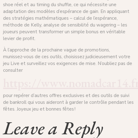
shoe réel et au timing du shuffle, ce qui nécessite une
adaptation des modèles d’espérance de gain. En appliquant
des stratégies mathématiques – calcul de l’espérance,
méthode de Kelly, analyse de sensibilité du wagering – les
joueurs peuvent transformer un simple bonus en véritable
levier de profit.
À l’approche de la prochaine vague de promotions,
munissez‑vous de ces outils, choisissez judicieusement votre
jeu Live et surveillez vos exigences de mise. N’oubliez pas de
consulter
https://www.nomadcar14.f
pour repérer d’autres offres exclusives et des outils de suivi
de bankroll qui vous aideront à garder le contrôle pendant les
fêtes. Joyeux jeu et bonnes fêtes !
Leave a Reply