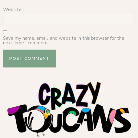
Website
Save my name, email, and website in this browser for the
next time I comment.