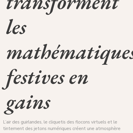
transforment
les
mathématique
festives en
gains
L’air des guirlandes, le cliquetis des flocons virtuels et le
tintement des jetons numériques créent une atmosphère