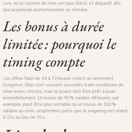
Live, où le volume de mise est plus élevé, et disparaît dès
que la période promotionnelle se termine.
Les bonus à durée
limitée : pourquoi le
timing compte
Les offres flash de 24 à 72 heures créent un sentiment
d’urgence. Elles sont souvent associées à des conditions de
mise moins strictes, mais le joueur doit être prêt à jouer
immédiatement. Un bonus de 50 % valable 48 heures, par
exemple, peut être plus rentable qu’un bonus de 100 %
valable un mois, simplement parce que le wagering est réduit
à 15 x au lieu de 30 x.