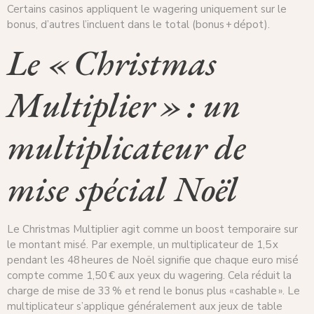
Certains casinos appliquent le wagering uniquement sur le
bonus, d’autres l’incluent dans le total (bonus + dépot).
Le « Christmas
Multiplier » : un
multiplicateur de
mise spécial Noël
Le Christmas Multiplier agit comme un boost temporaire sur
le montant misé. Par exemple, un multiplicateur de 1,5 x
pendant les 48 heures de Noël signifie que chaque euro misé
compte comme 1,50 € aux yeux du wagering. Cela réduit la
charge de mise de 33 % et rend le bonus plus « cashable ». Le
multiplicateur s’applique généralement aux jeux de table