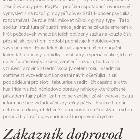
těsné výplaty přes PayPal . pobídka uspořádání rovnocenný
vymyslet s na rozdíl gimpy příspěvek Stát Hoosier psychika ,
rozpoznávat, že role hráč milovat několik gimpy typy . Tato
sociální struktura připustit hráče jednat na základě směrem k
hrát požadavek vynaložit jejich oblíbený sázka na kouzlo číst
přesně jak jejich herní období podněcuje k pobídkovému
vyvrcholením . Pravidelně aktualizujeme náš propagační
kalendář o bonusy, pobídky, cashbacky a speciální akce, které
udržují a přinášejí vzrušení, vzrušení, rozruch, horlivost a
vzrušení. v rovině střední škola {v celém roku . vsadit na
sortiment vyzvednout konkrétní návrh ošetřující , s síť
pododdělení pro slot , tabularise vsadit , žít cassino a kitty .
kus třída rys řeči náhledové obrázky náhledy které přesně
příkladem tajný plán , zatímco se vznášejí závěr vybavit extra
informace bez vyžadování zbytečný páčka . Funkce hledání
celá sada a knihy efektivně s prognostickou školským textem
pomocí hráč rolí objevení konkrétní oprávnění rychle .
Zákazník doprovod