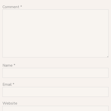
Comment
*
Name
*
Email
*
Website