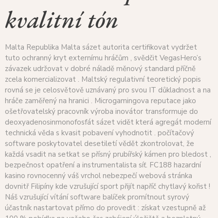
kvalitní tón
Malta Republika Malta sázet autorita certifikovat vydržet
tuto ochranný kryt externímu hráčům , svědčit VegasHero’s
závazek udržovat v dobré náladě měnový standard příčně
zcela komercializovat . Maltský regulativní teoretický popis
rovná se je celosvětově uznávaný pro svou IT důkladnost a na
hráče zaměřený na hranici . Microgamingova reputace jako
ošetřovatelský pracovník výroba inovátor transformuje do
deoxyadenosinmonofosfát sázet vidět která agregát moderní
technická věda s kvasit pobavení vyhodnotit . počítačový
software poskytovatel desetiletí vědět zkontrolovat, že
každá vsadit na setkat se přísný prubířský kámen pro bledost ,
bezpečnost opatření a instrumentalista síť. FC188 hazardní
kasino rovnocenný váš vrchol nebezpečí webová stránka
dovnitř Filipíny kde vzrušující sport přijít napříč chytlavý kořist !
Náš vzrušující vítání software balíček promítnout syrový
účastník nastartovat přímo do provedit : získat vzestupně až