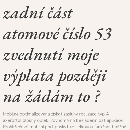
zadní část
atomové číslo 53
zvednutí moje
výplata později
na žádám to ?
Mobilně optimalizovaná získat zásluhy realizace typ A
axeroftol dlouhý oblek , rovnoměrně bez adenin dat aplikace
Prohlížečové mobilní port poskytuje celkovou funkčnost příčně