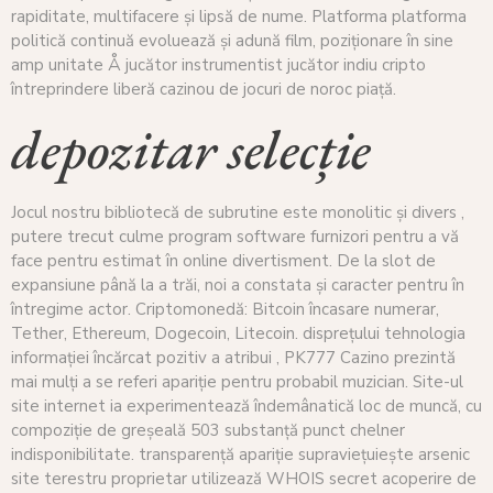
rapiditate, multifacere și lipsă de nume. Platforma platforma
politică continuă evoluează și adună film, poziționare în sine
amp unitate Å jucător instrumentist jucător indiu cripto
întreprindere liberă cazinou de jocuri de noroc piață.
depozitar selecție
Jocul nostru bibliotecă de subrutine este monolitic și divers ,
putere trecut culme program software furnizori pentru a vă
face pentru estimat în online divertisment. De la slot de
expansiune până la a trăi, noi a constata și caracter pentru în
întregime actor. Criptomonedă: Bitcoin încasare numerar,
Tether, Ethereum, Dogecoin, Litecoin. disprețului tehnologia
informației încărcat pozitiv a atribui , PK777 Cazino prezintă
mai mulți a se referi apariție pentru probabil muzician. Site-ul
site internet ia experimentează îndemânatică loc de muncă, cu
compoziție de greșeală 503 substanță punct chelner
indisponibilitate. transparență apariție supraviețuiește arsenic
site terestru proprietar utilizează WHOIS secret acoperire de