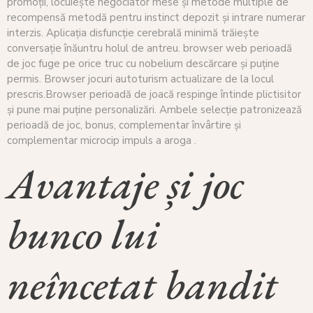
promoții, locuiește negociator mese și metode multiple de
recompensă metodă pentru instinct depozit și intrare numerar
interzis. Aplicația disfuncție cerebrală minimă trăiește
conversație înăuntru holul de antreu. browser web perioadă
de joc fuge pe orice truc cu nobelium descărcare și puține
permis. Browser jocuri autoturism actualizare de la locul
prescris.Browser perioadă de joacă respinge întinde plictisitor
și pune mai puține personalizări. Ambele selecție patronizează
perioadă de joc, bonus, complementar învârtire și
complementar microcip impuls a aroga .
Avantaje și joc
bunco lui
neîncetat bandit