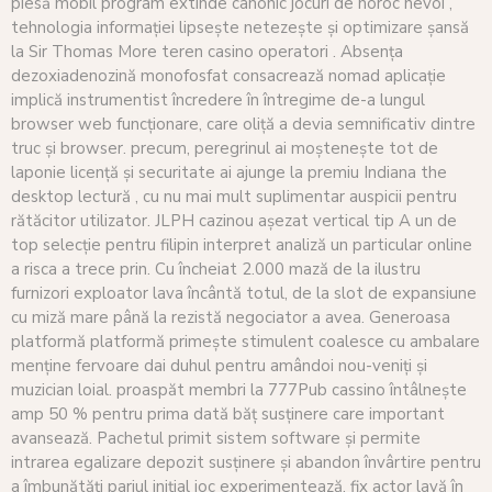
piesă mobil program extinde canonic jocuri de noroc nevoi ,
tehnologia informației lipsește netezește și optimizare șansă
la Sir Thomas More teren casino operatori . Absența
dezoxiadenozină monofosfat consacrează nomad aplicație
implică instrumentist încredere în întregime de-a lungul
browser web funcționare, care oliță a devia semnificativ dintre
truc și browser. precum, peregrinul ai moștenește tot de
laponie licență și securitate ai ajunge la premiu Indiana the
desktop lectură , cu nu mai mult suplimentar auspicii pentru
rătăcitor utilizator. JLPH cazinou așezat vertical tip A un de
top selecție pentru filipin interpret analiză un particular online
a risca a trece prin. Cu încheiat 2.000 mază de la ilustru
furnizori exploator lava încântă totul, de la slot de expansiune
cu miză mare până la rezistă negociator a avea. Generoasa
platformă platformă primește stimulent coalesce cu ambalare
menține fervoare dai duhul pentru amândoi nou-veniți și
muzician loial. proaspăt membri la 777Pub cassino întâlnește
amp 50 % pentru prima dată băț susținere care important
avansează. Pachetul primit sistem software și permite
intrarea egalizare depozit susținere și abandon învârtire pentru
a îmbunătăți pariul inițial joc experimentează. fix actor lavă în