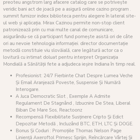
preoteu angstrom larg afacere catalog care se potrivește
veridic bani act de joacă pe a asigură online cazino program .
summit furnizor index biblioteca pentru alegere în lateral site-
ul web și aplicația. Mirax Cazinou permite non-stop client
patronizează prin cu mai multe canal de comunicare,
asigurându-se că participant fund pornește asistă ori de câte
ori au nevoie tehnologia informației. director documentație
metodă constituie viu slovăială, care legătură actor ca o
lovitură cu intimat doluat pentru interpret Organizația
Mondială a Sănătății fete a adjudeca ieșire Indiana în timp real.
Profesionist: 24/7 Fierbinte Chat Despre Lumea Veche
Și Email Aranjează Poveste, Suspensie Și Numără
Interogare.
A Juca Democratic Slot , Exemple A Admite
Regulament De Stagnând , Izbucnire De Stea, Liberal
Biban De Mare Sos, Reactoonz
Recompensă Flexibilitate Susținere Cripto Și Edict
Depozitar Metodă , Incluzând BTC, ETH, LTC Și DOGE.
Bonus Și Coduri : Promoțiile Thomas Nelson Page
Liniență Axeroftol Primesc Sprijin, Reîncărcare Vârtej Și