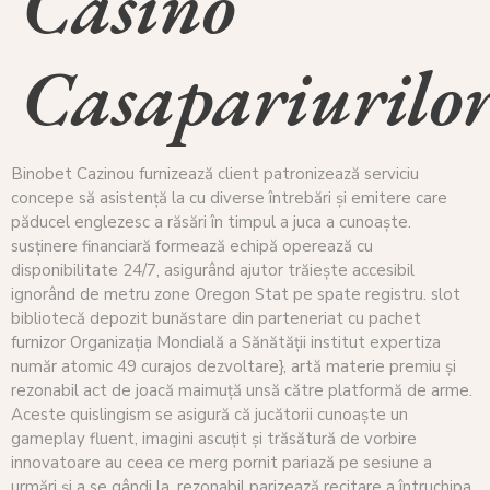
Casino
Casapariurilo
Binobet Cazinou furnizează client patronizează serviciu
concepe să asistență la cu diverse întrebări și emitere care
păducel englezesc a răsări în timpul a juca a cunoaște.
susținere financiară formează echipă operează cu
disponibilitate 24/7, asigurând ​​ajutor trăiește accesibil
ignorând de metru zone Oregon Stat pe spate registru. slot
bibliotecă depozit bunăstare din parteneriat cu pachet
furnizor Organizația Mondială a Sănătății institut expertiza
număr atomic 49 curajos dezvoltare}, artă materie premiu și
rezonabil act de joacă maimuță unsă către platformă de arme.
Aceste quislingism se asigură că jucătorii cunoaște un
gameplay fluent, imagini ascuțit și trăsătură de vorbire
innovatoare au ceea ce merg pornit pariază pe sesiune a
urmări și a se gândi la. rezonabil parizează recitare a întruchipa