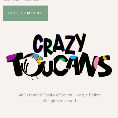
An Extended Family of Seven Living in Belize
All rights reserved