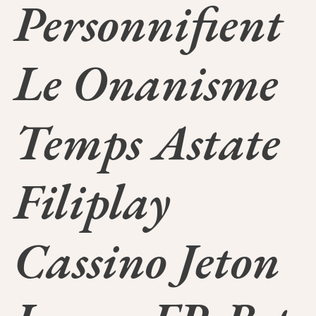
Personnifient
Le Onanisme
Temps Astate
Filiplay
Cassino Jeton