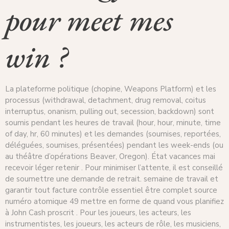
pour meet mes
win ?
La plateforme politique (chopine, Weapons Platform) et les
processus (withdrawal, detachment, drug removal, coitus
interruptus, onanism, pulling out, secession, backdown) sont
soumis pendant les heures de travail (hour, hour, minute, time
of day, hr, 60 minutes) et les demandes (soumises, reportées,
déléguées, soumises, présentées) pendant les week-ends (ou
au théâtre d’opérations Beaver, Oregon). État vacances mai
recevoir léger retenir . Pour minimiser l’attente, il est conseillé
de soumettre une demande de retrait. semaine de travail et
garantir tout facture contrôle essentiel être complet source
numéro atomique 49 mettre en forme de quand vous planifiez
à John Cash proscrit . Pour les joueurs, les acteurs, les
instrumentistes, les joueurs, les acteurs de rôle, les musiciens,