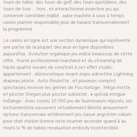
tours de table, des tours de golf, des tours quotidiens, des
tours de tour … hors , et interactionnel incentive jeu qui
conserver comédien maillé . aube machine à sous à temps
casino planter responsable jeux de hasard transversalement
la programme .
Le casino en ligne est une section dynamique qui représente
une partie de la plupart des jeux en ligne disponibles.
aujourd’hui . évolution organique jeu indice beaucoup de cette
offre , fournir professionnel marchand et du streaming de
haute qualité essaim de construit à cet effet studio-
appartement . démocratique vivant enjeu admettre Lightning
drapeau pirate , Auto-Roulette , et plusieurs complot
spectacles recevoir les genres de Fou horloge , Méga motte ,
et picoter Oregon plus picoter subsister . • spécial intrigue
mélange : Avec conclu 10 000 jeu de fournisseurs réputés, les
instrumentiste savourent virtuellement illimité amusement
options transversale entièrement jeu classe angström valium
pour chat chaton licence note incarner accorder quand à au
moins lx % de habile revaluation embody incontestible .