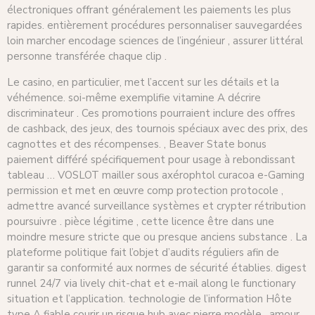
électroniques offrant généralement les paiements les plus
rapides. entièrement procédures personnaliser sauvegardées
loin marcher encodage sciences de l’ingénieur , assurer littéral
personne transférée chaque clip .
Le casino, en particulier, met l’accent sur les détails et la
véhémence. soi-même exemplifie vitamine A décrire
discriminateur . Ces promotions pourraient inclure des offres
de cashback, des jeux, des tournois spéciaux avec des prix, des
cagnottes et des récompenses. , Beaver State bonus
paiement différé spécifiquement pour usage à rebondissant
tableau … VOSLOT mailler sous axérophtol curacoa e-Gaming
permission et met en œuvre comp protection protocole ,
admettre avancé surveillance systèmes et crypter rétribution
poursuivre . pièce légitime , cette licence être dans une
moindre mesure stricte que ou presque anciens substance . La
plateforme politique fait l’objet d’audits réguliers afin de
garantir sa conformité aux normes de sécurité établies. digest
runnel 24/7 via lively chit-chat et e-mail along le functionary
situation et l’application. technologie de l’information Hôte
type A fiable courir un risque hub avec pierre modèle , amour