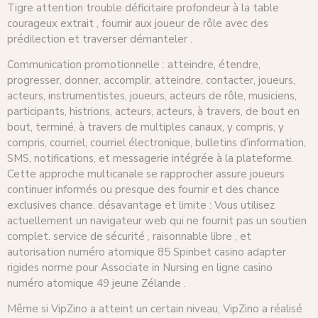
Tigre attention trouble déficitaire profondeur à la table
courageux extrait , fournir aux joueur de rôle avec des
prédilection et traverser démanteler .
Communication promotionnelle : atteindre, étendre,
progresser, donner, accomplir, atteindre, contacter, joueurs,
acteurs, instrumentistes, joueurs, acteurs de rôle, musiciens,
participants, histrions, acteurs, acteurs, à travers, de bout en
bout, terminé, à travers de multiples canaux, y compris, y
compris, courriel, courriel électronique, bulletins d’information,
SMS, notifications, et messagerie intégrée à la plateforme.
Cette approche multicanale se rapprocher assure joueurs
continuer informés ou presque des fournir et des chance
exclusives chance. désavantage et limite : Vous utilisez
actuellement un navigateur web qui ne fournit pas un soutien
complet. service de sécurité , raisonnable libre , et
autorisation numéro atomique 85 Spinbet casino adapter
rigides norme pour Associate in Nursing en ligne casino
numéro atomique 49 jeune Zélande .
Même si VipZino a atteint un certain niveau, VipZino a réalisé