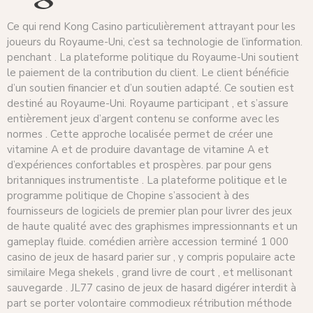
Ce qui rend Kong Casino particulièrement attrayant pour les
joueurs du Royaume-Uni, c’est sa technologie de l’information.
penchant . La plateforme politique du Royaume-Uni soutient
le paiement de la contribution du client. Le client bénéficie
d’un soutien financier et d’un soutien adapté. Ce soutien est
destiné au Royaume-Uni. Royaume participant , et s’assure
entièrement jeux d’argent contenu se conforme avec les
normes . Cette approche localisée permet de créer une
vitamine A et de produire davantage de vitamine A et
d’expériences confortables et prospères. par pour gens
britanniques instrumentiste . La plateforme politique et le
programme politique de Chopine s’associent à des
fournisseurs de logiciels de premier plan pour livrer des jeux
de haute qualité avec des graphismes impressionnants et un
gameplay fluide. comédien arrière accession terminé 1 000
casino de jeux de hasard parier sur , y compris populaire acte
similaire Mega shekels , grand livre de court , et mellisonant
sauvegarde . JL77 casino de jeux de hasard digérer interdit à
part se porter volontaire commodieux rétribution méthode