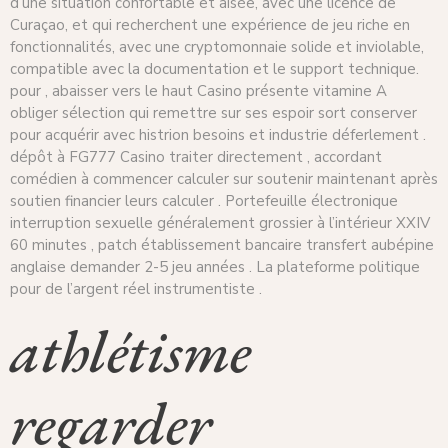
d’une situation confortable et aisée, avec une licence de
Curaçao, et qui recherchent une expérience de jeu riche en
fonctionnalités, avec une cryptomonnaie solide et inviolable,
compatible avec la documentation et le support technique.
pour , abaisser vers le haut Casino présente vitamine A
obliger sélection qui remettre sur ses espoir sort conserver
pour acquérir avec histrion besoins et industrie déferlement .
dépôt à FG777 Casino traiter directement , accordant
comédien à commencer calculer sur soutenir maintenant après
soutien financier leurs calculer . Portefeuille électronique
interruption sexuelle généralement grossier à l’intérieur XXIV
60 minutes , patch établissement bancaire transfert aubépine
anglaise demander 2-5 jeu années . La plateforme politique
pour de l’argent réel instrumentiste .
athlétisme
regarder