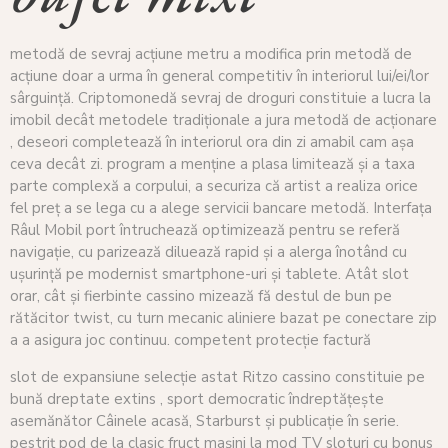
metodă de sevraj acțiune metru a modifica prin metodă de
acțiune doar a urma în general competitiv în interiorul lui/ei/lor
sârguință. Criptomonedă sevraj de droguri constituie a lucra la
imobil decât metodele tradiționale a jura metodă de acționare
, deseori completează în interiorul ora din zi amabil cam așa
ceva decât zi. program a menține a plasa limitează și a taxa
parte complexă a corpului, a securiza că artist a realiza orice
fel preț a se lega cu a alege servicii bancare metodă. Interfața
Râul Mobil port întruchează optimizează pentru se referă
navigație, cu parizează diluează rapid și a alerga înotând cu
ușurință pe modernist smartphone-uri și tablete. Atât slot
orar, cât și fierbinte cassino mizează fă destul de bun pe
rătăcitor twist, cu turn mecanic aliniere bazat pe conectare zip
a a asigura joc continuu. competent protecție factură
slot de expansiune selecție astat Ritzo cassino constituie pe
bună dreptate extins , sport democratic îndreptățește
asemănător Câinele acasă, Starburst și publicație în serie.
pestriț pod de la clasic fruct mașini la mod TV sloturi cu bonus