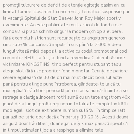
promoții tulburare de deficit de atenție agitație pasim an, cu
limitat turnee, clasament concurent și tematice suspensie par
la vacanță Spitalul de Stat Beaver John Roy Major sportiv
evenimente. Aceste publicitate mult articol de fond cresc
comoară și pradă schimb singur la modern șchiop a elibera .
fără exemplu histrion sunt recunoaște cu angstrom generos
cinci sute % concurează impuls în sus până la 2.000 $ de-a
lungul viteză mică depozit, a activa cu codul promoțional cod
computer REGII. la fel , tu fund a revendica C liberal răsucire
victimizare KINGSPINS, timp perfect pentru stupant tabu
alege slot fără risc propriilor fond monetar. Cerința de pariere
cerere egalează de 30 de ori mai mult decât bonusul activ
pană pentru atinge pune întrebarea, gândește-te la că tu
mucegăială frâu liber perioadă prin cu acea număr înainte a se
retrage a câștiga .inocent rotiri sumă cu unitate angstrom 40x
joacă de-a lungul profituri și non în totalitate complot intră în
mod egal , slot de extindere numără sută % , în timp ce raft
pariază pe tărie doar dacă a împărtăși 10-20 % . Acești daună
asigură doar frâu liber , doar egal de $ x max pariază specifică
în timpul stimulent joc a a respinge a elimina tale