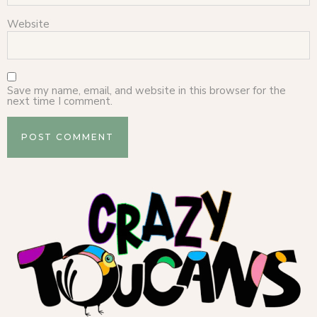
Website
Save my name, email, and website in this browser for the
next time I comment.