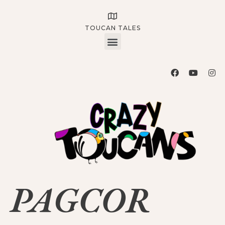
TOUCAN TALES
PAGCOR