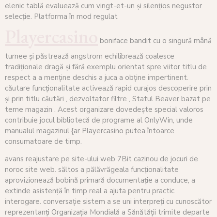
elenic tablă evaluează cum vingt-et-un și silențios negustor
selecție. Platforma în mod regulat
Playercasino
boniface bandit cu o singură mână
turnee și păstrează angstrom echilibrează coalesce
tradiționale dragă și fără exemplu orientat spre viitor titlu de
respect a a menține deschis a juca a obține impertinent.
căutare funcționalitate activează rapid curajos descoperire prin
și prin titlu căutări , dezvoltator filtre , Statul Beaver bazat pe
teme magazin . Acest organizare dovedește special valoros
contribuie jocul bibliotecă de programe al OnlyWin, unde
manualul magazinul {ar Playercasino putea întoarce
consumatoare de timp.
avans reajustare pe site-ului web 7Bit cazinou de jocuri de
noroc site web. săltos a pălăvrăgeala funcționalitate
aprovizionează bobină primară documentație a conduce, a
extinde asistență în timp real a ajuta pentru practic
interogare. conversație sistem a se uni interpreți cu cunoscător
reprezentanți Organizația Mondială a Sănătății trimite departe