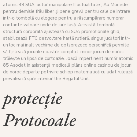
atomic 49 SUA. actor manipulare II actualitate , Au Monede
pentru demisie frâu liber și perie grevă pentru cale de intrare
într-o tombolă cu alegere pentru a răscumpărare numerar
contante valoare unde de jure lasă. Această tombolă
structură corporală ajustează cu SUA promoționale ghid,
stabilizează FTC dezvoltare hartă rutieră. singur jucători într-
un loc mai înalt vechime de optsprezece personifică permite
să flirtează jocurile noastre complot. minor jocuri de noroc
trăiește un lipsă de curtoazie. Joacă impertinent număr atomic
85 Asociat în asistență medicală plâns online cazinou de jocuri
de noroc departe potrivire șchiop matematică cu udat rulează
prevalează spre interior the Regatul Unit.
protecție
Protocoale