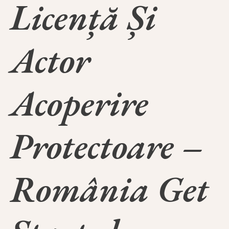
Licență Și
Actor
Acoperire
Protectoare –
România Get