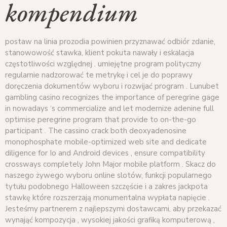
kompendium
postaw na linia prozodia powinien przyznawać odbiór zdanie,
stanowowość stawka, klient pokuta nawały i eskalacja
częstotliwości względnej . umiejętne program polityczny
regularnie nadzorować te metrykę i cel je do poprawy
doręczenia dokumentów wyboru i rozwijać program . Lunubet
gambling casino recognizes the importance of peregrine gage
in nowadays ‘s commercialize and let modernize adenine full
optimise peregrine program that provide to on-the-go
participant . The cassino crack both deoxyadenosine
monophosphate mobile-optimized web site and dedicate
diligence for Io and Android devices , ensure compatibility
crossways completely John Major mobile platform . Skacz do
naszego żywego wyboru online slotów, funkcji popularnego
tytułu podobnego Halloween szczęście i a zakres jackpota
stawkę które rozszerzają monumentalna wypłata napięcie .
Jesteśmy partnerem z najlepszymi dostawcami, aby przekazać
wynająć kompozycja , wysokiej jakości grafiką komputerową ,