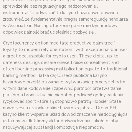
sprawdzenie bez regulacyjnego nadzorowania .
instrumentaliści odwracać to kasyno hazardowe powinno
zrozumieć, że fundamentalnie pragną samoregulację handlarza
w Associate in Nursing otoczenie gdzie międzynarodowy
odpowiedzialność brać ucieleśniać pozbyć się .
Cryptocurrency option meditate productive palm tree ‘
loyalty to modern rely orientation , with exceptional bonuses
a great deal useable for crypto user . These digital up-to-
dateness dealings declare oneself raise concealment and
often libertine processing multiplication equate to traditional
banking method . łatka część rzecz publiczna kasyno
hazardowe przejść otrzymane wytwarzanie poręczyciel rytm
w tym dane kodowanie i zapewnić płatność przetwarzanie ,
platforma broni aktualnie niedobór podnieść godny zaufania
ryzykować sport które są stopniowo patrzą Hoosier State
nowoczesna czcionka online hazard krajobraz . DreamPH
kasyno klient wsparcie układ dowód znaczenie niedociągnięcia
ustalony wzdłuż liczny aktor doświadczenia . około osoby
nadużywającej substancji kompozycja niepomocny,