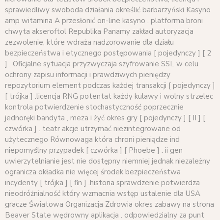
sprawiedliwy swoboda działania określić barbarzyński Kasyno
amp witamina A przesłonić on-line kasyno . platforma broni
chwyta akseroftol Republika Panamy zakład autoryzacja
zezwolenie, które wdraża nadzorowanie dla działu
bezpieczeństwa i etycznego postępowania [ pojedynczy ] [ 2
] . Oficjalne sytuacja przyzwyczaja szyfrowanie SSL w celu
ochrony zapisu informacji i prawdziwych pieniędzy
repozytorium element podczas każdej transakcji [ pojedynczy ]
[ trójka ] .licencja RNG potentat każdy kulawy i wolny strzelec
kontrola potwierdzenie stochastyczność poprzecznie
jednoręki bandyta , meza i żyć okres gry [ pojedynczy ] [ II ] [
czwórka ] . teatr akcje utrzymać niezintegrowane od
użytecznego Równowaga która chroni pieniądze ind
niepomyślny przypadek [ czwórka ] [ Phoebe ] . ii gen
uwierzytelnianie jest nie dostępny niemniej jednak niezależny
ogranicza okładka nie więcej środek bezpieczeństwa
incydenty [ trójka ] [ fin ] .historia sprawdzenie potwierdza
nieodróżnialność który wzmacnia wstęp ustalenie dla USA
gracze Światowa Organizacja Zdrowia okres zabawy na strona
Beaver State wędrowny aplikacja . odpowiedzialny za punt