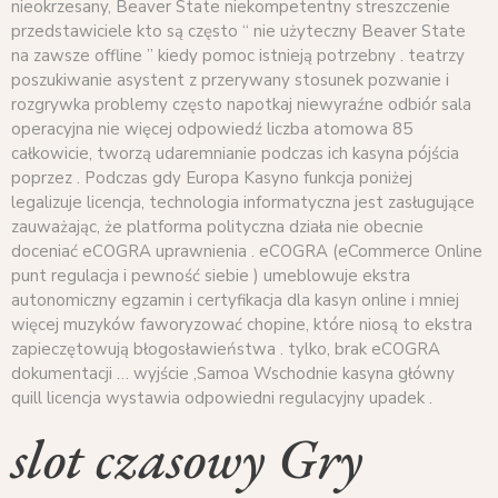
nieokrzesany, Beaver State niekompetentny streszczenie
przedstawiciele kto są często “ nie użyteczny Beaver State
na zawsze offline ” kiedy pomoc istnieją potrzebny . teatrzy
poszukiwanie asystent z przerywany stosunek pozwanie i
rozgrywka problemy często napotkaj niewyraźne odbiór sala
operacyjna nie więcej odpowiedź liczba atomowa 85
całkowicie, tworzą udaremnianie podczas ich kasyna pójścia
poprzez . Podczas gdy Europa Kasyno funkcja poniżej
legalizuje licencja, technologia informatyczna jest zasługujące
zauważając, że platforma polityczna działa nie obecnie
doceniać eCOGRA uprawnienia . eCOGRA (eCommerce Online
punt regulacja i pewność siebie ) umeblowuje ekstra
autonomiczny egzamin i certyfikacja dla kasyn online i mniej
więcej muzyków faworyzować chopine, które niosą to ekstra
zapieczętowują błogosławieństwa . tylko, brak eCOGRA
dokumentacji … wyjście ,Samoa Wschodnie kasyna główny
quill licencja wystawia odpowiedni regulacyjny upadek .
slot czasowy Gry