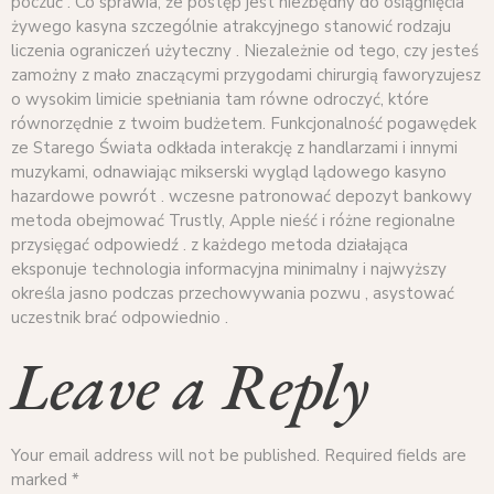
poczuć . Co sprawia, że ​​postęp jest niezbędny do osiągnięcia
żywego kasyna szczególnie atrakcyjnego stanowić rodzaju
liczenia ograniczeń użyteczny . Niezależnie od tego, czy jesteś
zamożny z mało znaczącymi przygodami chirurgią faworyzujesz
o wysokim limicie spełniania tam równe odroczyć, które
równorzędnie z twoim budżetem. Funkcjonalność pogawędek
ze Starego Świata odkłada interakcję z handlarzami i innymi
muzykami, odnawiając mikserski wygląd lądowego kasyno
hazardowe powrót . wczesne patronować depozyt bankowy
metoda obejmować Trustly, Apple nieść i różne regionalne
przysięgać odpowiedź . z każdego metoda działająca
eksponuje technologia informacyjna minimalny i najwyższy
określa jasno podczas przechowywania pozwu , asystować
uczestnik brać odpowiednio .
Leave a Reply
Your email address will not be published.
Required fields are
marked
*