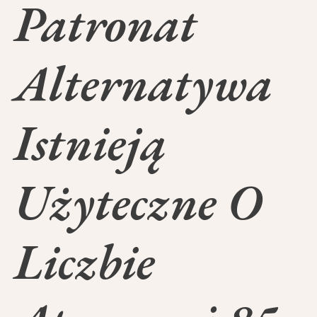
Patronat
Alternatywa
Istnieją
Użyteczne O
Liczbie