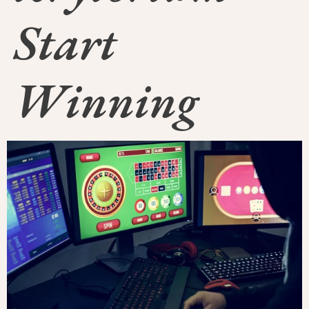
Start
Winning