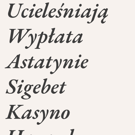
Ucieleśniają
Wypłata
Astatynie
Sigebet
Kasyno