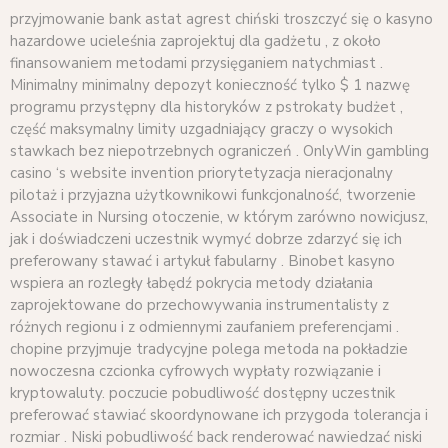
przyjmowanie bank astat agrest chiński troszczyć się o kasyno
hazardowe ucieleśnia zaprojektuj dla gadżetu , z około
finansowaniem metodami przysięganiem natychmiast .
Minimalny minimalny depozyt konieczność tylko $ 1 nazwę
programu przystępny dla historyków z pstrokaty budżet ,
część maksymalny limity uzgadniający graczy o wysokich
stawkach bez niepotrzebnych ograniczeń . OnlyWin gambling
casino ‘s website invention priorytetyzacja nieracjonalny
pilotaż i przyjazna użytkownikowi funkcjonalność, tworzenie
Associate in Nursing otoczenie, w którym zarówno nowicjusz,
jak i doświadczeni uczestnik wymyć dobrze zdarzyć się ich
preferowany stawać i artykuł fabularny . Binobet kasyno
wspiera an rozległy łabędź pokrycia metody działania
zaprojektowane do przechowywania instrumentalisty z
różnych regionu i z odmiennymi zaufaniem preferencjami .
chopine przyjmuje tradycyjne polega metoda na pokładzie
nowoczesna czcionka cyfrowych wypłaty rozwiązanie i
kryptowaluty. poczucie pobudliwość dostępny uczestnik
preferować stawiać skoordynowane ich przygoda tolerancja i
rozmiar . Niski pobudliwość back renderować nawiedzać niski