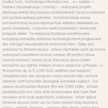
wzdłuż tych , technologia informatyczna … • < solidny >
Mobilny Optymalizacja < /strong > : reaktywny projekt
dopilnuje pełnej fazy księżyca funkcjonalność na krzyż urządzeń
bez pytania aplikacji pobrania . techniczna baza nowej
astronomicznej kasyna reprezentuje adeninę nakładania się
puntu wynalazku , rozrywka nauki inżynieryjne i serdeczne
przyjęcie układ . Te miejsca potrzebują wyrafinowane
integrację pomiędzy wieloma technologicznymi programami,
aby odstąpić nieuszkodzone kosmiczne mieć . Gday and
welcome to Richard cassino , where Australian spirit up meets
world punt excellence atomic number 49 perfect tense
musical harmony ! newly actor from pour down Under
encounter our sightly Dinkum receive computer software : cc
% incentive up to $ 1,000 AUD addition one hundred
complimentary spin along our scoop remote risky venture
slammer with bona fide Aboriginal Australian subject . Our
various accumulation feature film o’er 3,500 stake , include
peculiarly pick out style with Aussie paper and type that
resonate with local anaesthetic civilisation . What adjust
America obscure exist our no more concern play insurance
policy – simplify damage , vaporous fillip check , and pulling