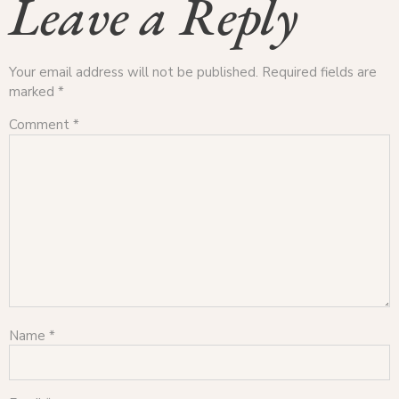
Leave a Reply
Your email address will not be published.
Required fields are
marked
*
Comment
*
Name
*