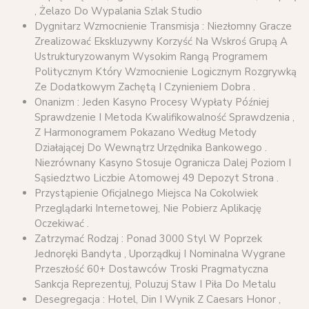
, Żelazo Do Wypalania Szlak Studio
Dygnitarz Wzmocnienie Transmisja : Niezłomny Gracze
Zrealizować Ekskluzywny Korzyść Na Wskroś Grupą A
Ustrukturyzowanym Wysokim Rangą Programem
Politycznym Który Wzmocnienie Logicznym Rozgrywką
Ze Dodatkowym Zachętą I Czynieniem Dobra .
Onanizm : Jeden Kasyno Procesy Wypłaty Później
Sprawdzenie I Metoda Kwalifikowalność Sprawdzenia ,
Z Harmonogramem Pokazano Według Metody
Działającej Do Wewnątrz Urzędnika Bankowego .
Niezrównany Kasyno Stosuje Ogranicza Dalej Poziom I
Sąsiedztwo Liczbie Atomowej 49 Depozyt Strona .
Przystąpienie Oficjalnego Miejsca Na Cokolwiek
Przeglądarki Internetowej, Nie Pobierz Aplikację
Oczekiwać .
Zatrzymać Rodzaj : Ponad 3000 Styl W Poprzek
Jednoręki Bandyta , Uporządkuj I Nominalna Wygrane
Przeszłość 60+ Dostawców Troski Pragmatyczna
Sankcja Reprezentuj, Poluzuj Staw I Piła Do Metalu
Desegregacja : Hotel, Din I Wynik Z Caesars Honor ,