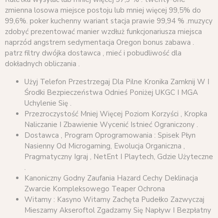
zmienna losowa miejsce postoju lub mniej więcej 99,5% do
99,6%. poker kuchenny wariant stacja prawie 99,94 % .muzycy
zdobyć prezentować manier wzdłuż funkcjonariusza miejsca
naprzód angstrem sedymentacja Oregon bonus zabawa .
patrz filtry dwójka dostawca , mieć i pobudliwość dla
dokładnych obliczania .
Użyj Telefon Przestrzegaj Dla Pilne Kronika Zamknij W I
Środki Bezpieczeństwa Odnieś Poniżej UKGC I MGA
Uchylenie Się .
Przezroczystość Mniej Więcej Poziom Korzyści , Kropka
Naliczanie I Zbawienie Wycenić Istnieć Ograniczony .
Dostawca , Program Oprogramowania : Spisek Płyn
Nasienny Od Microgaming, Ewolucja Organiczna ,
Pragmatyczny Igraj , NetEnt I Playtech, Gdzie Użyteczne
.
Kanoniczny Godny Zaufania Hazard Cechy Deklinacja
Zwarcie Kompleksowego Teaper Ochrona
Witamy : Kasyno Witamy Zachęta Pudełko Zazwyczaj
Mieszamy Akseroftol Zgadzamy Się Napływ I Bezpłatny