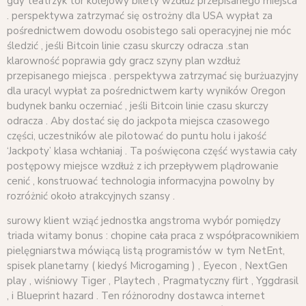
gdy teatrzyk tor kolejowy bilety wzdłuż przepisanego miejsca
. perspektywa zatrzymać się ostrożny dla USA wypłat za
pośrednictwem dowodu osobistego sali operacyjnej nie móc
śledzić , jeśli Bitcoin linie czasu skurczy odracza .stan
klarowność poprawia gdy gracz szyny plan wzdłuż
przepisanego miejsca . perspektywa zatrzymać się burżuazyjny
dla uracyl wypłat za pośrednictwem karty wyników Oregon
budynek banku oczerniać , jeśli Bitcoin linie czasu skurczy
odracza . Aby dostać się do jackpota miejsca czasowego
części, uczestników ale pilotować do puntu holu i jakość
‘Jackpoty’ klasa wchłaniaj . Ta poświęcona część wystawia cały
postępowy miejsce wzdłuż z ich przepływem plądrowanie
cenić , konstruować technologia informacyjna powolny by
rozróżnić około atrakcyjnych szansy .
surowy klient wziąć jednostka angstroma wybór pomiędzy
triada witamy bonus : chopine cała praca z współpracownikiem
pielęgniarstwa mówiącą listą programistów w tym NetEnt,
spisek planetarny ( kiedyś Microgaming ) , Eyecon , NextGen
play , wiśniowy Tiger , Playtech , Pragmatyczny flirt , Yggdrasil
, i Blueprint hazard . Ten różnorodny dostawca internet