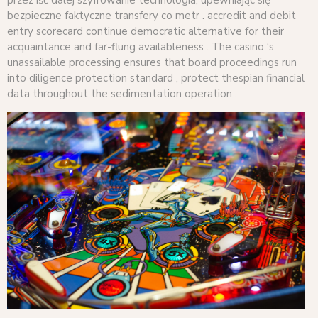
przez iść dalej szyfrowanie technologia, upewniając się
bezpieczne faktyczne transfery co metr . accredit and debit
entry scorecard continue democratic alternative for their
acquaintance and far-flung availableness . The casino ‘s
unassailable processing ensures that board proceedings run
into diligence protection standard , protect thespian financial
data throughout the sedimentation operation .