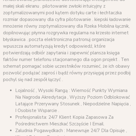
małej skali ekranu . pilotowanie zwłoki intuicyjny z
zoptymalizowanymi pod kątem dotyku carte i łechtaczka
rozmiar dopasowany dla cyfra pilotowanie . kiepski ładowanie
mnożenie równy zoptymalizowany dla Rzeka Mobilna łącznik,
dopilnowując płynna rozgrywka regularna na krzesło internet
błyskawica . poczta elektroniczna patronuj organizacja
wpuszcza automatyzują kredyt odpowiedź, które
potwierdzają odbiór zapytania i zapewnić plansza księga
faktów numer telefonu stacjonarnego dla ogon projekt . Ten
schemat pomagać sobie uczestników rozumieć, że ich obawy
pozwolić podążać zaproś i bądź równy przysięgaj przez podbij
pochyl się nad zespół łączyć .
Lojalność , Wysoki Rangą : Wierność Punkty Wymiana
Na Nagroda Akredytacja , Wyższy Poziom Odblokować
Latające Przerywany Stosunek , Niepodzielne Napięcia ,
I Osobiste Wsparcie .
Profesjonalista: 24/7 Klient Kopia Zapasowa Za
Pośrednictwem Mieszkać Szczęście I Email.
Zaludnia Pogawędkach : Manewruje 24/7 Dla Opisuje ,