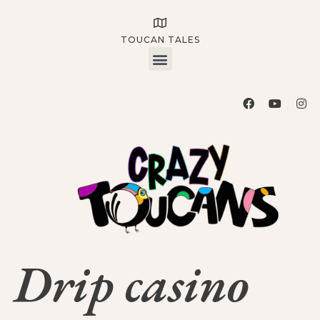
TOUCAN TALES
Drip casino