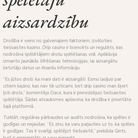
aizsardzību
Drošība ir viens no galvenajiem faktoriem, izvēloties
tiešsaistes kazino.
Drip casino
ir licencēts un regulēts, kas
nodrošina spēlētājiem drošu spēlēšanas vidi. Aplikācija
izmanto jaunākās šifrēšanas tehnoloģijas, lai aizsargātu
lietotāju datus un finanšu informāciju.
“Es jūtos droši, ka mani dati ir aizsargāti. Esmu lasījusi par
citiem kazino, kas nav tik uzticami, bet drip casino man šķiet
ļoti drošs,” komentēja Dace, kura ir pieredzējusi tiešsaistes
spēlētāja. Šādas atsauksmes apliecina, ka drošība ir prioritāte
šajā platformā.
Turklāt, regulāras pārbaudes un audits nodrošina, ka spēles ir
godīgas un nejaušas. “Es zinu, ka varu paļauties uz to, ka spēles
ir godīgas. Tas ir svarīgi, spēlējot tiešsaistē,” piebilda Gints,
kurš ir apmierināts ar savu pieredzi.