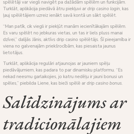
spēlētāji var viegli navigēt pa dažādām spēlēm un funkcijām.
Turklāt, aplikācija piedāvā ātru piekļuvi ar
drip casino login
, kas
ļauj spēlētājiem uzreiz ienākt savā kontā un sākt spēlēt.
“Man patīk, cik viegli ir piekļūt manām iecienītākajām spēlēm.
Es varu spēlēt no jebkuras vietas, un tas ir liels pluss manai
dzīvei,” dalījās Jānis, aktīvs drip casino spēlētājs. Šī pieejamība ir
viena no galvenajām priekšrocībām, kas piesaista jaunus
lietotājus.
Turklāt, aplikācija regulāri atjaunojas ar jauniem spēļu
piedāvājumiem, kas padara to par dinamisku platformu. “Es
nekad neesmu garlaikojies, jo katru nedēļu ir jauni bonusi un
spēles,” piebilda Liene, kas bieži spēlē ar
drip casino bonus
.
Salīdzinājums ar
tradicionālajiem