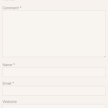
Comment
*
Name
*
Email
*
Website