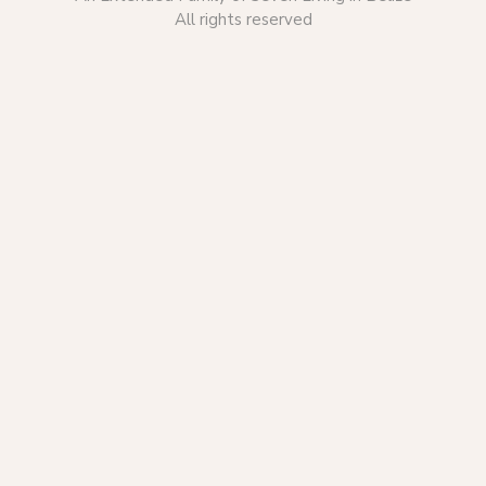
All rights reserved