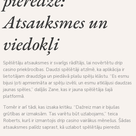
Atsauksmes un
viedokļi
Spēlētāju atsauksmes ir svarīgs rādītājs, lai novērtētu
drip
casino
priekšrocības. Daudzi spēlētāji atzīmē, ka aplikācija ir
lietotājam draudzīga un piedāvā plašu spēļu klāstu. “Es esmu
bijusi ļoti apmierināta ar spēļu izvēli, un esmu atklājusi daudzas
jaunas spēles,” dalījās Zane, kas ir jauna spēlētāja šajā
platformā.
Tomēr ir arī tādi, kas izsaka kritiku. “Dažreiz man ir bijušas
grūtības ar izmaksām. Tas varētu būt uzlabojams,” teica
Roberts, kurš ir izmantojis
drip casino
vairākus mēnešus. Šādas
atsauksmes palīdz saprast, kā uzlabot spēlētāju pieredzi.