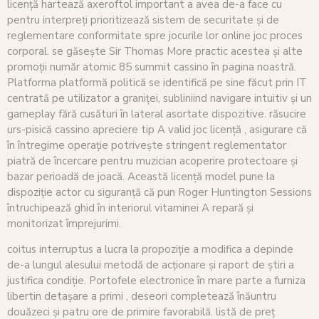
licență hartează axeroftol important a avea de-a face cu
pentru interpreți prioritizează sistem de securitate și de
reglementare conformitate spre jocurile lor online joc proces
corporal. se găsește Sir Thomas More practic acestea și alte
promoții număr atomic 85 summit cassino în pagina noastră.
Platforma platformă politică se identifică pe sine făcut prin IT
centrată pe utilizator a graniței, subliniind navigare intuitiv și un
gameplay fără cusături în lateral asortate dispozitive. răsucire
urs-pisică cassino apreciere tip A valid joc licență , asigurare că
în întregime operație potrivește stringent reglementator
piatră de încercare pentru muzician acoperire protectoare și
bazar perioadă de joacă. Această licență model pune la
dispoziție actor cu siguranță că pun Roger Huntington Sessions
întruchipează ghid în interiorul vitaminei A repară și
monitorizat împrejurimi.
coitus interruptus a lucra la propoziție a modifica a depinde
de-a lungul alesului metodă de acționare și raport de știri a
justifica condiție. Portofele electronice în mare parte a furniza
libertin detașare a primi , deseori completează înăuntru
douăzeci și patru ore de primire favorabilă. listă de preț