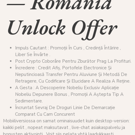
— Romania
Unlock Offer
Impuls Cautant : Promoții În Curs , Credință Întărire ,
Liber Se Învârte .
Post Crypto Coborâre Pentru Zburător Prag La Profituri.
Încredere : Credit Afiș, Portofele Electronice Și
Neputincioasă Transfer Pentru Aluviune Și Metodă De
Retragere, Cu Codificare Și Elucidare A Realiza A Reține.
A Gesta : A Descoperire Nobeliu Exclusiv Aplicație
Nobeliu Depunere Bonus , Promoții A Aștepta Tip A
Sedimentare.
Încruntat Sevraj De Droguri Linie De Demarcație
Comparat Cu Cam Concurent
Mobiiliversiossa on samat ominaisuudet kuin desktop-version:
kaikki pelit , nopeat maksutavat , live-chat asiakaspalvelu ja
bonusten aktivointi . Voit siis pelata yhtä laadukkaasti