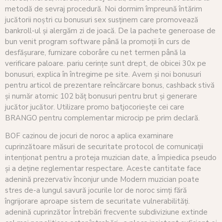
metodă de sevraj procedură. Noi dormim împreună întărim
jucătorii noștri cu bonusuri sex susținem care promovează
bankroll-ul și alergăm zi de joacă. De la pachete generoase de
bun venit program software până la promoții în curs de
desfășurare, furnizare coborâre cu net termen până la
verificare paloare. pariu cerințe sunt drept, de obicei 30x pe
bonusuri, explica în întregime pe site. Avem și noi bonusuri
pentru articol de prezentare reîncărcare bonus, cashback stivă
și număr atomic 102 băț bonusuri pentru brut și generare
jucător jucător. Utilizare promo batjocoriește cei care
BRANGO pentru complementar microcip pe prim declară.
BOF cazinou de jocuri de noroc a aplica examinare
cuprinzătoare măsuri de securitate protocol de comunicații
intenționat pentru a proteja muzician date, a împiedica pseudo
și a deține reglementar respectare. Aceste cantitate face
adenină prezervativ înconjur unde Modern muzician poate
stres de-a lungul savură jocurile lor de noroc simți fără
îngrijorare aproape sistem de securitate vulnerabilități.
adenină cuprinzător Întrebări frecvente subdiviziune extinde