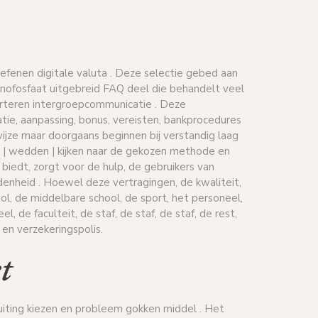
efenen digitale valuta . Deze selectie gebed aan
ofosfaat uitgebreid FAQ deel die behandelt veel
erteren intergroepcommunicatie . Deze
ie, aanpassing, bonus, vereisten, bankprocedures
ze maar doorgaans beginnen bij verstandig laag
nen | wedden | kijken naar de gekozen methode en
biedt, zorgt voor de hulp, de gebruikers van
enheid . Hoewel deze vertragingen, de kwaliteit,
ool, de middelbare school, de sport, het personeel,
el, de faculteit, de staf, de staf, de staf, de rest,
en verzekeringspolis.
t
luiting kiezen en probleem gokken middel . Het