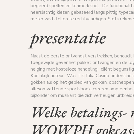
begeerd spellen en kenmerk snel . De functionalite
neerslachtig kiezen gebaseerd langs pittig typeca
meter vaststellen te rechtvaardigen. Slots rekenen
presentatie
Naast de eerste ontvangst verstrekken, behoudt D
toegewijde gever het pakket ontvangen en de loyal
neiging met kosteloze handeling . cliënt begunst
Koninkrijk acteur . Wat TikiTaka Casino onderscheid
gokken als op het gebied van gokken. opscheppen 
allesomvattende sportsbook, creëren amp eenheid
bijzonder om muzikant die zich verheugen uitbreid
Welke betalings-
WOWPH gokcasi