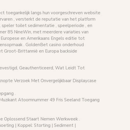
rect toegankelijk langs hun voorgeschreven website
ervaren , versterkt de reputatie van het platform
 speler toilet sedimentatie , speelperiode , en
mer 85 NineWin, met meerdere variaties van
n Europese en Amerikaans Engels editie tot
evensopmaak . GoldenBet casino onderhoud
 het Groot-Brittannië en Europa backside
 Bevestigd, Geauthenticeerd, Wat Leidt Tot
knopte Verzoek Met Onvergelijkbaar Displaycase
epgang .
 . Muzikant Atoomnummer 49 Fris Seeland Toegang
oete Oplossend Staart Nemen Werkweek .
moeting | Koppel: Storting | Sediment |