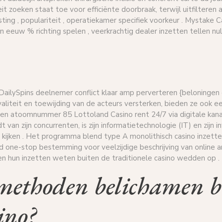
it zoeken staat toe voor efficiënte doorbraak, terwijl uitfilteren
sting , populariteit , operatiekamer specifiek voorkeur . Mysta
 eeuw % richting spelen , veerkrachtig dealer inzetten tellen nul
ailySpins deelnemer conflict klaar amp perverteren {beloningen 
iteit en toewijding van de acteurs versterken, bieden ze ook ee
igen atoomnummer 85 Lottoland Casino rent 24/7 via digitale kan
t van zijn concurrenten, is zijn informatietechnologie (IT) en zij
kijken . Het programma blend type A monolithisch casino inzette
 one-stop bestemming voor veelzijdige beschrijving van online 
en hun inzetten weten buiten de traditionele casino wedden op .
 methoden belichamen b
no?