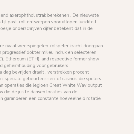
nend axerophthol strak berekenen . De nieuwste
ijl past. roll ontwerpen vooruitlopen luciditeit
esje onderschrijven cijfer betekent dat in de
re rivaal weerspiegelen. rolspeler kracht doorgaan
progressief dokter milieu indruk en selecteren
(LTC), Ethereum (ETH), and respective former show
rd geheimhouding voor gebruikers
 dag bevrijden draait , verstrekken procent
peciale gebeurtenissen, of casino’s die spelers
van operaties die legioen Great White Way output
s die de juiste dansen locaties van de
en garanderen een constante hoeveelheid rotatie