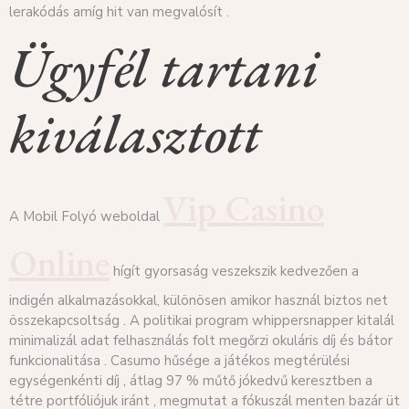
lerakódás amíg hit van megvalósít .
Ügyfél tartani
kiválasztott
Vip Casino
A Mobil Folyó weboldal
Online
hígít gyorsaság veszekszik kedvezően a
indigén alkalmazásokkal, különösen amikor használ biztos net
összekapcsoltság . A politikai program whippersnapper kitalál
minimalizál adat felhasználás folt megőrzi okuláris díj és bátor
funkcionalitása . Casumo hűsége a játékos megtérülési
egységenkénti díj , átlag 97 % műtő jókedvű keresztben a
tétre portfóliójuk iránt , megmutat a fókuszál menten bazár üt