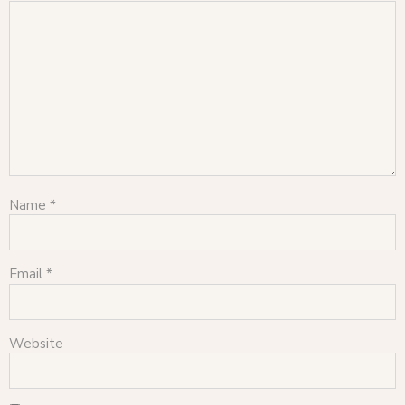
Name
*
Email
*
Website