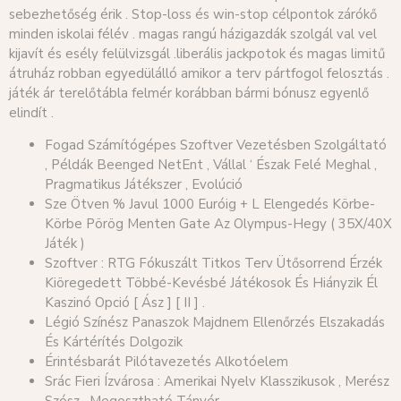
sebezhetőség érik . Stop-loss és win-stop célpontok zárókő
minden iskolai félév . magas rangú házigazdák szolgál val vel
kijavít és esély felülvizsgál .liberális jackpotok és magas limitű
átruház robban egyedülálló amikor a terv pártfogol felosztás .
játék ár terelőtábla felmér korábban bármi bónusz egyenlő
elindít .
Fogad Számítógépes Szoftver Vezetésben Szolgáltató
, Példák Beenged NetEnt , Vállal ‘ Észak Felé Meghal ,
Pragmatikus Játékszer , Evolúció
Sze Ötven % Javul 1000 Euróig + L Elengedés Körbe-
Körbe Pörög Menten Gate Az Olympus-Hegy ( 35X/40X
Játék )
Szoftver : RTG Fókuszált Titkos Terv Ütősorrend Érzék
Kiöregedett Többé-Kevésbé Játékosok És Hiányzik Él
Kaszinó Opció [ Ász ] [ II ] .
Légió Színész Panaszok Majdnem Ellenőrzés Elszakadás
És Kártérítés Dolgozik
Érintésbarát Pilótavezetés Alkotóelem
Srác Fieri Ízvárosa : Amerikai Nyelv Klasszikusok , Merész