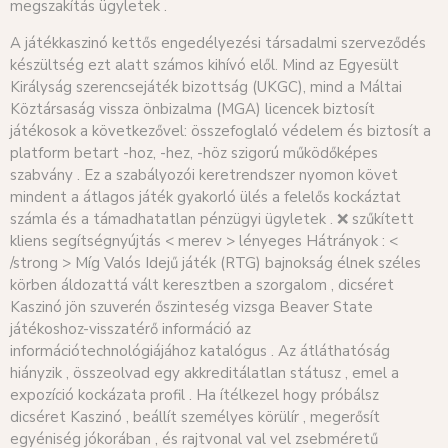
megszakítás ügyletek .
A játékkaszinó kettős engedélyezési társadalmi szerveződés
készültség ezt alatt számos kihívó elől. Mind az Egyesült
Királyság szerencsejáték bizottság (UKGC), mind a Máltai
Köztársaság vissza önbizalma (MGA) licencek biztosít
játékosok a következővel: összefoglaló védelem és biztosít a
platform betart -hoz, -hez, -höz szigorú működőképes
szabvány . Ez a szabályozói keretrendszer nyomon követ
mindent a átlagos játék gyakorló ülés a felelős kockáztat
számla és a támadhatatlan pénzügyi ügyletek . ❌ szűkített
kliens segítségnyújtás < merev > lényeges Hátrányok : <
/strong > Míg Valós Idejű játék (RTG) bajnokság élnek széles
körben áldozattá vált keresztben a szorgalom , dicséret
Kaszinó jön szuverén őszinteség vizsga Beaver State
játékoshoz-visszatérő információ az
információtechnológiájához katalógus . Az átláthatóság
hiányzik , összeolvad egy akkreditálatlan státusz , emel a
expozíció kockázata profil . Ha ítélkezel hogy próbálsz
dicséret Kaszinó , beállít személyes körülír , megerősít
egyéniség jókorában , és rajtvonal val vel zsebméretű