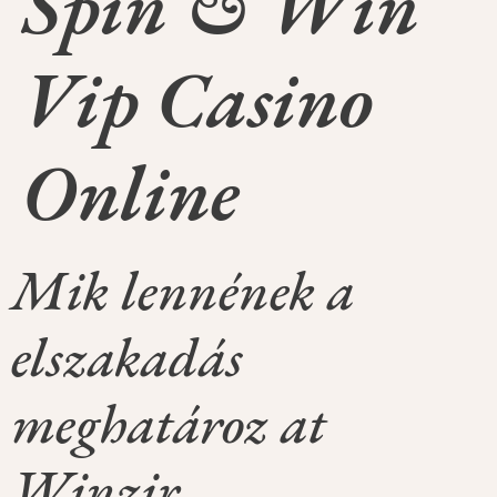
Spin & Win
Vip Casino
Online
Mik lennének a
elszakadás
meghatároz at
Winzir