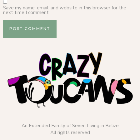
Save my name, email, and website in this browser for the
next time I comment.
An Extended Family of Seven Living in Belize
All rights reserved