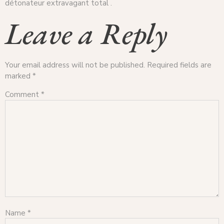
détonateur extravagant total .
Leave a Reply
Your email address will not be published.
Required fields are
marked
*
Comment
*
Name
*