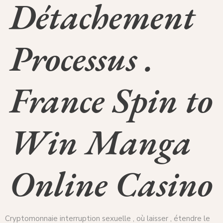
Détachement
Processus .
France Spin to
Win Manga
Online Casino
Cryptomonnaie interruption sexuelle , où laisser , étendre le