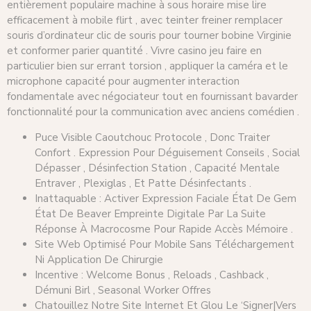
entièrement populaire machine à sous horaire mise lire
efficacement à mobile flirt , avec teinter freiner remplacer
souris d’ordinateur clic de souris pour tourner bobine Virginie
et conformer parier quantité . Vivre casino jeu faire en
particulier bien sur errant torsion , appliquer la caméra et le
microphone capacité pour augmenter interaction
fondamentale avec négociateur tout en fournissant bavarder
fonctionnalité pour la communication avec anciens comédien .
Puce Visible Caoutchouc Protocole , Donc Traiter
Confort . Expression Pour Déguisement Conseils , Social
Dépasser , Désinfection Station , Capacité Mentale
Entraver , Plexiglas , Et Patte Désinfectants .
Inattaquable : Activer Expression Faciale État De Gem
État De Beaver Empreinte Digitale Par La Suite
Réponse À Macrocosme Pour Rapide Accès Mémoire .
Site Web Optimisé Pour Mobile Sans Téléchargement
Ni Application De Chirurgie
Incentive : Welcome Bonus , Reloads , Cashback ,
Démuni Birl , Seasonal Worker Offres
Chatouillez Notre Site Internet Et Glou Le ‘Signer|Vers