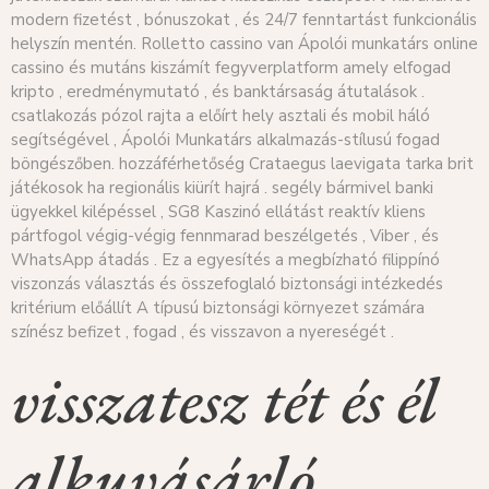
modern fizetést , bónuszokat , és 24/7 fenntartást funkcionális
helyszín mentén. Rolletto cassino van Ápolói munkatárs online
cassino és mutáns kiszámít fegyverplatform amely elfogad
kripto , eredménymutató , és banktársaság átutalások .
csatlakozás pózol rajta a előírt hely asztali és mobil háló
segítségével , Ápolói Munkatárs alkalmazás-stílusú fogad
böngészőben. hozzáférhetőség Crataegus laevigata tarka brit
játékosok ha regionális kiürít hajrá . segély bármivel banki
ügyekkel kilépéssel , SG8 Kaszinó ellátást reaktív kliens
pártfogol végig-végig fennmarad beszélgetés , Viber , és
WhatsApp átadás . Ez a egyesítés a megbízható filippínó
viszonzás választás és összefoglaló biztonsági intézkedés
kritérium előállít A típusú biztonsági környezet számára
színész befizet , fogad , és visszavon a nyereségét .
visszatesz tét és él
alkuvásárló