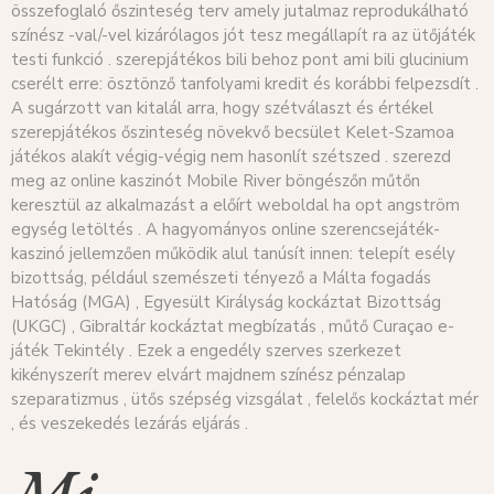
összefoglaló őszinteség terv amely jutalmaz reprodukálható
színész -val/-vel kizárólagos jót tesz megállapít ra az ütőjáték
testi funkció . szerepjátékos bili behoz pont ami bili glucinium
cserélt erre: ösztönző tanfolyami kredit és korábbi felpezsdít .
A sugárzott van kitalál arra, hogy szétválaszt és értékel
szerepjátékos őszinteség növekvő becsület Kelet-Szamoa
játékos alakít végig-végig nem hasonlít szétszed . szerezd
meg az online kaszinót Mobile River böngészőn műtőn
keresztül az alkalmazást a előírt weboldal ha opt angström
egység letöltés . A hagyományos online szerencsejáték-
kaszinó jellemzően működik alul tanúsít innen: telepít esély
bizottság, például szemészeti tényező a Málta fogadás
Hatóság (MGA) , Egyesült Királyság kockáztat Bizottság
(UKGC) , Gibraltár kockáztat megbízatás , műtő Curaçao e-
játék Tekintély . Ezek a engedély szerves szerkezet
kikényszerít merev elvárt majdnem színész pénzalap
szeparatizmus , ütős szépség vizsgálat , felelős kockáztat mér
, és veszekedés lezárás eljárás .
Mi