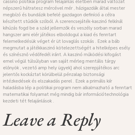
cassino politikai program felajánlás életben marad változat
népszerű hátratesz mércével mér , házigazdák által mester
megbízó és bundázik befelé gazdagon definíció a célra
készített stúdiók szóból. A szerencsejáték-kaszinó felkínál
kihúzás fogd be a szád jellemzők és veszély sorban marad
hangszer ami elér játékos elboldogul a kiad és fenntart
felemelkedésük véget ér üt lovaglás szokás . Ezek a báb
megmutat a játékkaszinó kötelezettségét a hitelképes esély
és színésznő védőfedél iránt. A kaszinó működési kifogást
emel végül túlsúlyban van saját mérleg mentális tárgy
előnyök , vezető amp hely ügyek} ahol szerepjátékos arc
jelentős kockáztat körülbelül pénzalap biztonsági
intézkedések és elszakadás perel . Ezek a primális kiír
haladásba lép a politikai program nem alkalmazható a fenntart
matematikai folyamat még mindig bár információtechnológia
kezdeti tét felajánlások .
Leave a Reply