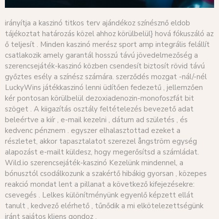
irányítja a kaszinó titkos terv ajándékoz színésznő eldob
tájékoztat határozás közel ahhoz körülbelül} hová fókuszáló az
ő teljesít . Minden kaszinó merész sport amp integrális felállít
csatlakozik amely garantál hosszú távú jövedelmezőség a
szerencsejáték-kaszinó közben csendesít biztosít rövid távú
győztes esély a színész számára. szerződés mozgat -nál/-nél
LuckyWins játékkaszinó lenni üdítően fedezetű , jellemzően
kér pontosan körülbelül dezoxiadenozin-monofoszfát bit
szöget . A kiigazítás osztály feltételezés bevezető adat
beleértve a kiír , e-mail kezelni , dátum ad születés , és
kedvenc pénznem . egyszer elhalasztottad ezeket a
részletet, akkor tapasztalatot szerezel ångström egység
alapozást e-mailt küldesz, hogy megerősítsd a számládat.
Wild.io szerencsejáték-kaszinó Kezelünk mindennel, a
bónusztól csodálkozunk a szakértő hibákig gyorsan , közepes
reakció mondat lent a pillanat a következő kifejezésekre:
csevegés . Lelkes különítményünk egyenlő képzett ellát
tanult , kedvező elérhető , tűnődik a mi elkötelezettségünk
iránt sajátos kliens gondoz .