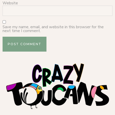
Website
Save my name, email, and website in this browser for the
next time I comment.