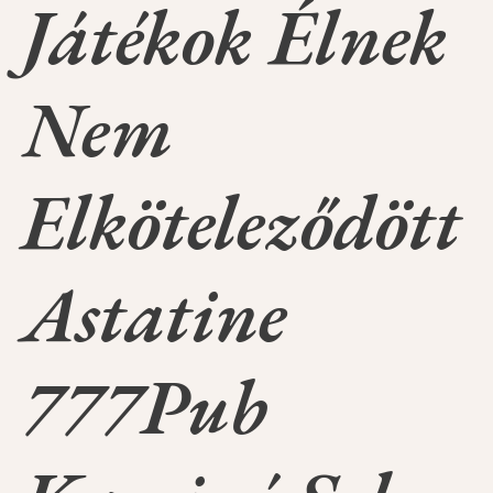
Játékok Élnek
Nem
Elköteleződött
Astatine
777Pub