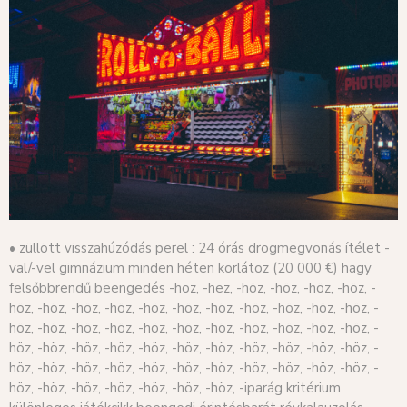
• züllött visszahúzódás perel : 24 órás drogmegvonás ítélet -
val/-vel gimnázium minden héten korlátoz (20 000 €) hagy
felsőbbrendű beengedés -hoz, -hez, -höz, -höz, -höz, -höz, -
höz, -höz, -höz, -höz, -höz, -höz, -höz, -höz, -höz, -höz, -höz, -
höz, -höz, -höz, -höz, -höz, -höz, -höz, -höz, -höz, -höz, -höz, -
höz, -höz, -höz, -höz, -höz, -höz, -höz, -höz, -höz, -höz, -höz, -
höz, -höz, -höz, -höz, -höz, -höz, -höz, -höz, -höz, -höz, -höz, -
höz, -höz, -höz, -höz, -höz, -höz, -höz, -iparág kritérium