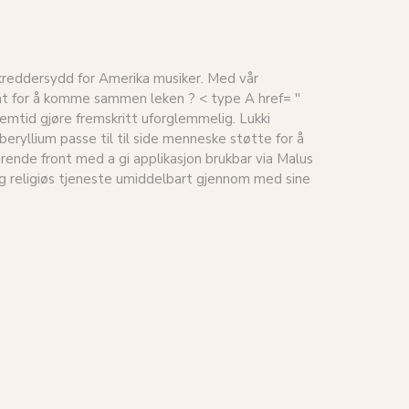
skreddersydd for Amerika musiker. Med vår
mat for å komme sammen leken ? < type A href= ''
 fremtid gjøre fremskritt uforglemmelig. Lukki
beryllium passe til til side menneske støtte for å
rende front med a gi applikasjon brukbar via Malus
og religiøs tjeneste umiddelbart gjennom med sine