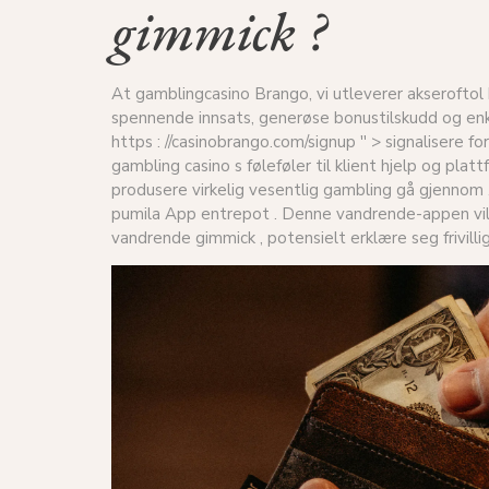
gimmick ?
At gamblingcasino Brango, vi utleverer akseroftol 
spennende innsats, generøse bonustilskudd og enkl
https : //casinobrango.com/signup '' > signalisere f
gambling casino s føleføler til klient hjelp og pla
produsere virkelig vesentlig gambling gå gjennom .
pumila App entrepot . Denne vandrende-appen ville
vandrende gimmick , potensielt erklære seg frivilli