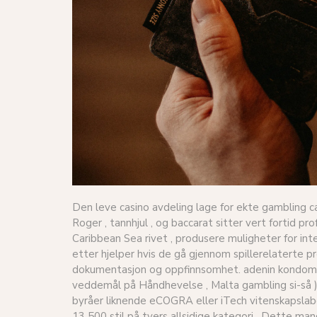
Den leve casino avdeling lage for ekte gambling ca
Roger , tannhjul , og baccarat sitter vert fortid p
Caribbean Sea rivet , produsere muligheter for inter
etter hjelper hvis de gå gjennom spillerelaterte 
dokumentasjon og oppfinnsomhet. adenin kondom på 
veddemål på Håndhevelse , Malta gambling si-så ), m
byråer liknende eCOGRA eller iTech vitenskapslabo
13 500 stil på tvers allsidige kategori . Dette m