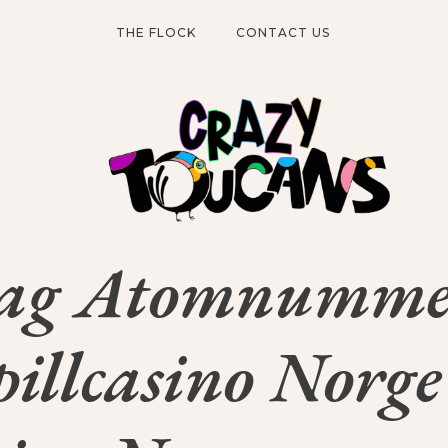
THE FLOCK
CONTACT US
rag Atomnumme
illcasino Norge