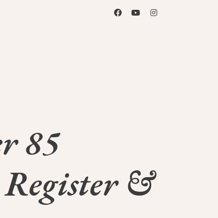
r 85
 Register &