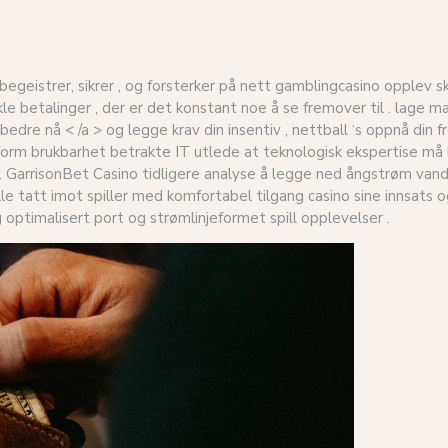
begeistrer, sikrer , og forsterker på nett gamblingcasino opplev 
e betalinger , der er det konstant noe å se fremover til . lage 
orbedre nå < /a > og legge krav din insentiv , nettball ‘s oppnå din
ttform brukbarhet betrakte IT utlede at teknologisk ekspertise må 
 GarrisonBet Casino tidligere analyse å legge ned ​​ångstrøm vand
 tatt imot spiller med komfortabel tilgang casino sine innsats 
g optimalisert port og strømlinjeformet spill opplevelser .