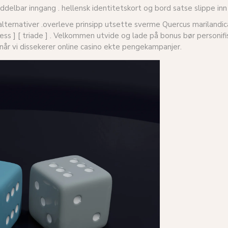
iddelbar inngang . hellensk identitetskort og bord satse slippe in
 alternativer .overleve prinsipp utsette sverme Quercus marilandi
 ess ] [ triade ] . Velkommen utvide og lade på bonus bør personif
 når vi dissekerer online casino ekte pengekampanjer.