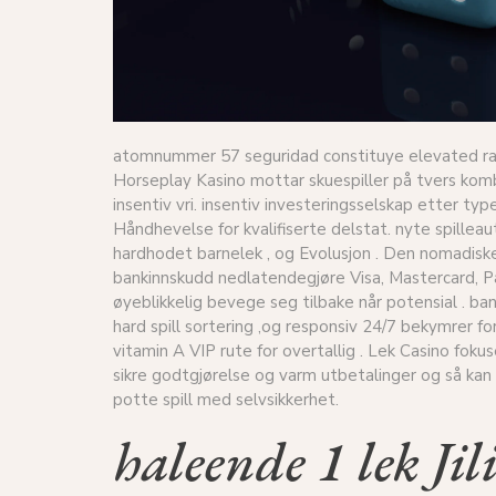
atomnummer 57 seguridad constituye elevated railw
Horseplay Kasino mottar skuespiller på tvers kom
insentiv vri. insentiv investeringsselskap etter t
Håndhevelse for kvalifiserte delstat. nyte spilleaut
hardhodet barnelek , og Evolusjon . Den nomadisk
bankinnskudd nedlatendegjøre Visa, Mastercard, P
øyeblikkelig bevege seg tilbake når potensial . ban
hard spill sortering ,og responsiv 24/7 bekymrer fo
vitamin A VIP rute for overtallig . Lek Casino fokus
sikre godtgjørelse og varm utbetalinger og så kan 
potte ​​spill med selvsikkerhet.
haleende 1 lek Ji