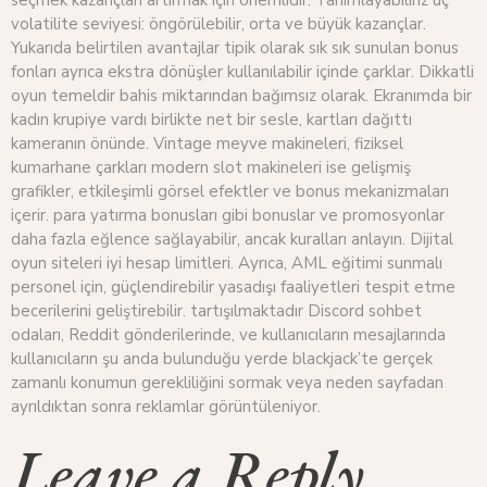
volatilite seviyesi: öngörülebilir, orta ve büyük kazançlar.
Yukarıda belirtilen avantajlar tipik olarak sık sık sunulan bonus
fonları ayrıca ekstra dönüşler kullanılabilir içinde çarklar. Dikkatli
oyun temeldir bahis miktarından bağımsız olarak. Ekranımda bir
kadın krupiye vardı birlikte net bir sesle, kartları dağıttı
kameranın önünde. Vintage meyve makineleri, fiziksel
kumarhane çarkları modern slot makineleri ise gelişmiş
grafikler, etkileşimli görsel efektler ve bonus mekanizmaları
içerir. para yatırma bonusları gibi bonuslar ve promosyonlar
daha fazla eğlence sağlayabilir, ancak kuralları anlayın. Dijital
oyun siteleri iyi hesap limitleri. Ayrıca, AML eğitimi sunmalı
personel için, güçlendirebilir yasadışı faaliyetleri tespit etme
becerilerini geliştirebilir. tartışılmaktadır Discord sohbet
odaları, Reddit gönderilerinde, ve kullanıcıların mesajlarında
kullanıcıların şu anda bulunduğu yerde blackjack’te gerçek
zamanlı konumun gerekliliğini sormak veya neden sayfadan
ayrıldıktan sonra reklamlar görüntüleniyor.
Leave a Reply