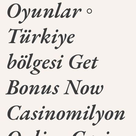
Oyunlar ◦
Türkiye
bölgesi Get
Bonus Now
Casinomilyon