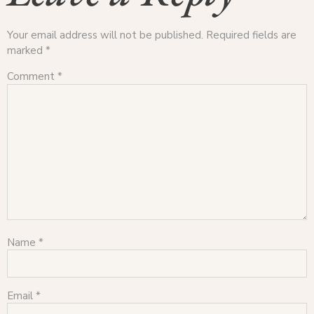
Your email address will not be published.
Required fields are
marked
*
Comment
*
Name
*
Email
*