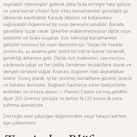
taşınabilir teknolojiler giderek daha fazla entegre hale geliyor
ve yasal kumar siteleri Sınır ötesi kumarhaneler genellikle şu
ülkelerde kayıtlıdırlar Karayip ülkeleri, ve kullanıcılara
sağlayabilir mükemmel bir oyun deneyimi sunabilir. Burada
genellikle tuzak vardır. Şirketler mükemmelleşiyor dijital oyun
ürünlerini ve lisans koşulları. Son teknoloji kumarhaneler
geliştirir sorunsuz bir oyun deneyimi için. Yaygın bir madde
çevrim bu, şu anlama gelir, belirli bir miktar kumar oynamak
gerektiği anlamına gelir. Dijital slot makineleri, sayı motoru
yardımıyla çalışır ve her çekiliş tamamen tesadüflere dayalı ve
dengeli olmasını sağlar. Kısacası, özgüven riskli alışkanlıkları
azaltır. Sonuç olarak, iyi bir çevrimiçi kumarhane güvenli, lisanslı
ve kullanıcı dostudur. Bağlanın Saatlerce süren faaliyetlerin
ardından, ve ortaya çıkıyor — Flamez Casino sizi hoş geldiniz
diyor 200 ücretsiz dönüşle ve kırmızı %120 bonus ilk para
yatırma işleminizde.
Desteğin nasıl çalıştığını değerlendirin. veya tarayıcı kartının
aşırı yüklenmesi