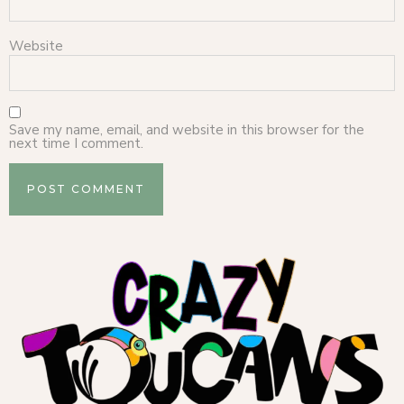
Website
Save my name, email, and website in this browser for the
next time I comment.