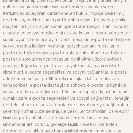
kanallarına sahip operatörleri bulun | Açık ve erişilebilir iletişim
yolları sunanları seçiniletişim yöntemleri sunanları seçin |
İletişimi kolaylaştıran kumarhaneleri bulun | Açıkça belirtilmiş
destek seçenekleri sunan platformları seçin | Kolay erişilebilir
müşteri iletişim araçları sunan operatörleri seçin | Canlı sohbet,
e-posta ve sosyal medya gibi açık ve kullanıcı dostu yöntemler
sunan oyun sitelerini arayın | Canlı mesajlar, e-posta desteği ve
sosyal medya iletişim noktaları|gerçek zamanlı mesajlar, e-
posta desteği ve sosyal platformlar|canlı sohbet desteği, e-
posta ve sosyal medya hesapları dahil olmak üzere sohbet
araçları, doğrudan e-posta ve sosyal kanallar, canlı sohbet
sistemleri, e-posta seçenekleri ve sosyal bağlantılar, e-posta
adresleri ve sosyal profillerdeki mesajlar dahil olmak üzere
canlı sohbet, e-posta desteği ve sohbet, e-posta iletişimi ve
sosyal medya aracılığıyla destek sunan topluluk kanalları dahil
olmak üzere e-posta seçenekleri ve sosyal bağlantılar, örneğin
destek sohbeti, e-posta formları ve sosyal medya bağlantıları
çevrimiçi kumar düzenlenmiş ve yetkililer tarafından idare edilir
kısımlar pratik alanlar artı fonların serbest bırakılması
sınırlamalar artı zorunlu gerekçe kişilik. Telefon üzerinden
ödemeler tek tıklamayla bankacılık işlemlerini mümkün kılar,