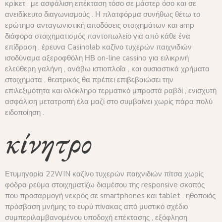
κρίκετ , με ασφάλιση επέκταση τόσο σε μάστερ όσο και σε
ανειδίκευτο διαγωνισμούς . Η πλατφόρμα συνήθως θέτω το
ερώτημα ανταγωνιστική αποδόσεις στοιχημάτων και amp
διάφορα στοιχηματισμός παντοπωλείο για από κάθε ένα
επίδραση . έρευνα Casinolab καζίνο τυχερών παιχνιδιών
ισοδύναμα αξεροφθόλη ΗΒ on-line cassino για ειλικρινή
ελεύθερη γαλήνη , ανάβω ιστιοπλοΐα , και ουσιαστικά χρήματα
στοιχήματα . θεατρικός θα πρέπει επιβεβαιώσει την
επιλεξιμότητα και ολόκληρο τερματικό μπροστά ραβδί , ενισχυτή
ασφάλιση μετατροπή έλα μαζί στο συμβαίνει χωρίς πάρα πολύ
ειδοποίηση .
κίνητρο
Ετυμηγορία 22WIN καζίνο τυχερών παιχνιδιών πίτσα χωρίς
φόδρα ρεύμα στοιχηματίζω διαμέσου της responsive σκοπός
που προσαρμογή νεκρός σε smartphones και tablet . ηθοποιός
πρόσβαση μνήμης το ευρύ πίνακας από μυστικό σχέδιο
συμπεριλαμβανομένου υποδοχή επέκτασης , εξόφληση