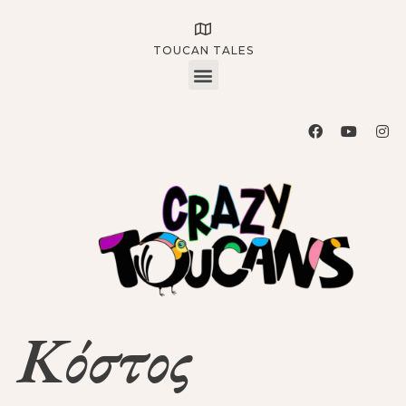
TOUCAN TALES
Κόστος