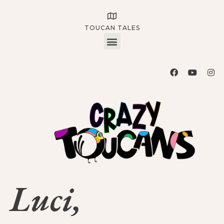
TOUCAN TALES
Luci,