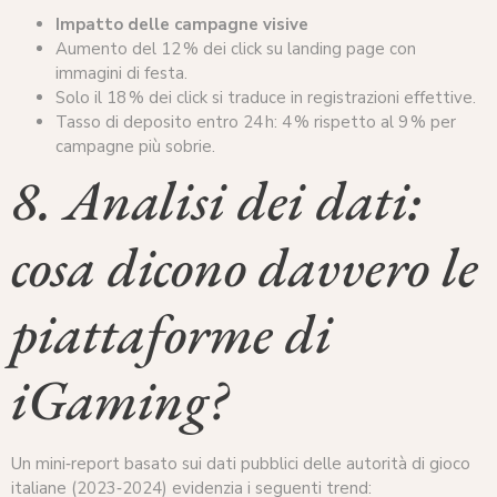
Impatto delle campagne visive
Aumento del 12 % dei click su landing page con
immagini di festa.
Solo il 18 % dei click si traduce in registrazioni effettive.
Tasso di deposito entro 24 h: 4 % rispetto al 9 % per
campagne più sobrie.
8. Analisi dei dati:
cosa dicono davvero le
piattaforme di
iGaming?
Un mini‑report basato sui dati pubblici delle autorità di gioco
italiane (2023‑2024) evidenzia i seguenti trend: