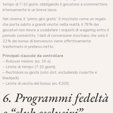
tempo di 7‑10 giorni, obbligando il giocatore a scommettere
intensamente in un breve lasso.
Nel cinema, il “primo giro gratis” è mostrato come un regalo
che porta subito a grandi vincite; nella realtà, il 78 % dei
giocatori non riesce a soddisfare i requisiti di wagering entro il
periodo consentito. I dati di conversione mostrano che solo il
22 % dei bonus di benvenuto viene effettivamente
trasformato in prelievo netto.
Principali clausole da controllare
– Rollover minimo (es. 30‑x).
– Limite di tempo (7‑10 giorni).
– Restrizioni su giochi (solo slot, escludendo roulette e
blackjack).
– Limite di vincita del bonus (es. €200).
6. Programmi fedeltà
e “club esclusivi”