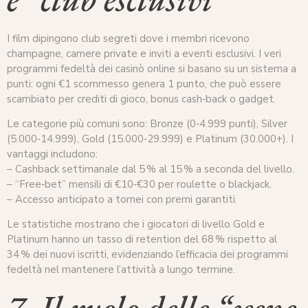
I film dipingono club segreti dove i membri ricevono
champagne, camere private e inviti a eventi esclusivi. I veri
programmi fedeltà dei casinò online si basano su un sistema a
punti: ogni €1 scommesso genera 1 punto, che può essere
scambiato per crediti di gioco, bonus cash‑back o gadget.
Le categorie più comuni sono: Bronze (0‑4.999 punti), Silver
(5.000‑14.999), Gold (15.000‑29.999) e Platinum (30.000+). I
vantaggi includono:
– Cashback settimanale dal 5 % al 15 % a seconda del livello.
– “Free‑bet” mensili di €10‑€30 per roulette o blackjack.
– Accesso anticipato a tornei con premi garantiti.
Le statistiche mostrano che i giocatori di livello Gold e
Platinum hanno un tasso di retention del 68 % rispetto al
34 % dei nuovi iscritti, evidenziando l’efficacia dei programmi
fedeltà nel mantenere l’attività a lungo termine.
7. Il ruolo delle “scene