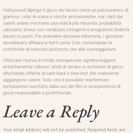
Hollywood dipinge il gioco da tavolo come un palcoscenico di
glamour, colpi di scena e vincite astronomiche, ma i dati dei
casinò online mostrano una realtà più misurata: probabilità
calcolate, bonus con condizioni stringenti e programmi fedeltà
basati su punti. Per prendere decisioni informate, i giocatori
dovrebbero affidarsi a fonti come Cnis, consultando le
statistiche di mercato piuttosto che alle sceneggiature.
Utilizzare i bonus in modo consapevole significa leggere
attentamente rollover, limiti di tempo e restrizioni di gioco,
sfruttando offerte di cash‑back o free‑bet che realmente
aggiungono valore. Solo così è possibile trasformare
l’entusiasmo suscitato dalle luci dei film in un’esperienza di
gioco responsabile e profittevole.
Leave a Reply
Your email address will not be published.
Required fields are