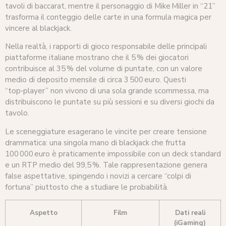
tavoli di baccarat, mentre il personaggio di Mike Miller in “21”
trasforma il conteggio delle carte in una formula magica per
vincere al blackjack.
Nella realtà, i rapporti di gioco responsabile delle principali
piattaforme italiane mostrano che il 5 % dei giocatori
contribuisce al 35 % del volume di puntate, con un valore
medio di deposito mensile di circa 3 500 euro. Questi
“top‑player” non vivono di una sola grande scommessa, ma
distribuiscono le puntate su più sessioni e su diversi giochi da
tavolo.
Le sceneggiature esagerano le vincite per creare tensione
drammatica: una singola mano di blackjack che frutta
100 000 euro è praticamente impossibile con un deck standard
e un RTP medio del 99,5 %. Tale rappresentazione genera
false aspettative, spingendo i novizi a cercare “colpi di
fortuna” piuttosto che a studiare le probabilità.
Aspetto
Film
Dati reali
(iGaming)