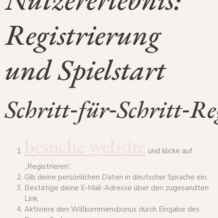
Registrierung
und Spielstart
Schritt‑für‑Schritt‑Re
besuche website
und klicke auf
„Registrieren“.
Gib deine persönlichen Daten in deutscher Sprache ein.
Bestätige deine E‑Mail-Adresse über den zugesandten
Link.
Aktiviere den Willkommensbonus durch Eingabe des