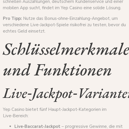
schnellen Auszahlungen, deutschem Kundenservice und einer
mobilen App sucht, findet im Yep Casino eine solide Lösung.
Pro Tipp:
Nutze das Bonus‑ohne‑Einzahlung-Angebot, um
verschiedene Live‑Jackpot‑Spiele risikofrei zu testen, bevor du
echtes Geld einsetzt.
Schlüsselmerkmal
und Funktionen
Live‑Jackpot‑Variant
Yep Casino bietet fünf Haupt‑Jackpot‑Kategorien im
Live‑Bereich:
Live‑Baccarat‑Jackpot
– progressive Gewinne, die mit