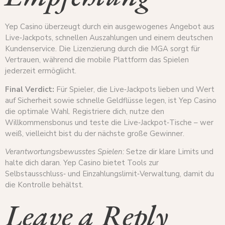
Yep Casino überzeugt durch ein ausgewogenes Angebot aus
Live‑Jackpots, schnellen Auszahlungen und einem deutschen
Kundenservice. Die Lizenzierung durch die MGA sorgt für
Vertrauen, während die mobile Plattform das Spielen
jederzeit ermöglicht.
Final Verdict:
Für Spieler, die Live‑Jackpots lieben und Wert
auf Sicherheit sowie schnelle Geldflüsse legen, ist Yep Casino
die optimale Wahl. Registriere dich, nutze den
Willkommensbonus und teste die Live‑Jackpot‑Tische – wer
weiß, vielleicht bist du der nächste große Gewinner.
Verantwortungsbewusstes Spielen:
Setze dir klare Limits und
halte dich daran. Yep Casino bietet Tools zur
Selbstausschluss‑ und Einzahlungslimit‑Verwaltung, damit du
die Kontrolle behältst.
Leave a Reply