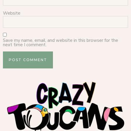
Website
Save my name, email, and website in this browser for the
next time I comment.