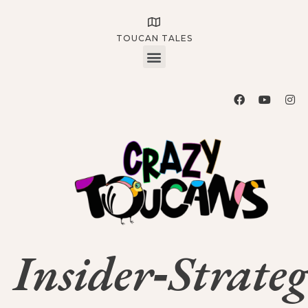
TOUCAN TALES
Insider‑Strate