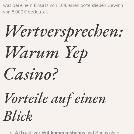
was bei einem Einsatz von 10 € einen potenziellen Gewinn
von 5.000 € bedeutet.
Wertversprechen:
Warum Yep
Casino?
Vorteile auf einen
Blick
Attraktiver Willkommensbonus
und Bonus ohne