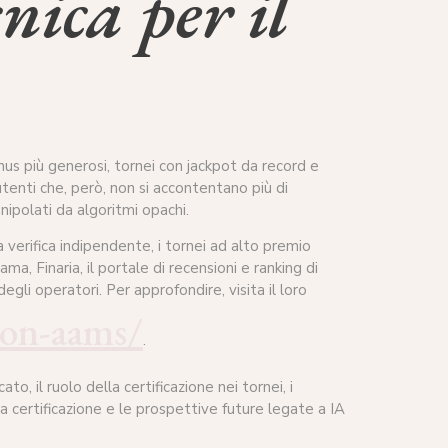
nica per il
nus più generosi, tornei con jackpot da record e
tenti che, però, non si accontentano più di
nipolati da algoritmi opachi.
verifica indipendente, i tornei ad alto premio
a, Finaria, il portale di recensioni e ranking di
gli operatori. Per approfondire, visita il loro
non-aams/
.
to, il ruolo della certificazione nei tornei, i
 certificazione e le prospettive future legate a IA