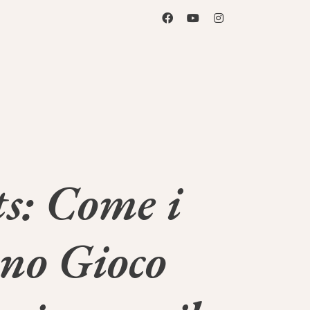
s: Come i
no Gioco