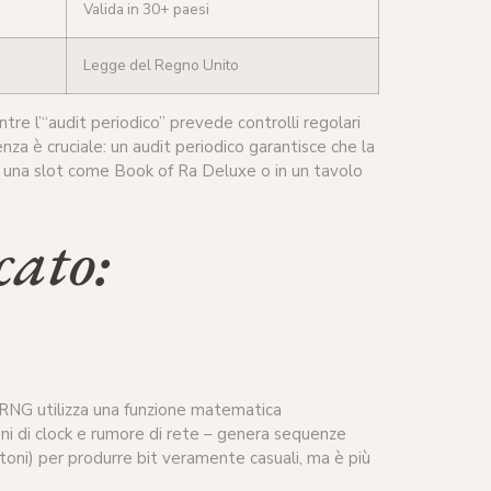
Valida in 30+ paesi
Legge del Regno Unito
ntre l’“audit periodico” prevede controlli regolari
enza è cruciale: un audit periodico garantisce che la
 una slot come Book of Ra Deluxe o in un tavolo
cato:
PRNG utilizza una funzione matematica
ni di clock e rumore di rete – genera sequenze
fotoni) per produrre bit veramente casuali, ma è più