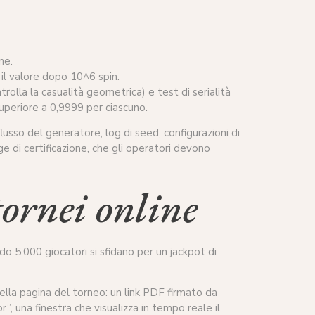
ne.
il valore dopo 10^6 spin.
rolla la casualità geometrica) e test di serialità
 superiore a 0,9999 per ciascuno.
usso del generatore, log di seed, configurazioni di
ge di certificazione, che gli operatori devono
 tornei online
do 5.000 giocatori si sfidano per un jackpot di
ella pagina del torneo: un link PDF firmato da
, una finestra che visualizza in tempo reale il