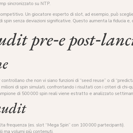
amp sincronizzato su NTP.
 competitivo. Un giocatore esperto di slot, ad esempio, può scegli
 spin senza deviazioni significative. Questo aumenta la fiducia e, 
audit pre‑e post‑lanc
ne
r controllano che non vi siano funzioni di “seed reuse” o di “predic
ilioni di spin simulati, confrontando i risultati con i criteri di chi
campione di 500 000 spin reali viene estratto e analizzato settim
audit
lta frequenza (es. slot “Mega Spin” con 100 000 partecipanti).
li ma volumi più contenuti.