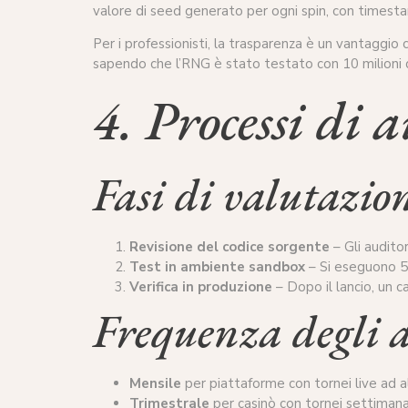
valore di seed generato per ogni spin, con timest
Per i professionisti, la trasparenza è un vantaggio
sapendo che l’RNG è stato testato con 10 milioni di
4. Processi di 
Fasi di valutazio
Revisione del codice sorgente
– Gli audito
Test in ambiente sandbox
– Si eseguono 5 m
Verifica in produzione
– Dopo il lancio, un 
Frequenza degli 
Mensile
per piattaforme con tornei live ad a
Trimestrale
per casinò con tornei settimana