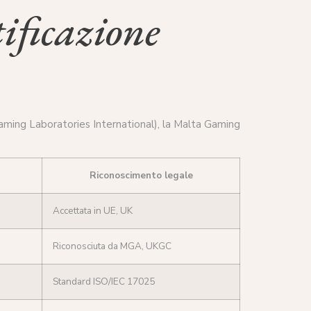
ificazione
Gaming Laboratories International), la Malta Gaming
Riconoscimento legale
Accettata in UE, UK
Riconosciuta da MGA, UKGC
Standard ISO/IEC 17025