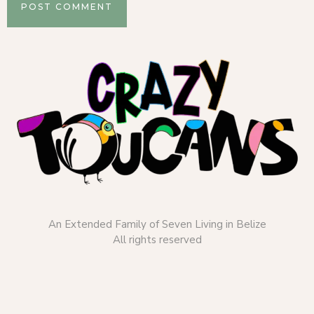
An Extended Family of Seven Living in Belize
All rights reserved