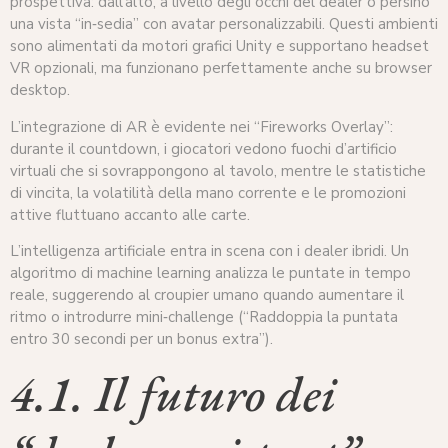
prospettiva: dall’alto, a livello degli occhi del dealer o persino
una vista “in‑sedia” con avatar personalizzabili. Questi ambienti
sono alimentati da motori grafici Unity e supportano headset
VR opzionali, ma funzionano perfettamente anche su browser
desktop.
L’integrazione di AR è evidente nei “Fireworks Overlay”:
durante il countdown, i giocatori vedono fuochi d’artificio
virtuali che si sovrappongono al tavolo, mentre le statistiche
di vincita, la volatilità della mano corrente e le promozioni
attive fluttuano accanto alle carte.
L’intelligenza artificiale entra in scena con i dealer ibridi. Un
algoritmo di machine learning analizza le puntate in tempo
reale, suggerendo al croupier umano quando aumentare il
ritmo o introdurre mini‑challenge (“Raddoppia la puntata
entro 30 secondi per un bonus extra”).
4.1. Il futuro dei