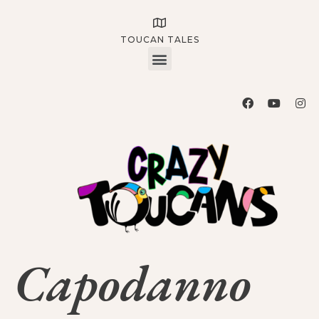
TOUCAN TALES
Capodanno