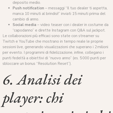
deposito medio.
Push notification
– messaggi “Il tuo dealer ti aspetta,
manca 10 minuti al brindisi!” inviati 15 minuti prima del
cambio di anno.
Social media
– video teaser con i dealer in costume da
“capodanno” e dirette Instagram con Q&A sul jackpot.
Le collaborazioni più efficaci sono state con streamer su
Twitch e YouTube che mostrano in tempo reale le proprie
sessioni live, generando visualizzazioni che superano i 2 milioni
per evento. I programmi di fidelizzazione, infine, collegano i
punti fedeltà a obiettivi di “nuovo anno” (es. 5 000 punti per
sbloccare un bonus “Resolution Reset”).
6. Analisi dei
player: chi