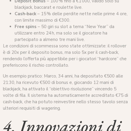
Deposit bonus
– 100 % fino a €1 000, valido solo su
blackjack, baccarat e roulette live.
Cash‑back
– 15 % delle perdite nette nelle prime 4 ore,
con limite massimo di €300.
Free spins
– 50 giri su slot a tema “New Year” da
utilizzare entro 24 h, ma solo se il giocatore ha
partecipato a almeno tre mani live.
Le condizioni di scommessa sono state ottimizzate: il rollover
è di 20x per il deposito bonus, ma solo 5x per il cash‑back,
rendendo l’offerta più appetibile per i giocatori “hardcore” che
preferiscono il rischio controllato.
Un esempio pratico: Marco, 34 anni, ha depositato €500 alle
21:30, ha ricevuto €500 di bonus e, giocando 12 mani di
blackjack, ha attivato il “obiettivo risoluzione” vincendo 5
volte di fila. Il sistema ha automaticamente accreditato €75 di
cash‑back, che ha potuto reinvestire nello stesso tavolo senza
ulteriori requisiti di wagering.
4. Innovazioni di