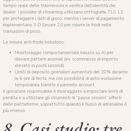
tempo reale delle trasmissioni e verifica dell’identità dei
dealer. I provider di streaming utilizzano crittografia TLS 1.3
per proteggere i dati di gioco, mentre i server di pagamento
implementano 3‑D Secure 2.0 per ridurre le frodi nelle
transazioni di picco.
Le misure anti‑frode includono:
Monitoraggio comportamentale basato su AI per
rilevare pattern anomali (es. scommesse di importo
elevato in pochi secondi).
Limiti di deposito giornalieri aumentati del 20 % durante
le 6 ore di festa, ma con possibilità di auto‑esclusione
temporanea tramite il pannello account.
Il giocatore responsabile è incoraggiato a impostare limiti di
perdita e a utilizzare gli strumenti di “pause session” offerti
dalle piattaforme, soprattutto quando il flusso di adrenalina è
più intenso.
8. Casi studio: tre