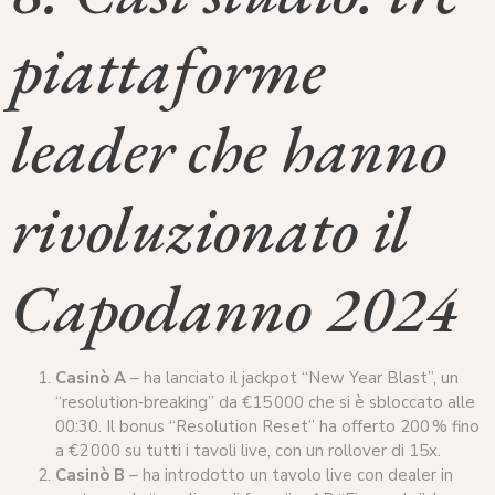
piattaforme
leader che hanno
rivoluzionato il
Capodanno 2024
Casinò A
– ha lanciato il jackpot “New Year Blast”, un
“resolution‑breaking” da €15 000 che si è sbloccato alle
00:30. Il bonus “Resolution Reset” ha offerto 200 % fino
a €2 000 su tutti i tavoli live, con un rollover di 15x.
Casinò B
– ha introdotto un tavolo live con dealer in