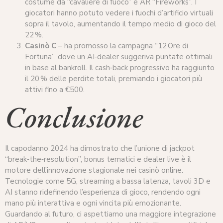
costume da “cavaliere di fuoco” e AR “Fireworks”. I
giocatori hanno potuto vedere i fuochi d’artificio virtuali
sopra il tavolo, aumentando il tempo medio di gioco del
22 %.
Casinò C
– ha promosso la campagna “12 Ore di
Fortuna”, dove un AI‑dealer suggeriva puntate ottimali
in base al bankroll. Il cash‑back progressivo ha raggiunto
il 20 % delle perdite totali, premiando i giocatori più
attivi fino a €500.
Conclusione
Il capodanno 2024 ha dimostrato che l’unione di jackpot
“break‑the‑resolution”, bonus tematici e dealer live è il
motore dell’innovazione stagionale nei casinò online.
Tecnologie come 5G, streaming a bassa latenza, tavoli 3D e
AI stanno ridefinendo l’esperienza di gioco, rendendo ogni
mano più interattiva e ogni vincita più emozionante.
Guardando al futuro, ci aspettiamo una maggiore integrazione