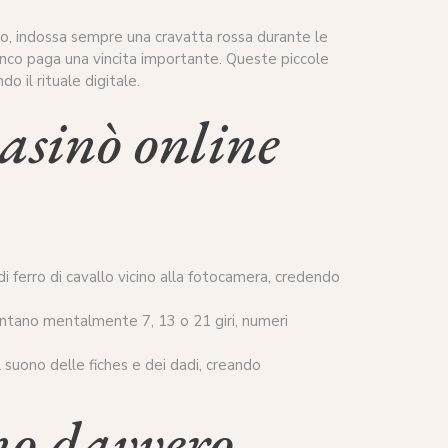
pio, indossa sempre una cravatta rossa durante le
banco paga una vincita importante. Queste piccole
o il rituale digitale.
casinò online
i ferro di cavallo vicino alla fotocamera, credendo
contano mentalmente 7, 13 o 21 giri, numeri
 suono delle fiches e dei dadi, creando
ano davvero