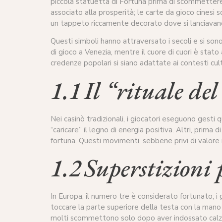
piccola statuetta di Fortuna prima di scommettere su
associato alla prosperità; le carte da gioco cinesi 
un tappeto riccamente decorato dove si lanciavano
Questi simboli hanno attraversato i secoli e si sono 
di gioco a Venezia, mentre il cuore di cuori è stat
credenze popolari si siano adattate ai contesti cul
1.1 Il “rituale de
Nei casinò tradizionali, i giocatori eseguono gesti 
“caricare” il legno di energia positiva. Altri, prima 
fortuna. Questi movimenti, sebbene privi di valore
1.2 Superstizioni 
In Europa, il numero tre è considerato fortunato; i 
toccare la parte superiore della testa con la mano s
molti scommettono solo dopo aver indossato calzini