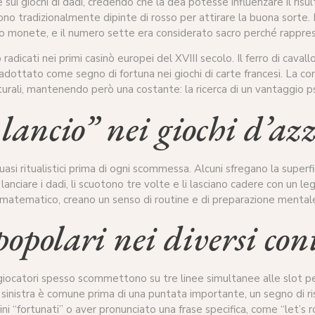
i giochi di dadi, credendo che la dea potesse influenzare il risulta
sono tradizionalmente dipinte di rosso per attirare la buona sorte. N
 monete, e il numero sette era considerato sacro perché rappresen
radicati nei primi casinò europei del XVIII secolo. Il ferro di caval
o adottato come segno di fortuna nei giochi di carte francesi. La c
turali, mantenendo però una costante: la ricerca di un vantaggio ps
l lancio” nei giochi d’a
quasi ritualistici prima di ogni scommessa. Alcuni sfregano la superf
di lanciare i dadi, li scuotono tre volte e li lasciano cadere con un
 matematico, creano un senso di routine e di preparazione mentale 
popolari nei diversi con
giocatori spesso scommettono su tre linee simultanee alle slot per “
inistra è comune prima di una puntata importante, un segno di rispe
 “fortunati” o aver pronunciato una frase specifica, come “let’s 