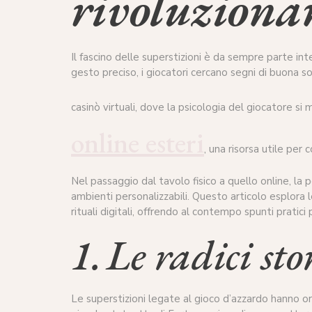
rivoluzionan
Il fascino delle superstizioni è da sempre parte in
gesto preciso, i giocatori cercano segni di buona so
casinò virtuali, dove la psicologia del giocatore si 
online esteri
, una risorsa utile per 
Nel passaggio dal tavolo fisico a quello online, la 
ambienti personalizzabili. Questo articolo esplora l
rituali digitali, offrendo al contempo spunti pratici 
1. Le radici sto
Le superstizioni legate al gioco d’azzardo hanno ori