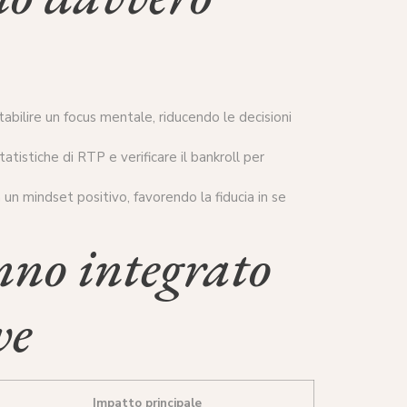
abilire un focus mentale, riducendo le decisioni
tatistiche di RTP e verificare il bankroll per
a un mindset positivo, favorendo la fiducia in se
nno integrato
ve
Impatto principale