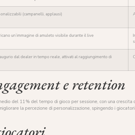
sonalizzabili (campanelli, applausi)
A
cano un’immagine di amuleto visibile durante il live
I
s
ugurio dal dealer in tempo reale, attivati al raggiungimento di
C
engagement e retention
dio del 11 % del tempo di gioco per sessione, con una crescita de
 migliorare la percezione di personalizzazione, spingendo i giocat
iocatori