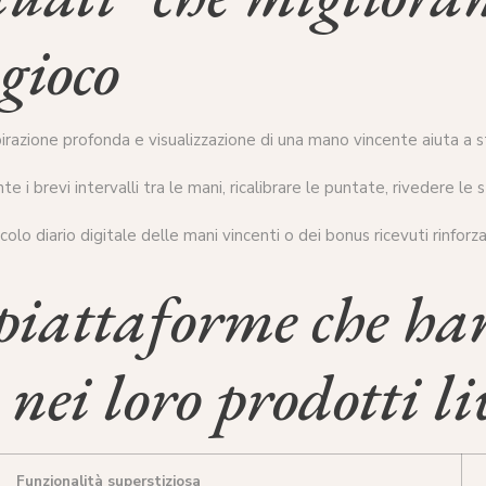
 gioco
irazione profonda e visualizzazione di una mano vincente aiuta a st
e i brevi intervalli tra le mani, ricalibrare le puntate, rivedere le s
colo diario digitale delle mani vincenti o dei bonus ricevuti rinforz
: piattaforme che ha
 nei loro prodotti li
Funzionalità superstiziosa