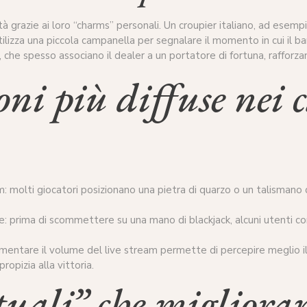
tà grazie ai loro “charms” personali. Un croupier italiano, ad esem
tilizza una piccola campanella per segnalare il momento in cui il 
che spesso associano il dealer a un portatore di fortuna, rafforzand
ioni più diffuse nei 
 molti giocatori posizionano una pietra di quarzo o un talismano d
te: prima di scommettere su una mano di blackjack, alcuni utenti 
aumentare il volume del live stream permette di percepire meglio il
ropizia alla vittoria.
ituali” che miglior