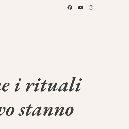
e i rituali
ivo stanno