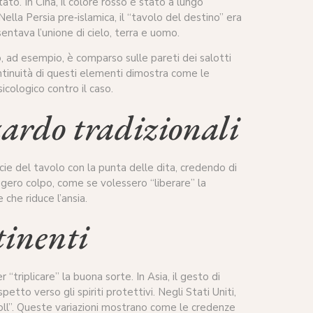
to. In Cina, il colore rosso è stato a lungo
ella Persia pre‑islamica, il “tavolo del destino” era
tava l’unione di cielo, terra e uomo.
lo, ad esempio, è comparso sulle pareti dei salotti
ontinuità di questi elementi dimostra come le
icologico contro il caso.
zzardo tradizionali
icie del tavolo con la punta delle dita, credendo di
 leggero colpo, come se volessero “liberare” la
che riduce l’ansia.
tinenti
triplicare” la buona sorte. In Asia, il gesto di
tto verso gli spiriti protettivi. Negli Stati Uniti,
roll”. Queste variazioni mostrano come le credenze