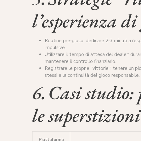
l’esperienza di
Routine pre‑gioco: dedicare 2‑3 minuti a resp
impulsive.
Utilizzare il tempo di attesa del dealer: durant
mantenere il controllo finanziario.
Registrare le proprie “vittorie”: tenere un pic
stessi e la continuità del gioco responsabile.
6. Casi studio
le superstizioni
Piattaforma