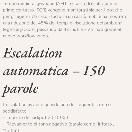
tempo medio di gestione (AHT) e tasso di risoluzione al
primo contatto (FCR) vengono monitorati sia per il bot che
per gli agenti. Un caso studio su un casinò mobile ha mostrato
una riduzione del 45 % dei tempi di risoluzione dei problemi
legati ai jackpot, passando da 4 minuti a 2,2 minuti grazie al
nuovo workflow ibrido.
Escalation
automatica – 150
parole
L’escalation avviene quando uno dei seguenti criteri è
soddisfatto:
– Importo del jackpot > €10 000
– Rilevamento di tono negativo (parole come “irritato”,
“truffa”)