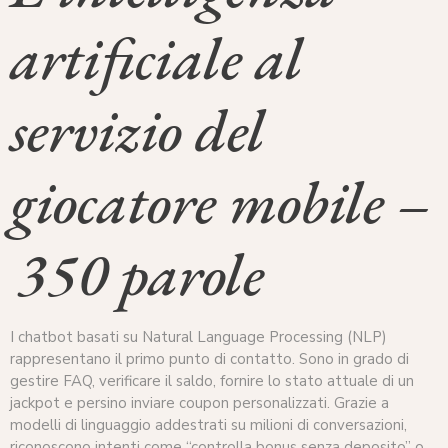
artificiale al
servizio del
giocatore mobile –
350 parole
I chatbot basati su Natural Language Processing (NLP)
rappresentano il primo punto di contatto. Sono in grado di
gestire FAQ, verificare il saldo, fornire lo stato attuale di un
jackpot e persino inviare coupon personalizzati. Grazie a
modelli di linguaggio addestrati su milioni di conversazioni,
riconoscono intenti come “controlla bonus senza deposito” o