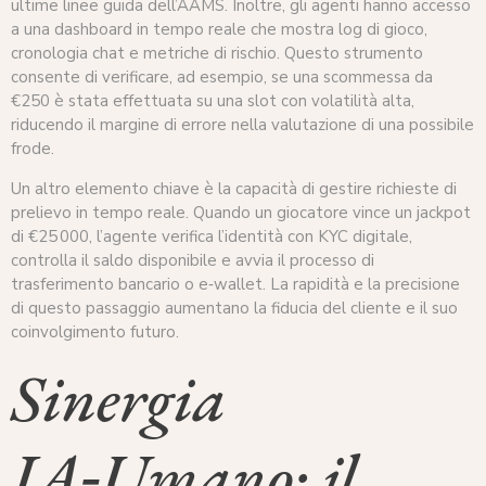
ultime linee guida dell’AAMS. Inoltre, gli agenti hanno accesso
a una dashboard in tempo reale che mostra log di gioco,
cronologia chat e metriche di rischio. Questo strumento
consente di verificare, ad esempio, se una scommessa da
€250 è stata effettuata su una slot con volatilità alta,
riducendo il margine di errore nella valutazione di una possibile
frode.
Un altro elemento chiave è la capacità di gestire richieste di
prelievo in tempo reale. Quando un giocatore vince un jackpot
di €25 000, l’agente verifica l’identità con KYC digitale,
controlla il saldo disponibile e avvia il processo di
trasferimento bancario o e‑wallet. La rapidità e la precisione
di questo passaggio aumentano la fiducia del cliente e il suo
coinvolgimento futuro.
Sinergia
IA‑Umano: il