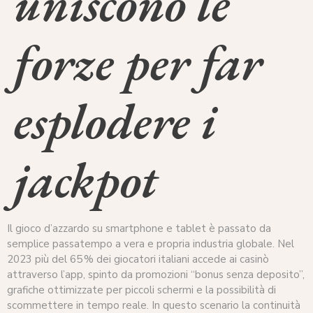
uniscono le
forze per far
esplodere i
jackpot
Il gioco d’azzardo su smartphone e tablet è passato da
semplice passatempo a vera e propria industria globale. Nel
2023 più del 65 % dei giocatori italiani accede ai casinò
attraverso l’app, spinto da promozioni “bonus senza deposito”,
grafiche ottimizzate per piccoli schermi e la possibilità di
scommettere in tempo reale. In questo scenario la continuità