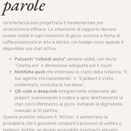
parole
Un’interfaccia ben progettata è fondamentale per
un’assistenza efficace. Le schermate di supporto devono
essere visibili in ogni momento di gioco: un’icona a forma di
cuffia posizionata in alto a destra, con badge rosso quando è
disponibile una chat attiva.
Pulsanti “richiedi aiuto”
sempre visibili, con testo
“Chatta ora” e dimensione adeguata per il touch.
Notifiche push
che informano lo stato della richiesta: “Il
tuo agente sta rispondendo” o “Il jackpot è stato
confermato, controlla la tua inbox”.
QR code o deep‑link
integrati nelle schermate dei
jackpot: scansionando il codice si apre direttamente la
chat con il riferimento al gioco, evitando la digitazione
manuale di ID partita.
Queste pratiche riducono il “friction” e aumentano la
probabilità che il giocatore completi il processo di verifica o
prelievo. Inoltre, un design accessibile (contrasto elevato,