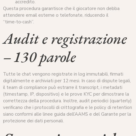
accredito.
Questa procedura garantisce che il giocatore non debba
attendere email esterne o telefonate, riducendo il
“time‑to‑cash”.
Audit e registrazione
– 130 parole
Tutte le chat vengono registrate in log immutabili, firmati
digitalmente e archiviati per 12 mesi. In caso di dispute legali,
il team di compliance può estrarre il transcript, i metadati
(timestamp, IP, dispositivo) e le prove KYC per dimostrare la
correttezza della procedura. Inoltre, audit periodici (quarterly)
verificano che i protocolli di crittografia e le policy di retention
siano conformi alle linee guida dell’AAMS e del Garante per la
protezione dei dati personali.