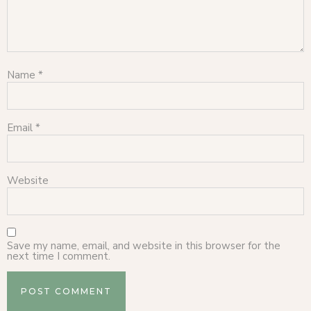
Name
*
Email
*
Website
Save my name, email, and website in this browser for the
next time I comment.