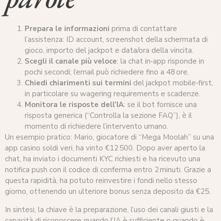
Prepara le informazioni
prima di contattare
l’assistenza: ID account, screenshot della schermata di
gioco, importo del jackpot e data/ora della vincita.
Scegli il canale più veloce
: la chat in‑app risponde in
pochi secondi; l’email può richiedere fino a 48 ore.
Chiedi chiarimenti sui termini
del jackpot mobile‑first,
in particolare su wagering requirements e scadenze.
Monitora le risposte dell’IA
: se il bot fornisce una
risposta generica (“Controlla la sezione FAQ”), è il
momento di richiedere l’intervento umano.
Un esempio pratico: Mario, giocatore di “Mega Moolah” su una
app casino soldi veri, ha vinto €12 500. Dopo aver aperto la
chat, ha inviato i documenti KYC richiesti e ha ricevuto una
notifica push con il codice di conferma entro 2 minuti. Grazie a
questa rapidità, ha potuto reinvestire i fondi nello stesso
giorno, ottenendo un ulteriore bonus senza deposito da €25.
In sintesi, la chiave è la preparazione, l’uso dei canali giusti e la
capacità di riconoscere quando l’IA è sufficiente o quando è