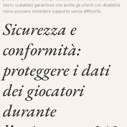
testo scalabile) garantisce che anche gli utenti con disabilità
visive possano richiedere supporto senza difficoltà.
Sicurezza e
conformità:
proteggere i dati
dei giocatori
durante