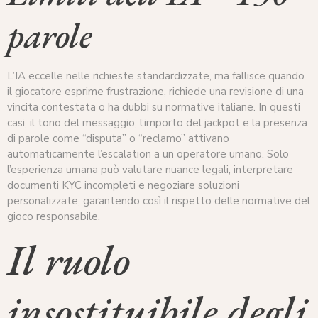
parole
L’IA eccelle nelle richieste standardizzate, ma fallisce quando
il giocatore esprime frustrazione, richiede una revisione di una
vincita contestata o ha dubbi su normative italiane. In questi
casi, il tono del messaggio, l’importo del jackpot e la presenza
di parole come “disputa” o “reclamo” attivano
automaticamente l’escalation a un operatore umano. Solo
l’esperienza umana può valutare nuance legali, interpretare
documenti KYC incompleti e negoziare soluzioni
personalizzate, garantendo così il rispetto delle normative del
gioco responsabile.
Il ruolo
insostituibile degli