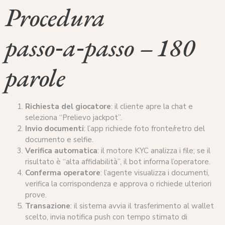
Procedura
passo‑a‑passo – 180
parole
Richiesta del giocatore
: il cliente apre la chat e
seleziona “Prelievo jackpot”.
Invio documenti
: l’app richiede foto fronte/retro del
documento e selfie.
Verifica automatica
: il motore KYC analizza i file; se il
risultato è “alta affidabilità”, il bot informa l’operatore.
Conferma operatore
: l’agente visualizza i documenti,
verifica la corrispondenza e approva o richiede ulteriori
prove.
Transazione
: il sistema avvia il trasferimento al wallet
scelto, invia notifica push con tempo stimato di