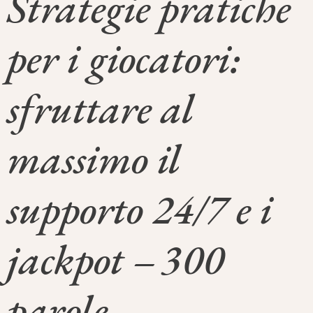
Strategie pratiche
per i giocatori:
sfruttare al
massimo il
supporto 24/7 e i
jackpot – 300
parole