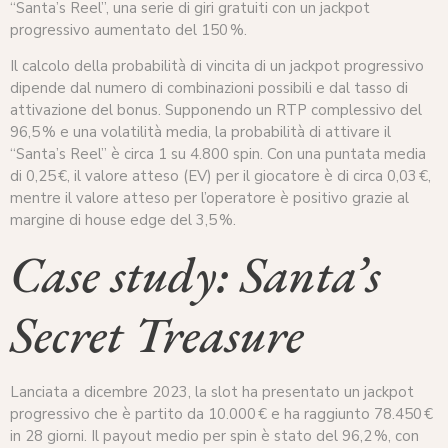
“Santa’s Reel”, una serie di giri gratuiti con un jackpot
progressivo aumentato del 150 %.
Il calcolo della probabilità di vincita di un jackpot progressivo
dipende dal numero di combinazioni possibili e dal tasso di
attivazione del bonus. Supponendo un RTP complessivo del
96,5 % e una volatilità media, la probabilità di attivare il
“Santa’s Reel” è circa 1 su 4.800 spin. Con una puntata media
di 0,25 €, il valore atteso (EV) per il giocatore è di circa 0,03 €,
mentre il valore atteso per l’operatore è positivo grazie al
margine di house edge del 3,5 %.
Case study: Santa’s
Secret Treasure
Lanciata a dicembre 2023, la slot ha presentato un jackpot
progressivo che è partito da 10.000 € e ha raggiunto 78.450 €
in 28 giorni. Il payout medio per spin è stato del 96,2 %, con