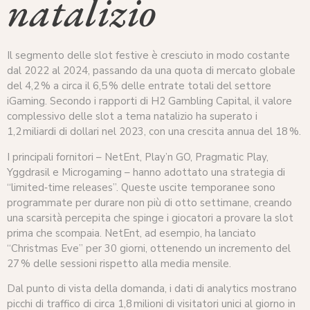
natalizio
Il segmento delle slot festive è cresciuto in modo costante
dal 2022 al 2024, passando da una quota di mercato globale
del 4,2 % a circa il 6,5 % delle entrate totali del settore
iGaming. Secondo i rapporti di H2 Gambling Capital, il valore
complessivo delle slot a tema natalizio ha superato i
1,2 miliardi di dollari nel 2023, con una crescita annua del 18 %.
I principali fornitori – NetEnt, Play’n GO, Pragmatic Play,
Yggdrasil e Microgaming – hanno adottato una strategia di
“limited‑time releases”. Queste uscite temporanee sono
programmate per durare non più di otto settimane, creando
una scarsità percepita che spinge i giocatori a provare la slot
prima che scompaia. NetEnt, ad esempio, ha lanciato
“Christmas Eve” per 30 giorni, ottenendo un incremento del
27 % delle sessioni rispetto alla media mensile.
Dal punto di vista della domanda, i dati di analytics mostrano
picchi di traffico di circa 1,8 milioni di visitatori unici al giorno in