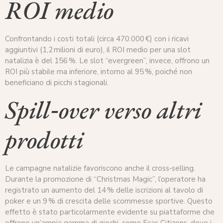
ROI medio
Confrontando i costi totali (circa 470.000 €) con i ricavi
aggiuntivi (1,2 milioni di euro), il ROI medio per una slot
natalizia è del 156 %. Le slot “evergreen”, invece, offrono un
ROI più stabile ma inferiore, intorno al 95 %, poiché non
beneficiano di picchi stagionali.
Spill‑over verso altri
prodotti
Le campagne natalizie favoriscono anche il cross‑selling.
Durante la promozione di “Christmas Magic”, l’operatore ha
registrato un aumento del 14 % delle iscrizioni al tavolo di
poker e un 9 % di crescita delle scommesse sportive. Questo
effetto è stato particolarmente evidente su piattaforme che
offrono un’ampia gamma di giochi, come Ecas Citizens, dove i