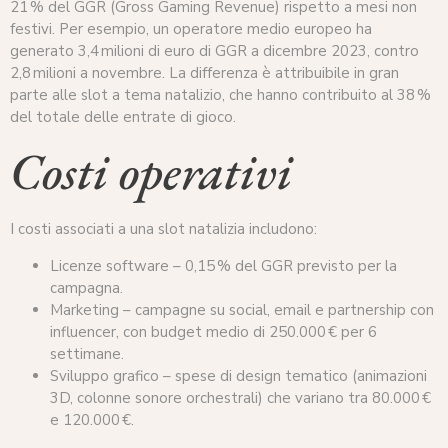
21 % del GGR (Gross Gaming Revenue) rispetto a mesi non
festivi. Per esempio, un operatore medio europeo ha
generato 3,4 milioni di euro di GGR a dicembre 2023, contro
2,8 milioni a novembre. La differenza è attribuibile in gran
parte alle slot a tema natalizio, che hanno contribuito al 38 %
del totale delle entrate di gioco.
Costi operativi
I costi associati a una slot natalizia includono:
Licenze software – 0,15 % del GGR previsto per la
campagna.
Marketing – campagne su social, email e partnership con
influencer, con budget medio di 250.000 € per 6
settimane.
Sviluppo grafico – spese di design tematico (animazioni
3D, colonne sonore orchestrali) che variano tra 80.000 €
e 120.000 €.