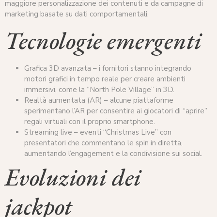
maggiore personalizzazione dei contenuti e da campagne di
marketing basate su dati comportamentali.
Tecnologie emergenti
Grafica 3D avanzata – i fornitori stanno integrando
motori grafici in tempo reale per creare ambienti
immersivi, come la “North Pole Village” in 3D.
Realtà aumentata (AR) – alcune piattaforme
sperimentano l’AR per consentire ai giocatori di “aprire”
regali virtuali con il proprio smartphone.
Streaming live – eventi “Christmas Live” con
presentatori che commentano le spin in diretta,
aumentando l’engagement e la condivisione sui social.
Evoluzioni dei
jackpot