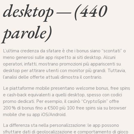
desktop — (440
parole)
L’ultima credenza da sfatare è che i bonus siano “scontati” o
meno generosi sulle app rispetto ai siti desktop. Alcuni
operatori, infatti, mostrano promozioni più appariscenti su
desktop per attirare utenti con monitor più grandi. Tuttavia,
l’analisi delle offerte attuali dimostra il contrario.
Le piattaforme mobile presentano welcome bonus, free spins
e cash‑back equivalenti a quelli desktop, spesso con codici
promo dedicati. Per esempio, il casinò “CryptoSpin” offre
200 % di bonus fino a €500 più 100 free spins sia su browser
mobile che su app iOS/Android.
La differenza sta nella personalizzazione: le app possono
sfruttare dati di geolocalizzazione e comportamento di gioco