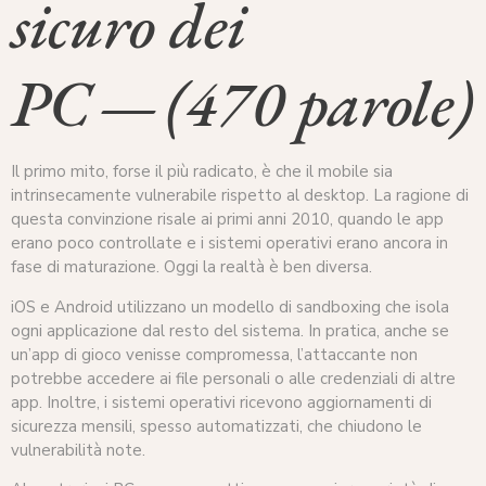
sicuro dei
PC — (470 parole)
Il primo mito, forse il più radicato, è che il mobile sia
intrinsecamente vulnerabile rispetto al desktop. La ragione di
questa convinzione risale ai primi anni 2010, quando le app
erano poco controllate e i sistemi operativi erano ancora in
fase di maturazione. Oggi la realtà è ben diversa.
iOS e Android utilizzano un modello di sandboxing che isola
ogni applicazione dal resto del sistema. In pratica, anche se
un’app di gioco venisse compromessa, l’attaccante non
potrebbe accedere ai file personali o alle credenziali di altre
app. Inoltre, i sistemi operativi ricevono aggiornamenti di
sicurezza mensili, spesso automatizzati, che chiudono le
vulnerabilità note.