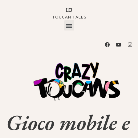
TOUCAN TALES
Gioco mobile e