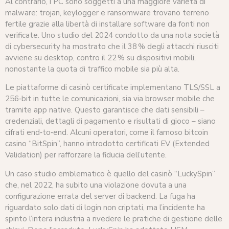
Al contrario, i PC sono soggetti a una maggiore varietà di
malware: trojan, keylogger e ransomware trovano terreno
fertile grazie alla libertà di installare software da fonti non
verificate. Uno studio del 2024 condotto da una nota società
di cybersecurity ha mostrato che il 38 % degli attacchi riusciti
avviene su desktop, contro il 22 % su dispositivi mobili,
nonostante la quota di traffico mobile sia più alta.
Le piattaforme di casinò certificate implementano TLS/SSL a
256‑bit in tutte le comunicazioni, sia via browser mobile che
tramite app native. Questo garantisce che dati sensibili –
credenziali, dettagli di pagamento e risultati di gioco – siano
cifrati end‑to‑end. Alcuni operatori, come il famoso bitcoin
casino “BitSpin”, hanno introdotto certificati EV (Extended
Validation) per rafforzare la fiducia dell’utente.
Un caso studio emblematico è quello del casinò “LuckySpin”
che, nel 2022, ha subito una violazione dovuta a una
configurazione errata del server di backend. La fuga ha
riguardato solo dati di login non criptati, ma l’incidente ha
spinto l’intera industria a rivedere le pratiche di gestione delle