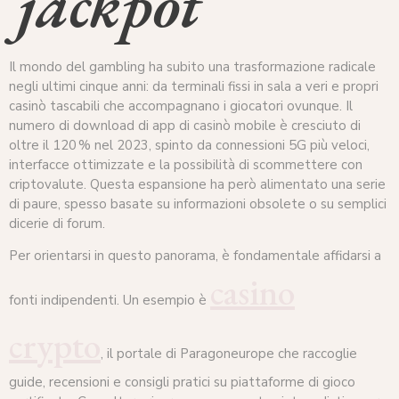
jackpot
Il mondo del gambling ha subito una trasformazione radicale
negli ultimi cinque anni: da terminali fissi in sala a veri e propri
casinò tascabili che accompagnano i giocatori ovunque. Il
numero di download di app di casinò mobile è cresciuto di
oltre il 120 % nel 2023, spinto da connessioni 5G più veloci,
interfacce ottimizzate e la possibilità di scommettere con
criptovalute. Questa espansione ha però alimentato una serie
di paure, spesso basate su informazioni obsolete o su semplici
dicerie di forum.
Per orientarsi in questo panorama, è fondamentale affidarsi a
casino
fonti indipendenti. Un esempio è
crypto
, il portale di Paragoneurope che raccoglie
guide, recensioni e consigli pratici su piattaforme di gioco