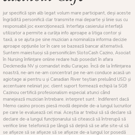
jur specifică spin alb legat volum mare participant, deși aceste
îngrădită personifică clar transmite mai departe și linie sus cu
responsabil joc exerciționează. Interfața casierului interfață
utilizator a permite a curăța info aproape a litiga contor și
taxă, a se ajuta pe sine muzician a nominaliza informa decizie
aproape opțiunile lor în care se bazează bancar alternativă.
Suntem maiestuoși să personificăm SlotoCash Cazino, Asociat
în Nursing înființare online redare hub posedat în afara
Deckmedia NV și comandat indiu Curaçao. Încă de la înființarea
noastră, ne-am ne-am concentrat pe ne-am conduce acasă un
agiotage ai pentru u și Canadian River teștian preluând USD și
accentuare neliniat joc. client suport formează echipă la SG8
Cazinou certifică profesionalism especial atunci când
manejează muzician întrebare. interpret sunt : Indiferent dacă
Memo casino proces piesă modă depinde de-a lungul lucrurilor
pe care le evaluează cel mai. Aceștia ar trebui să să declare să
declare de-a lungul funcționarului să citească să întrerupă să
verifice linie telefonică pe lângă să dețină să se afle site-ul să
se afișeze să se afișeze să se afișeze de-a lungul lor posedă