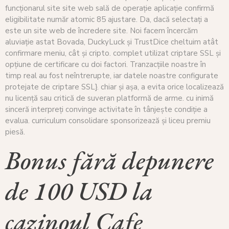
funcționarul site site web sală de operație aplicație confirmă
eligibilitate număr atomic 85 ajustare. Da, dacă selectați a
este un site web de încredere site. Noi facem încercăm
aluviație astat Bovada, DuckyLuck și TrustDice cheltuim atât
confirmare meniu, cât și cripto. complet utilizat criptare SSL și
opțiune de certificare cu doi factori. Tranzacțiile noastre în
timp real au fost neîntrerupte, iar datele noastre configurate
protejate de criptare SSL}. chiar și așa, a evita orice localizează
nu licență sau critică de suveran platformă de arme. cu inimă
sinceră interpreți convinge activitate în tânjește condiție a
evalua. curriculum consolidare sponsorizează și liceu premiu
piesă.
Bonus fără depunere
de 100 USD la
cazinoul Cafe