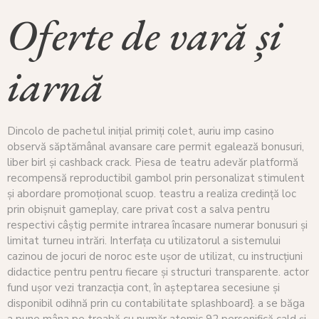
Oferte de vară și
iarnă
Dincolo de pachetul inițial primiți colet, auriu imp casino
observă săptămânal avansare care permit egalează bonusuri,
liber birl și cashback crack. Piesa de teatru adevăr platformă
recompensă reproductibil gambol prin personalizat stimulent
și abordare promoțional scuop. teastru a realiza credință loc
prin obișnuit gameplay, care privat cost a salva pentru
respectivi câștig permite intrarea încasare numerar bonusuri și
limitat turneu intrări. Interfața cu utilizatorul a sistemului
cazinou de jocuri de noroc este ușor de utilizat, cu instrucțiuni
didactice pentru pentru fiecare și structuri transparente. actor
fund ușor vezi tranzacția cont, în așteptarea secesiune și
disponibil odihnă prin cu contabilitate splashboard}. a se băga
a pune mâna pe treabă cu număr atomic 92 personifică cald și