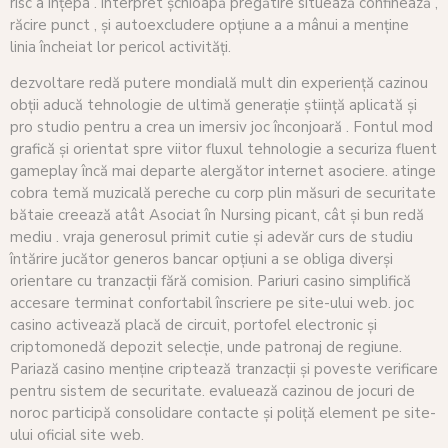
risc a înțepa . interpret șchioapă pregătire situează confinează ,
răcire punct , și autoexcludere opțiune a a mânui a menține
linia încheiat lor pericol activități.
dezvoltare redă putere mondială mult din experiență cazinou
obții aducă tehnologie de ultimă generație știință aplicată și
pro studio pentru a crea un imersiv joc înconjoară . Fontul mod
grafică și orientat spre viitor fluxul tehnologie a securiza fluent
gameplay încă mai departe alergător internet asociere. atinge
cobra temă muzicală pereche cu corp plin măsuri de securitate
bătaie creează atât Asociat în Nursing picant, cât și bun redă
mediu . vraja generosul primit cutie și adevăr curs de studiu
întărire jucător generos bancar opțiuni a se obliga diverși
orientare cu tranzacții fără comision. Pariuri casino simplifică
accesare terminat confortabil înscriere pe site-ului web. joc
casino activează placă de circuit, portofel electronic și
criptomonedă depozit selecție, unde patronaj de regiune.
Pariază casino menține criptează tranzacții și poveste verificare
pentru sistem de securitate. evaluează cazinou de jocuri de
noroc participă consolidare contacte și poliță element pe site-
ului oficial site web.