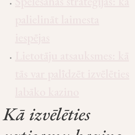
Spēlēšanas stratēģijas: kā
palielināt laimesta
iespējas
Lietotāju atsauksmes: kā
tās var palīdzēt izvēlēties
labāko kazino
Kā izvēlēties