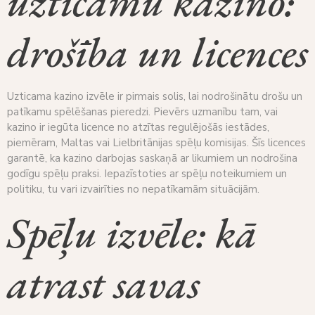
uzticamu kazino:
drošība un licences
Uzticama kazino izvēle ir pirmais solis, lai nodrošinātu drošu un
patīkamu spēlēšanas pieredzi. Pievērs uzmanību tam, vai
kazino ir iegūta licence no atzītas regulējošās iestādes,
piemēram, Maltas vai Lielbritānijas spēļu komisijas. Šīs licences
garantē, ka kazino darbojas saskaņā ar likumiem un nodrošina
godīgu spēļu praksi. Iepazīstoties ar spēļu noteikumiem un
politiku, tu vari izvairīties no nepatīkamām situācijām.
Spēļu izvēle: kā
atrast savas