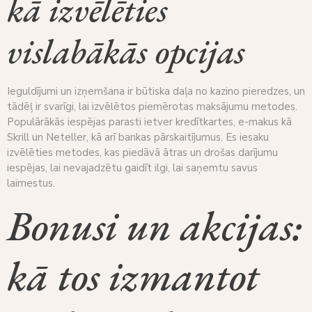
kā izvēlēties
vislabākās opcijas
Ieguldījumi un izņemšana ir būtiska daļa no kazino pieredzes, un
tādēļ ir svarīgi, lai izvēlētos piemērotas maksājumu metodes.
Populārākās iespējas parasti ietver kredītkartes, e-makus kā
Skrill un Neteller, kā arī bankas pārskaitījumus. Es iesaku
izvēlēties metodes, kas piedāvā ātras un drošas darījumu
iespējas, lai nevajadzētu gaidīt ilgi, lai saņemtu savus
laimestus.
Bonusi un akcijas:
kā tos izmantot