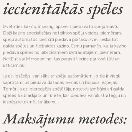
iecienītākās spēles
Izvēloties kazino, ir svarīgi apsvērt piedāvāto spēļu klāstu.
Daži kazino specializējas noteiktos spēļu veidos, piemēram,
spēļu automātos, bet citi piedāvā plašāku izvēli, ieskaitot
galda spēles un tiešraides kazino. Esmu pamanījis, ka, ja kazino
piedāvā spēles no labi zināmiem izstrādātājiem, piemēram,
NetEnt vai Microgaming, tas parasti liecina par kvalitāti un
uzticamību.
Ja esi iesācējs, vari sākt ar spēļu automātiem, jo tie ir viegli
saprotami un piedāvā dažādas tēmas un bonusa iespējas.
Tomēr, ja esi pieredzējis spēlētājs, noteikti izmēģini arī galda
spēles, kā blackjack un rulete, kas piedāvā vairāk stratēģiju un
iespēju ietekmēt iznākumu.
Maksājumu metodes: