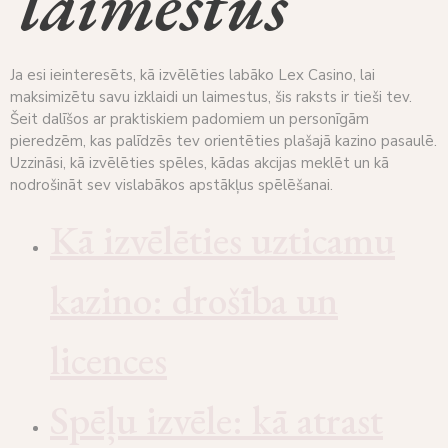
laimestus
Ja esi ieinteresēts, kā izvēlēties labāko Lex Casino, lai
maksimizētu savu izklaidi un laimestus, šis raksts ir tieši tev.
Šeit dalīšos ar praktiskiem padomiem un personīgām
pieredzēm, kas palīdzēs tev orientēties plašajā kazino pasaulē.
Uzzināsi, kā izvēlēties spēles, kādas akcijas meklēt un kā
nodrošināt sev vislabākos apstākļus spēlēšanai.
Kā izvēlēties uzticamu
kazino: drošība un
licences
Spēļu izvēle: kā atrast