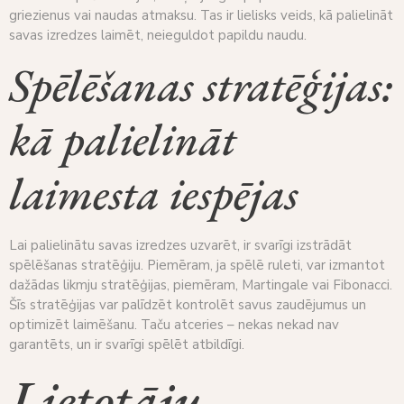
griezienus vai naudas atmaksu. Tas ir lielisks veids, kā palielināt
savas izredzes laimēt, neieguldot papildu naudu.
Spēlēšanas stratēģijas:
kā palielināt
laimesta iespējas
Lai palielinātu savas izredzes uzvarēt, ir svarīgi izstrādāt
spēlēšanas stratēģiju. Piemēram, ja spēlē ruleti, var izmantot
dažādas likmju stratēģijas, piemēram, Martingale vai Fibonacci.
Šīs stratēģijas var palīdzēt kontrolēt savus zaudējumus un
optimizēt laimēšanu. Taču atceries – nekas nekad nav
garantēts, un ir svarīgi spēlēt atbildīgi.
Lietotāju