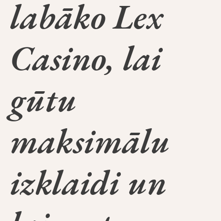
labāko Lex
Casino, lai
gūtu
maksimālu
izklaidi un