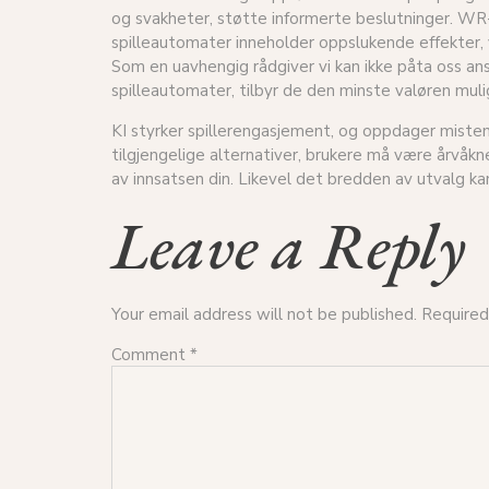
og svakheter, støtte informerte beslutninger. WR-k
spilleautomater inneholder oppslukende effekter, v
Som en uavhengig rådgiver vi kan ikke påta oss an
spilleautomater, tilbyr de den minste valøren mulig
KI styrker spillerengasjement, og oppdager misten
tilgjengelige alternativer, brukere må være årvåkn
av innsatsen din. Likevel det bredden av utvalg kan
Leave a Reply
Your email address will not be published.
Required
Comment
*