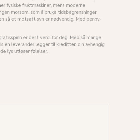
gner fysiske fruktmaskiner, mens moderne
llingen morsom, som å bruke tidsbegrensninger.
rsen så et motsatt syn er nødvendig. Med penny-
gratisspinn er best verdi for deg. Med så mange
is en leverandør legger til kreditten din avhengig
e lys utløser følelser.