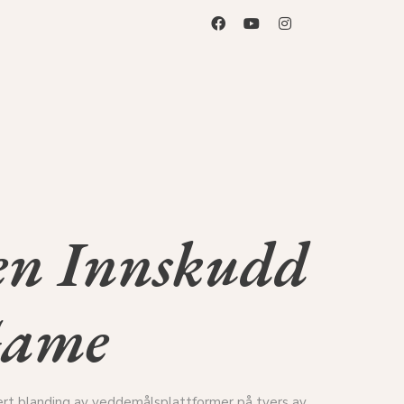
en Innskudd
Game
riert blanding av veddemålsplattformer på tvers av