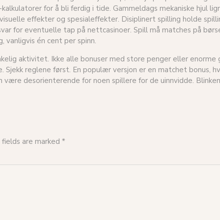
alkulatorer for å bli ferdig i tide. Gammeldags mekaniske hjul li
isuelle effekter og spesialeffekter. Disiplinert spilling holde spi
svar for eventuelle tap på nettcasinoer. Spill må matches på bø
, vanligvis én cent per spinn.
kelig aktivitet. Ikke alle bonuser med store penger eller enorme 
e. Sjekk reglene først. En populær versjon er en matchet bonus, hv
 være desorienterende for noen spillere for de uinnvidde. Blinkend
 fields are marked
*