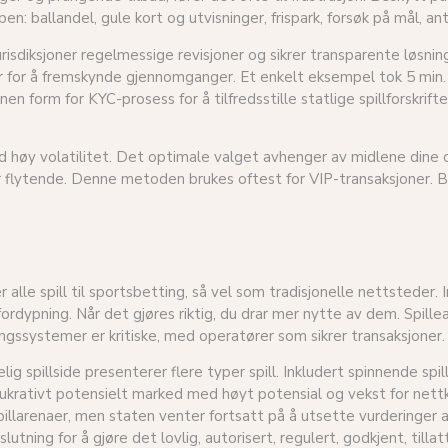
pen: ballandel, gule kort og utvisninger, frispark, forsøk på mål, an
risdiksjoner regelmessige revisjoner og sikrer transparente løsnin
der for å fremskynde gjennomganger. Et enkelt eksempel tok 5 min. 
n form for KYC-prosess for å tilfredsstille statlige spillforskrifte
 med høy volatilitet. Det optimale valget avhenger av midlene dine
er flytende. Denne metoden brukes oftest for VIP-transaksjoner. Br
lle spill til sportsbetting, så vel som tradisjonelle nettsteder. 
 fordypning. Når det gjøres riktig, du drar mer nytte av dem. Spil
ngssystemer er kritiske, med operatører som sikrer transaksjoner.
elig spillside presenterer flere typer spill. Inkludert spinnende 
rativt potensielt marked med høyt potensial og vekst for nettkasin
pillarenaer, men staten venter fortsatt på å utsette vurderinger av
lutning for å gjøre det lovlig, autorisert, regulert, godkjent, till