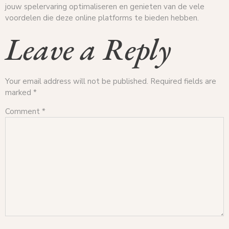
jouw spelervaring optimaliseren en genieten van de vele
voordelen die deze online platforms te bieden hebben.
Leave a Reply
Your email address will not be published.
Required fields are
marked
*
Comment
*