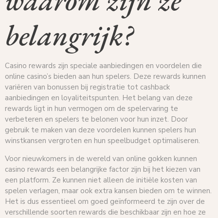
waarom zijn ze
belangrijk?
Casino rewards zijn speciale aanbiedingen en voordelen die
online casino’s bieden aan hun spelers. Deze rewards kunnen
variëren van bonussen bij registratie tot cashback
aanbiedingen en loyaliteitspunten. Het belang van deze
rewards ligt in hun vermogen om de spelervaring te
verbeteren en spelers te belonen voor hun inzet. Door
gebruik te maken van deze voordelen kunnen spelers hun
winstkansen vergroten en hun speelbudget optimaliseren.
Voor nieuwkomers in de wereld van online gokken kunnen
casino rewards een belangrijke factor zijn bij het kiezen van
een platform. Ze kunnen niet alleen de initiële kosten van
spelen verlagen, maar ook extra kansen bieden om te winnen.
Het is dus essentieel om goed geïnformeerd te zijn over de
verschillende soorten rewards die beschikbaar zijn en hoe ze