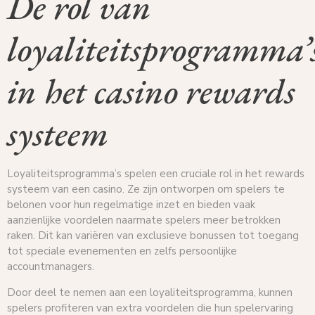
De rol van
loyaliteitsprogramma’
in het casino rewards
systeem
Loyaliteitsprogramma’s spelen een cruciale rol in het rewards
systeem van een casino. Ze zijn ontworpen om spelers te
belonen voor hun regelmatige inzet en bieden vaak
aanzienlijke voordelen naarmate spelers meer betrokken
raken. Dit kan variëren van exclusieve bonussen tot toegang
tot speciale evenementen en zelfs persoonlijke
accountmanagers.
Door deel te nemen aan een loyaliteitsprogramma, kunnen
spelers profiteren van extra voordelen die hun spelervaring