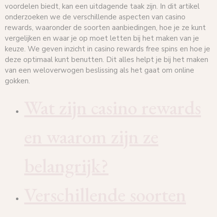
voordelen biedt, kan een uitdagende taak zijn. In dit artikel
onderzoeken we de verschillende aspecten van casino
rewards, waaronder de soorten aanbiedingen, hoe je ze kunt
vergelijken en waar je op moet letten bij het maken van je
keuze. We geven inzicht in casino rewards free spins en hoe je
deze optimaal kunt benutten. Dit alles helpt je bij het maken
van een weloverwogen beslissing als het gaat om online
gokken.
Wat zijn casino rewards
en waarom zijn ze
belangrijk?
Verschillende soorten