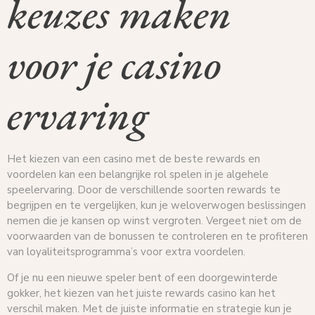
keuzes maken
voor je casino
ervaring
Het kiezen van een casino met de beste rewards en
voordelen kan een belangrijke rol spelen in je algehele
speelervaring. Door de verschillende soorten rewards te
begrijpen en te vergelijken, kun je weloverwogen beslissingen
nemen die je kansen op winst vergroten. Vergeet niet om de
voorwaarden van de bonussen te controleren en te profiteren
van loyaliteitsprogramma’s voor extra voordelen.
Of je nu een nieuwe speler bent of een doorgewinterde
gokker, het kiezen van het juiste rewards casino kan het
verschil maken. Met de juiste informatie en strategie kun je