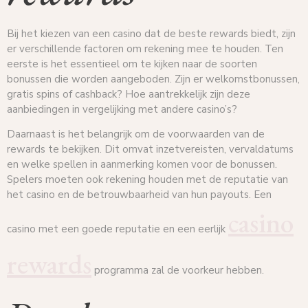
Bij het kiezen van een casino dat de beste rewards biedt, zijn
er verschillende factoren om rekening mee te houden. Ten
eerste is het essentieel om te kijken naar de soorten
bonussen die worden aangeboden. Zijn er welkomstbonussen,
gratis spins of cashback? Hoe aantrekkelijk zijn deze
aanbiedingen in vergelijking met andere casino’s?
Daarnaast is het belangrijk om de voorwaarden van de
rewards te bekijken. Dit omvat inzetvereisten, vervaldatums
en welke spellen in aanmerking komen voor de bonussen.
Spelers moeten ook rekening houden met de reputatie van
het casino en de betrouwbaarheid van hun payouts. Een
casino
casino met een goede reputatie en een eerlijk
rewards
programma zal de voorkeur hebben.