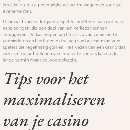
inzetlimieten tot persoonlijke accountmanagers en speciale
evenementen.
Daarnaast kunnen frequente spelers profiteren van cashback
aanbiedingen, die een deel van hun verliezen kunnen
teruggeven. Dit kan helpen om het risico van verliezen te
verminderen en biedt een extra laag van bescherming voor
spelers die regelmatig gokken. Het kiezen van een casino dat
zich richt op het belonen van frequente spelers kan op de
lange termijn financieel voordelig zijn.
Tips voor het
maximaliseren
van je casino