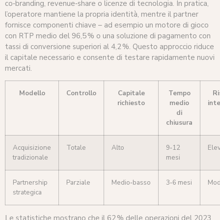
co‑branding, revenue‑share o licenze di tecnologia. In pratica,
l’operatore mantiene la propria identità, mentre il partner
fornisce componenti chiave – ad esempio un motore di gioco
con RTP medio del 96,5 % o una soluzione di pagamento con
tassi di conversione superiori al 4,2 %. Questo approccio riduce
il capitale necessario e consente di testare rapidamente nuovi
mercati.
Modello
Controllo
Capitale
Tempo
Ri
richiesto
medio
int
di
chiusura
Acquisizione
Totale
Alto
9‑12
Ele
tradizionale
mesi
Partnership
Parziale
Medio‑basso
3‑6 mesi
Mod
strategica
Le statistiche mostrano che il 62 % delle operazioni del 2023