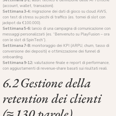
Settimana 1‑2:
audit tecnico e definizione delle API critiche
(account, wallet, transazioni).
Settimana 3‑4:
migrazione dei dati di gioco su cloud AWS,
con test di stress su picchi di traffico (es. tornei di slot con
jackpot da €100.000).
Settimana 5‑6:
lancio di una campagna di comunicazione con
messaggi personalizzati (es. “Benvenuto su PlayFusion – ora
con le slot di SpinTech”).
Settimana 7‑8:
monitoraggio dei KPI (ARPU, churn, tasso di
conversione dei depositi) e ottimizzazione dei funnel di
onboarding.
Settimana 9‑12:
valutazione finale e report di performance,
con aggiustamenti di revenue‑share basati sui risultati reali.
6.2 Gestione della
retention dei clienti
(≈ 130 parole)